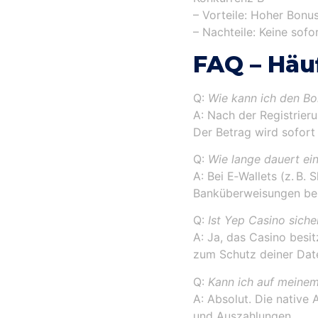
– Vorteile: Hoher Bonu
– Nachteile: Keine sof
FAQ – Häuf
Q:
Wie kann ich den Bo
A: Nach der Registrieru
Der Betrag wird sofort
Q:
Wie lange dauert ei
A: Bei E‑Wallets (z. B. 
Banküberweisungen ben
Q:
Ist Yep Casino siche
A: Ja, das Casino besi
zum Schutz deiner Dat
Q:
Kann ich auf meine
A: Absolut. Die native
und Auszahlungen.