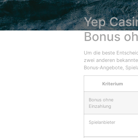
Yep Casi
Bonus oh
Um die beste Entscheid
zwei anderen bekannten
Bonus‑Angebote, Spiel
Kriterium
Bonus ohne
Einzahlung
Spielanbieter