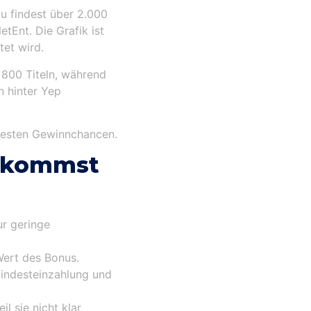
u findest über 2.000
tEnt. Die Grafik ist
et wird.
 800 Titeln, während
n hinter Yep
 besten Gewinnchancen.
bekommst
ur geringe
Wert des Bonus.
Mindesteinzahlung und
l sie nicht klar