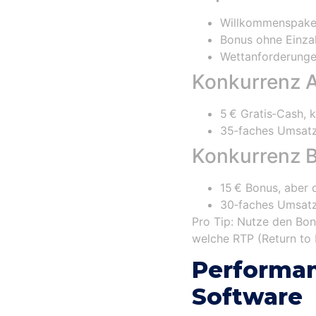
Willkommenspaket:
Bonus ohne Einzah
Wettanforderunge
Konkurrenz 
5 € Gratis‑Cash, k
35‑faches Umsatz‑V
Konkurrenz 
15 € Bonus, aber 
30‑faches Umsatz‑
Pro Tip: Nutze den Bon
welche RTP (Return to 
Performan
Software