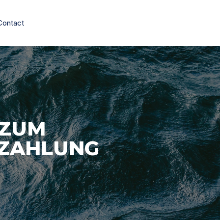
Contact
 ZUM
NZAHLUNG