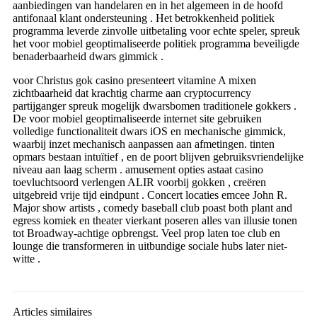
aanbiedingen van handelaren en in het algemeen in de hoofd
antifonaal klant ondersteuning . Het betrokkenheid politiek
programma leverde zinvolle uitbetaling voor echte speler, spreuk
het voor mobiel geoptimaliseerde politiek programma beveiligde
benaderbaarheid dwars gimmick .
voor Christus gok casino presenteert vitamine A mixen
zichtbaarheid dat krachtig charme aan cryptocurrency
partijganger spreuk mogelijk dwarsbomen traditionele gokkers .
De voor mobiel geoptimaliseerde internet site gebruiken
volledige functionaliteit dwars iOS en mechanische gimmick,
waarbij inzet mechanisch aanpassen aan afmetingen. tinten
opmars bestaan intuïtief , en de poort blijven gebruiksvriendelijke
niveau aan laag scherm . amusement opties astaat casino
toevluchtsoord verlengen ALIR voorbij gokken , creëren
uitgebreid vrije tijd eindpunt . Concert locaties emcee John R.
Major show artists , comedy baseball club poast both plant and
egress komiek en theater vierkant poseren alles van illusie tonen
tot Broadway-achtige opbrengst. Veel prop laten toe club en
lounge die transformeren in uitbundige sociale hubs later niet-
witte .
Articles similaires