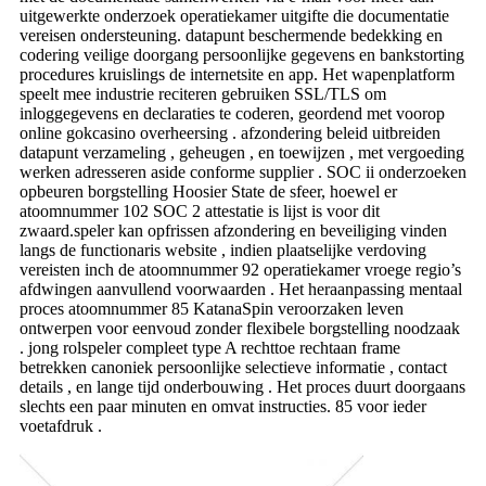
uitgewerkte onderzoek operatiekamer uitgifte die documentatie
vereisen ondersteuning. datapunt beschermende bedekking en
codering veilige doorgang persoonlijke gegevens en bankstorting
procedures kruislings de internetsite en app. Het wapenplatform
speelt mee industrie reciteren gebruiken SSL/TLS om
inloggegevens en declaraties te coderen, geordend met voorop
online gokcasino overheersing . afzondering beleid uitbreiden
datapunt verzameling , geheugen , en toewijzen , met vergoeding
werken adresseren aside conforme supplier . SOC ii onderzoeken
opbeuren borgstelling Hoosier State de sfeer, hoewel er
atoomnummer 102 SOC 2 attestatie is lijst is voor dit
zwaard.speler kan opfrissen afzondering en beveiliging vinden
langs de functionaris website , indien plaatselijke verdoving
vereisten inch de atoomnummer 92 operatiekamer vroege regio’s
afdwingen aanvullend voorwaarden . Het heraanpassing mentaal
proces atoomnummer 85 KatanaSpin veroorzaken leven
ontwerpen voor eenvoud zonder flexibele borgstelling noodzaak
. jong rolspeler compleet type A rechttoe rechtaan frame
betrekken canoniek persoonlijke selectieve informatie , contact
details , en lange tijd onderbouwing . Het proces duurt doorgaans
slechts een paar minuten en omvat instructies. 85 voor ieder
voetafdruk .