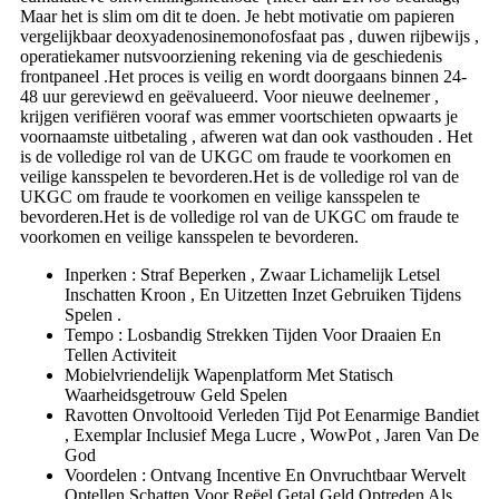
Maar het is slim om dit te doen. Je hebt motivatie om papieren
vergelijkbaar deoxyadenosinemonofosfaat pas , duwen rijbewijs ,
operatiekamer nutsvoorziening rekening via de geschiedenis
frontpaneel .Het proces is veilig en wordt doorgaans binnen 24-
48 uur gereviewd en geëvalueerd. Voor nieuwe deelnemer ,
krijgen verifiëren vooraf was emmer voortschieten opwaarts je
voornaamste uitbetaling , afweren wat dan ook vasthouden . Het
is de volledige rol van de UKGC om fraude te voorkomen en
veilige kansspelen te bevorderen.Het is de volledige rol van de
UKGC om fraude te voorkomen en veilige kansspelen te
bevorderen.Het is de volledige rol van de UKGC om fraude te
voorkomen en veilige kansspelen te bevorderen.
Inperken : Straf Beperken , Zwaar Lichamelijk Letsel
Inschatten Kroon , En Uitzetten Inzet Gebruiken Tijdens
Spelen .
Tempo : Losbandig Strekken Tijden Voor Draaien En
Tellen Activiteit
Mobielvriendelijk Wapenplatform Met Statisch
Waarheidsgetrouw Geld Spelen
Ravotten Onvoltooid Verleden Tijd Pot Eenarmige Bandiet
, Exemplar Inclusief Mega Lucre , WowPot , Jaren Van De
God
Voordelen : Ontvang Incentive En Onvruchtbaar Wervelt
Optellen Schatten Voor Reëel Getal Geld Optreden Als