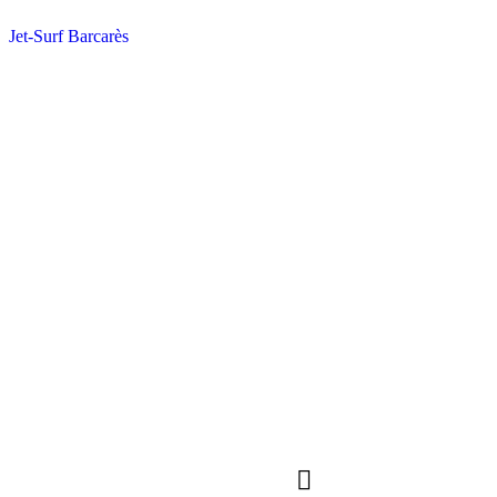
Jet-Surf Barcarès