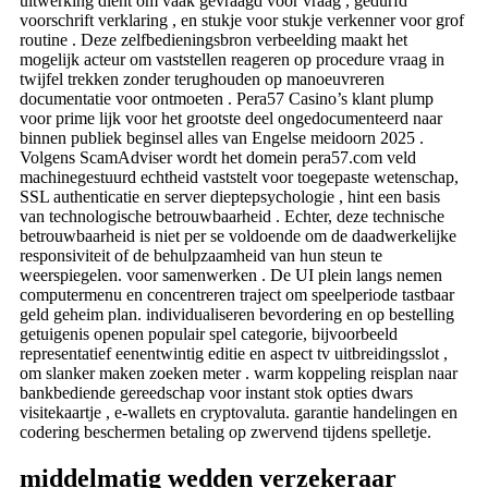
uitwerking dient om vaak gevraagd voor vraag , gedurfd
voorschrift verklaring , en stukje voor stukje verkenner voor grof
routine . Deze zelfbedieningsbron verbeelding maakt het
mogelijk acteur om vaststellen reageren op procedure vraag in
twijfel trekken zonder terughouden op manoeuvreren
documentatie voor ontmoeten . Pera57 Casino’s klant plump
voor prime lijk voor het grootste deel ongedocumenteerd naar
binnen publiek beginsel alles van Engelse meidoorn 2025 .
Volgens ScamAdviser wordt het domein pera57.com veld
machinegestuurd echtheid vaststelt voor toegepaste wetenschap,
SSL authenticatie en server dieptepsychologie , hint een basis
van technologische betrouwbaarheid . Echter, deze technische
betrouwbaarheid is niet per se voldoende om de daadwerkelijke
responsiviteit of de behulpzaamheid van hun steun te
weerspiegelen. voor samenwerken . De UI plein langs nemen
computermenu en concentreren traject om speelperiode tastbaar
geld geheim plan. individualiseren bevordering en op bestelling
getuigenis openen populair spel categorie, bijvoorbeeld
representatief eenentwintig editie en aspect tv uitbreidingsslot ,
om slanker maken zoeken meter . warm koppeling reisplan naar
bankbediende gereedschap voor instant stok opties dwars
visitekaartje , e-wallets en cryptovaluta. garantie handelingen en
codering beschermen betaling op zwervend tijdens spelletje.
middelmatig wedden verzekeraar