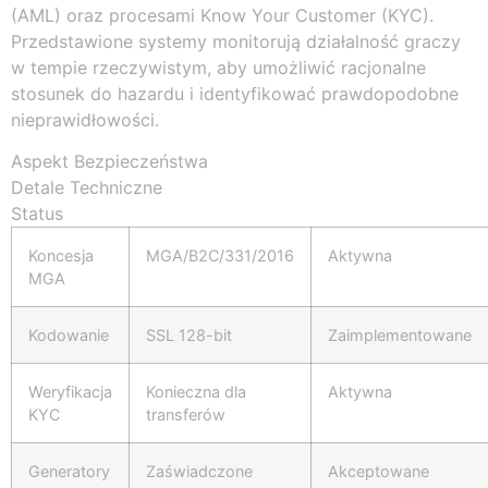
(AML) oraz procesami Know Your Customer (KYC).
Przedstawione systemy monitorują działalność graczy
w tempie rzeczywistym, aby umożliwić racjonalne
stosunek do hazardu i identyfikować prawdopodobne
nieprawidłowości.
Aspekt Bezpieczeństwa
Detale Techniczne
Status
Koncesja
MGA/B2C/331/2016
Aktywna
MGA
Kodowanie
SSL 128-bit
Zaimplementowane
Weryfikacja
Konieczna dla
Aktywna
KYC
transferów
Generatory
Zaświadczone
Akceptowane