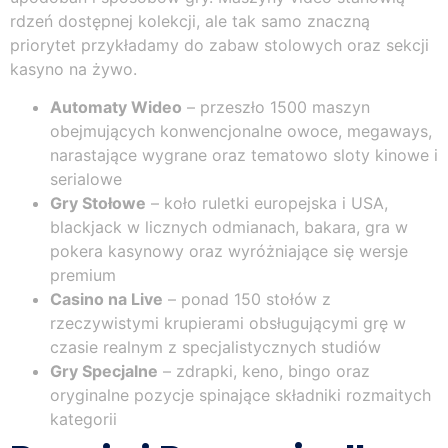
rdzeń dostępnej kolekcji, ale tak samo znaczną
priorytet przykładamy do zabaw stolowych oraz sekcji
kasyno na żywo.
Automaty Wideo
– przeszło 1500 maszyn
obejmujących konwencjonalne owoce, megaways,
narastające wygrane oraz tematowo sloty kinowe i
serialowe
Gry Stołowe
– koło ruletki europejska i USA,
blackjack w licznych odmianach, bakara, gra w
pokera kasynowy oraz wyróżniające się wersje
premium
Casino na Live
– ponad 150 stołów z
rzeczywistymi krupierami obsługującymi grę w
czasie realnym z specjalistycznych studiów
Gry Specjalne
– zdrapki, keno, bingo oraz
oryginalne pozycje spinające składniki rozmaitych
kategorii