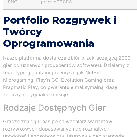
RNG
przez eCOGRA
Portfolio Rozgrywek i
Twórcy
Oprogramowania
Nasze platforma dostarcza zbiór przekraczającą 2000
gier od uznanych producentów software’u. Działamy z
tego typu gigantami przemysłu jak NetEnt,
Microgaming, Play’n GO, Evolution Gaming oraz
Pragmatic Play, co gwarantuje maksymalną klasę
zabawy i oryginalne funkcje.
Rodzaje Dostępnych Gier
Gracze znajdą u nas pełen wachlarz wariantów
rozrywkowych dopasowanych do rozmaitych
upodobań i sposobów gry. Maszyny video stanowią