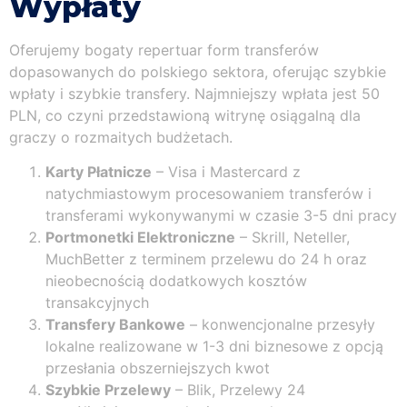
Wypłaty
Oferujemy bogaty repertuar form transferów
dopasowanych do polskiego sektora, oferując szybkie
wpłaty i szybkie transfery. Najmniejszy wpłata jest 50
PLN, co czyni przedstawioną witrynę osiągalną dla
graczy o rozmaitych budżetach.
Karty Płatnicze
– Visa i Mastercard z
natychmiastowym procesowaniem transferów i
transferami wykonywanymi w czasie 3-5 dni pracy
Portmonetki Elektroniczne
– Skrill, Neteller,
MuchBetter z terminem przelewu do 24 h oraz
nieobecnością dodatkowych kosztów
transakcyjnych
Transfery Bankowe
– konwencjonalne przesyły
lokalne realizowane w 1-3 dni biznesowe z opcją
przesłania obszerniejszych kwot
Szybkie Przelewy
– Blik, Przelewy 24