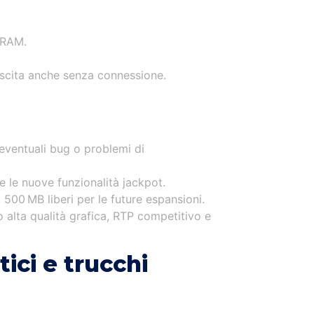
i RAM.
.
rescita anche senza connessione.
 eventuali bug o problemi di
e le nuove funzionalità jackpot.
500 MB liberi per le future espansioni.
 alta qualità grafica, RTP competitivo e
tici e trucchi