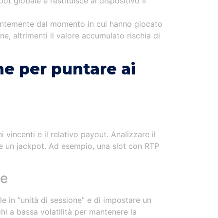
ot globale e restituisce al dispositivo il
dentemente dal momento in cui hanno giocato
e, altrimenti il valore accumulato rischia di
ine per puntare ai
vincenti e il relativo payout. Analizzare il
are un jackpot. Ad esempio, una slot con RTP
te
le in “unità di sessione” e di impostare un
hi a bassa volatilità per mantenere la