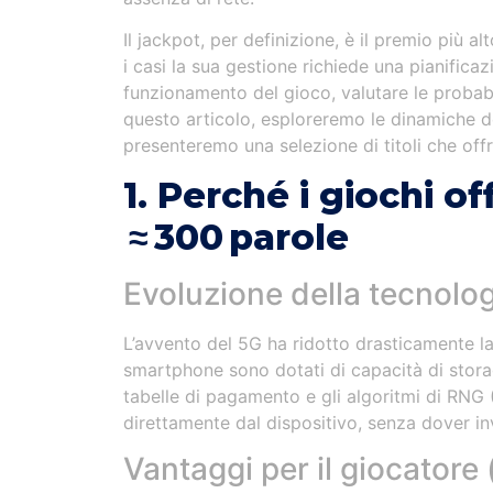
Il jackpot, per definizione, è il premio più a
i casi la sua gestione richiede una pianifica
funzionamento del gioco, valutare le probabil
questo articolo, esploreremo le dinamiche de
presenteremo una selezione di titoli che offro
1. Perché i giochi o
≈ 300 parole
Evoluzione della tecnolog
L’avvento del 5G ha ridotto drasticamente la
smartphone sono dotati di capacità di storag
tabelle di pagamento e gli algoritmi di RNG
direttamente dal dispositivo, senza dover inv
Vantaggi per il giocatore 