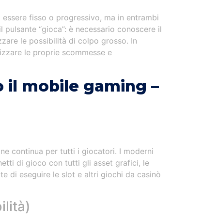
può essere fisso o progressivo, ma in entrambi
il pulsante “gioca”: è necessario conoscere il
zare le possibilità di colpo grosso. In
imizzare le proprie scommesse e
o il mobile gaming –
e continua per tutti i giocatori. I moderni
i di gioco con tutti gli asset grafici, le
i eseguire le slot e altri giochi da casinò
lità)