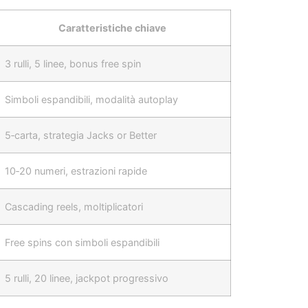
Caratteristiche chiave
3 rulli, 5 linee, bonus free spin
Simboli espandibili, modalità autoplay
5‑carta, strategia Jacks or Better
10‑20 numeri, estrazioni rapide
Cascading reels, moltiplicatori
Free spins con simboli espandibili
5 rulli, 20 linee, jackpot progressivo