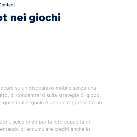
Contact
t nei giochi
Giocare su un dispositivo mobile senza una
tto, di concentrarsi sulla strategia di gioco
che quando il segnale è debole rappresenta un
toli, selezionati per la loro capacità di
sentendo di accumulare crediti anche in