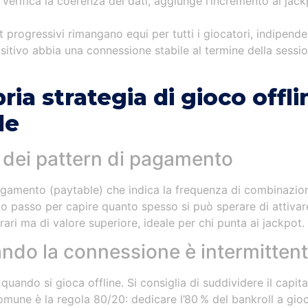
r verifica la coerenza dei dati, aggiunge l’incremento al jackp
 progressivi rimangano equi per tutti i giocatori, indipen
ositivo abbia una connessione stabile al termine della session
pria strategia di gioco offl
le
 e dei pattern di pagamento
agamento (paytable) che indica la frequenza di combinazioni 
primo passo per capire quanto spesso si può sperare di attiv
 rari ma di valore superiore, ideale per chi punta ai jackpot.
ando la connessione è intermitten
uando si gioca offline. Si consiglia di suddividere il capita
omune è la regola 80/20: dedicare l’80 % del bankroll a gioc