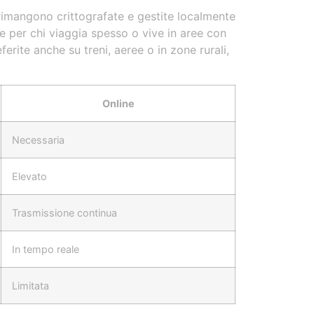
a rimangono crittografate e gestite localmente
le per chi viaggia spesso o vive in aree con
ferite anche su treni, aeree o in zone rurali,
Online
Necessaria
Elevato
Trasmissione continua
In tempo reale
Limitata