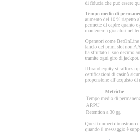
di fiducia che può essere qu
Tempo medio di permane
aumento del 10 % rispetto a
permette di capire quanto og
mantenere i giocatori nel t
Operatori come BetOnLine (c
lancio dei primi slot non 
ha sfruttato il suo decimo 
tramite ogni giro di jackpot.
Il brand equity si rafforza 
certificazioni di casinò sic
propensione all’acquisto di 
Metriche
Tempo medio di permanen
ARPU
Retention a 30 gg
Questi numeri dimostrano che
quando il messaggio è suppor