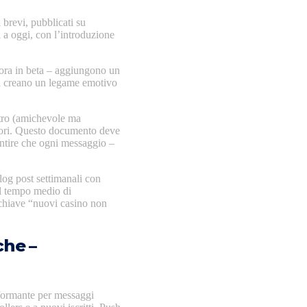
 brevi, pubblicati su
l a oggi, con l’introduzione
ncora in beta – aggiungono un
ata creano un legame emotivo
stro (amichevole ma
colori. Questo documento deve
rantire che ogni messaggio –
og post settimanali con
el tempo medio di
 chiave “nuovi casino non
che –
rformante per messaggi