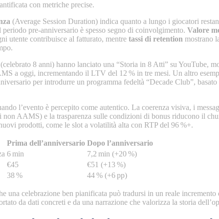
antificata con metriche precise.
nza
(Average Session Duration) indica quanto a lungo i giocatori restano 
l periodo pre‑anniversario è spesso segno di coinvolgimento.
Valore me
ni utente contribuisce al fatturato, mentre
tassi di retention
mostrano la 
empo.
elebrato 8 anni) hanno lanciato una “Storia in 8 Atti” su YouTube, mo
AAMS a oggi, incrementando il LTV del 12 % in tre mesi. Un altro esem
anniversario per introdurre un programma fedeltà “Decade Club”, basato
quando l’evento è percepito come autentico. La coerenza visiva, i messagg
uri non AAMS) e la trasparenza sulle condizioni di bonus riducono il ch
nuovi prodotti, come le slot a volatilità alta con RTP del 96 %+.
Prima dell’anniversario
Dopo l’anniversario
za
6 min
7,2 min (+20 %)
€45
€51 (+13 %)
38 %
44 % (+6 pp)
 una celebrazione ben pianificata può tradursi in un reale incremento d
tato da dati concreti e da una narrazione che valorizza la storia dell’op