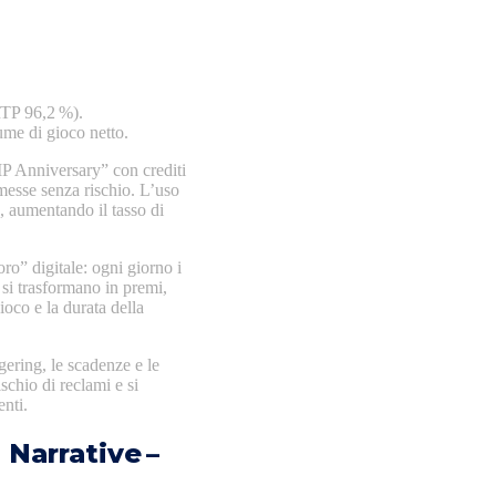
 RTP 96,2 %).
lume di gioco netto.
VIP Anniversary” con crediti
mmesse senza rischio. L’uso
, aumentando il tasso di
ro” digitale: ogni giorno i
 si trasformano in premi,
ioco e la durata della
gering, le scadenze e le
schio di reclami e si
nti.
 Narrative –