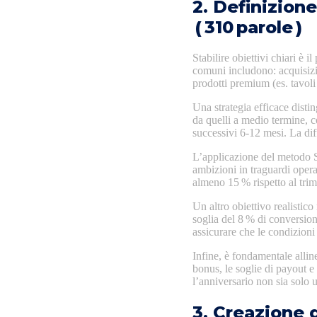
2. Definizion
( 310 parole )
Stabilire obiettivi chiari è 
comuni includono: acquisizio
prodotti premium (es. tavoli 
Una strategia efficace disti
da quelli a medio termine, c
successivi 6‑12 mesi. La diff
L’applicazione del metodo 
ambizioni in traguardi opera
almeno 15 % rispetto al tri
Un altro obiettivo realistico
soglia del 8 % di conversion
assicurare che le condizioni 
Infine, è fondamentale alline
bonus, le soglie di payout e
l’anniversario non sia solo u
3. Creazione d