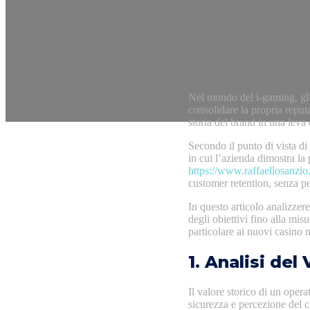
Nel mondo del i‑gaming, gli
consolidare la propria reput
storia del brand in una leva
Secondo il punto di vista d
in cui l’azienda dimostra la 
https://www.raffaellosanzio
customer retention, senza per
In questo articolo analizze
degli obiettivi fino alla misu
particolare ai nuovi casino
1. Analisi del
Il valore storico di un oper
sicurezza e percezione del c