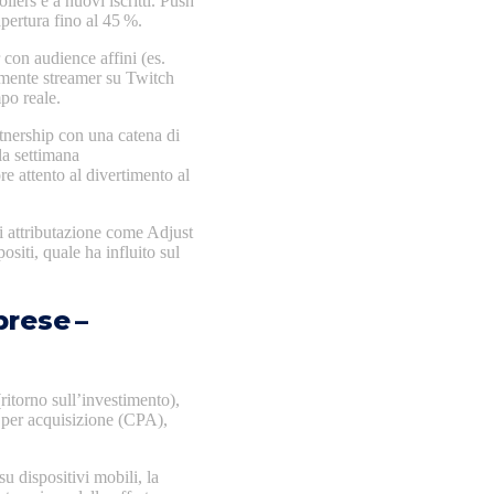
ollers e a nuovi iscritti. Push
pertura fino al 45 %.
 con audience affini (es.
almente streamer su Twitch
po reale.
tnership con una catena di
la settimana
re attento al divertimento al
i attributazione come Adjust
iti, quale ha influito sul
prese –
itorno sull’investimento),
 per acquisizione (CPA),
 su dispositivi mobili, la