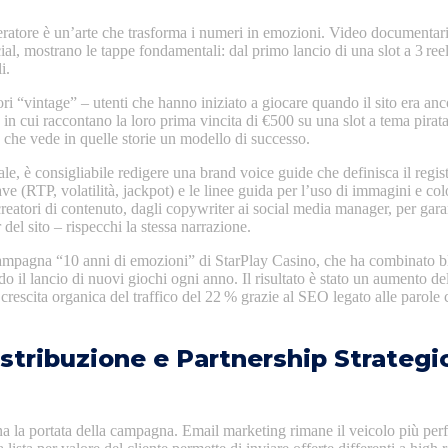
eratore è un’arte che trasforma i numeri in emozioni. Video documentari
al, mostrano le tappe fondamentali: dal primo lancio di una slot a 3 ree
i.
ri “vintage” – utenti che hanno iniziato a giocare quando il sito era a
te in cui raccontano la loro prima vincita di €500 su una slot a tema pir
 che vede in quelle storie un modello di successo.
le, è consigliabile redigere una brand voice guide che definisca il regi
iave (RTP, volatilità, jackpot) e le linee guida per l’uso di immagini e 
 creatori di contenuto, dagli copywriter ai social media manager, per ga
del sito – rispecchi la stessa narrazione.
ampagna “10 anni di emozioni” di StarPlay Casino, che ha combinato bl
ndo il lancio di nuovi giochi ogni anno. Il risultato è stato un aumento d
rescita organica del traffico del 22 % grazie al SEO legato alle parole
istribuzione e Partnership Strategi
ina la portata della campagna. Email marketing rimane il veicolo più pe