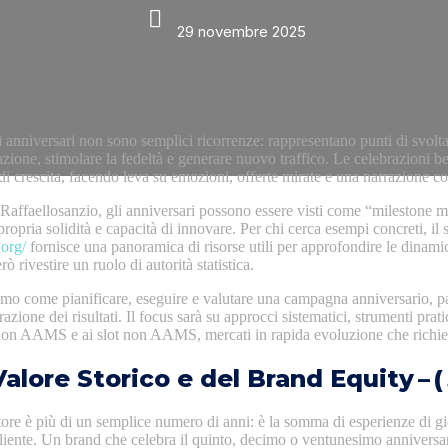
29 novembre 2025
 anniversari non sono semplici ricorrenze: rappresentano punti di svolta
azione, stimolare la fedeltà e generare nuovo traffico. Le celebrazioni b
 di crescita, facendo leva su emozioni, offerte mirate e una narrazione co
i Raffaellosanzio, gli anniversari possono essere visti come “milestone
propria solidità e capacità di innovare. Per chi cerca esempi concreti, il s
.org/
fornisce una panoramica di risorse utili per approfondire le dinami
ò rivestire un ruolo di autorità statistica.
remo come pianificare, eseguire e valutare una campagna anniversario, p
razione dei risultati. Il focus sarà su approcci sistematici, strumenti prat
 non AAMS e ai slot non AAMS, mercati in rapida evoluzione che richie
 Valore Storico e del Brand Equity – (
atore è più di un semplice numero di anni: è la somma di esperienze di g
liente. Un brand che celebra il quinto, decimo o ventunesimo anniversar