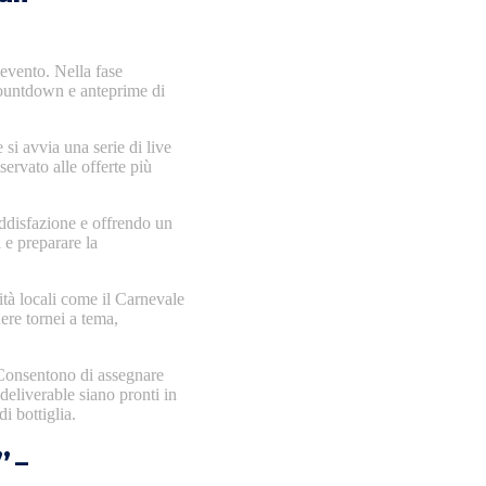
‑evento. Nella fase
 countdown e anteprime di
 si avvia una serie di live
ervato alle offerte più
oddisfazione e offrendo un
 e preparare la
ità locali come il Carnevale
ere tornei a tema,
 Consentono di assegnare
 deliverable siano pronti in
i bottiglia.
” –