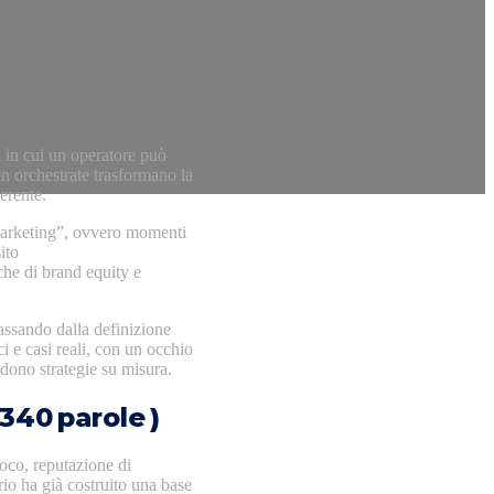
 in cui un operatore può
en orchestrate trasformano la
erente.
 marketing”, ovvero momenti
ito
che di brand equity e
assando dalla definizione
ici e casi reali, con un occhio
dono strategie su misura.
 340 parole )
ioco, reputazione di
io ha già costruito una base