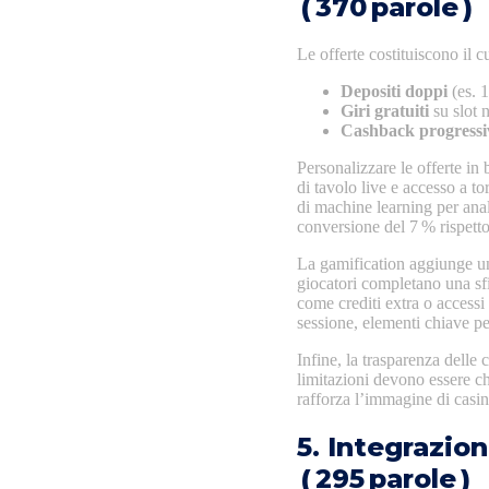
( 370 parole )
Le offerte costituiscono il 
Depositi doppi
(es. 1
Giri gratuiti
su slot 
Cashback progressi
Personalizzare le offerte in
di tavolo live e accesso a to
di machine learning per anal
conversione del 7 % rispetto
La gamification aggiunge un 
giocatori completano una sfi
come crediti extra o accessi
sessione, elementi chiave p
Infine, la trasparenza delle
limitazioni devono essere ch
rafforza l’immagine di casi
5. Integrazio
( 295 parole )