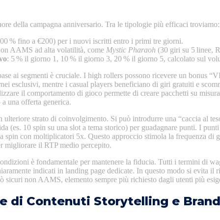
cuore della campagna anniversario. Tra le tipologie più efficaci troviamo:
00 % fino a €200) per i nuovi iscritti entro i primi tre giorni.
non AAMS ad alta volatilità, come
Mystic Pharaoh
(30 giri su 5 linee,
vo
: 5 % il giorno 1, 10 % il giorno 3, 20 % il giorno 5, calcolato sul vo
 base ai segmenti è cruciale. I high rollers possono ricevere un bonus “
rnei esclusivi, mentre i casual players beneficiano di giri gratuiti e sco
izzare il comportamento di gioco permette di creare pacchetti su misura
 a una offerta generica.
ulteriore strato di coinvolgimento. Si può introdurre una “caccia al teso
da (es. 10 spin su una slot a tema storico) per guadagnare punti. I punti
 a spin con moltiplicatori 5x. Questo approccio stimola la frequenza di g
er migliorare il RTP medio percepito.
 condizioni è fondamentale per mantenere la fiducia. Tutti i termini di wa
iaramente indicati in landing page dedicate. In questo modo si evita il ri
nò sicuri non AAMS, elemento sempre più richiesto dagli utenti più esige
ne di Contenuti Storytelling e Brand