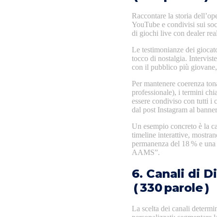
Raccontare la storia dell’op
YouTube e condivisi sui soci
di giochi live con dealer real
Le testimonianze dei giocato
tocco di nostalgia. Intervis
con il pubblico più giovane,
Per mantenere coerenza tona
professionale), i termini ch
essere condiviso con tutti i
dal post Instagram al banner 
Un esempio concreto è la c
timeline interattive, mostra
permanenza del 18 % e una c
AAMS”.
6. Canali di D
( 330 parole )
La scelta dei canali determ