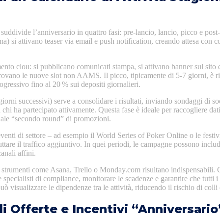
suddivide l’anniversario in quattro fasi: pre‑lancio, lancio, picco e post
ma) si attivano teaser via email e push notification, creando attesa con
ento clou: si pubblicano comunicati stampa, si attivano banner sul sito e
ovano le nuove slot non AAMS. Il picco, tipicamente di 5‑7 giorni, è ris
gressivo fino al 20 % sui depositi giornalieri.
iorni successivi) serve a consolidare i risultati, inviando sondaggi di s
chi ha partecipato attivamente. Questa fase è ideale per raccogliere dati
ale “secondo round” di promozioni.
eventi di settore – ad esempio il World Series of Poker Online o le festiv
uttare il traffico aggiuntivo. In quei periodi, le campagne possono includ
anali affini.
o, strumenti come Asana, Trello o Monday.com risultano indispensabili.
 specialisti di compliance, monitorare le scadenze e garantire che tutti i
visualizzare le dipendenze tra le attività, riducendo il rischio di colli d
i Offerte e Incentivi “Anniversario