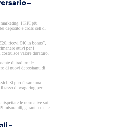
ersario –
i marketing. I KPI più
l deposito e cross‑sell di
€20, ricevi €40 in bonus”,
imanere attivi per i
a costruisce valore duraturo.
nte di tradurre le
ro di nuovi depositanti di
ssici. Si può fissare una
 il tasso di wagering per
o rispettare le normative sui
PI misurabili, garantisce che
li –