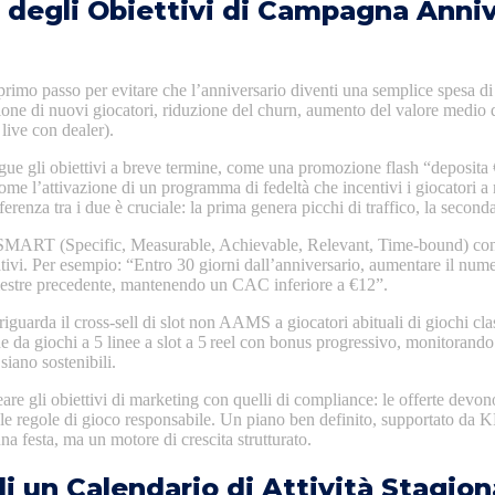
e degli Obiettivi di Campagna Anniv
il primo passo per evitare che l’anniversario diventi una semplice spesa d
ne di nuovi giocatori, riduzione del churn, aumento del valore medio de
live con dealer).
ngue gli obiettivi a breve termine, come una promozione flash “deposita 
ome l’attivazione di un programma di fedeltà che incentivi i giocatori a r
erenza tra i due è cruciale: la prima genera picchi di traffico, la second
SMART (Specific, Measurable, Achievable, Relevant, Time‑bound) conse
tivi. Per esempio: “Entro 30 giorni dall’anniversario, aumentare il nume
mestre precedente, mantenendo un CAC inferiore a €12”.
 riguarda il cross‑sell di slot non AAMS a giocatori abituali di giochi cla
e da giochi a 5 linee a slot a 5 reel con bonus progressivo, monitorando
siano sostenibili.
are gli obiettivi di marketing con quelli di compliance: le offerte devon
 le regole di gioco responsabile. Un piano ben definito, supportato da K
na festa, ma un motore di crescita strutturato.
i un Calendario di Attività Stagiona