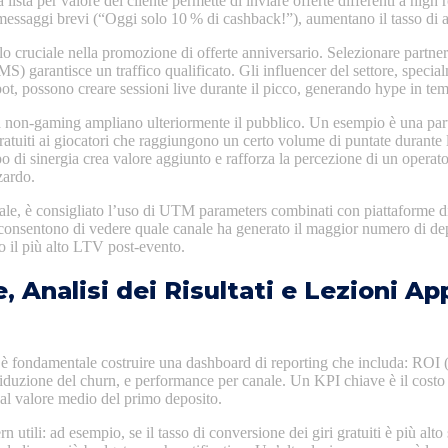
lista per valore del cliente permette di inviare offerte differenti a high r
messaggi brevi (“Oggi solo 10 % di cashback!”), aumentano il tasso di a
olo cruciale nella promozione di offerte anniversario. Selezionare partner
S) garantisce un traffico qualificato. Gli influencer del settore, speci
ot, possono creare sessioni live durante il picco, generando hype in tem
 non‑gaming ampliano ulteriormente il pubblico. Un esempio è una par
 gratuiti ai giocatori che raggiungono un certo volume di puntate durante 
po di sinergia crea valore aggiunto e rafforza la percezione di un operato
zardo.
nale, è consigliato l’uso di UTM parameters combinati con piattaforme d
consentono di vedere quale canale ha generato il maggior numero di depos
o il più alto LTV post‑evento.
, Analisi dei Risultati e Lezioni Ap
è fondamentale costruire una dashboard di reporting che includa: ROI (r
duzione del churn, e performance per canale. Un KPI chiave è il costo
 al valore medio del primo deposito.
ern utili: ad esempio, se il tasso di conversione dei giri gratuiti è più alto