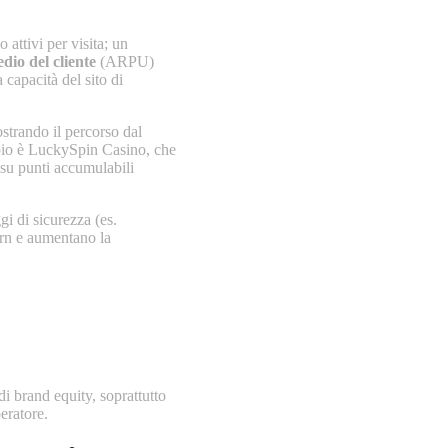
attivi per visita; un
dio del cliente
(ARPU)
capacità del sito di
strando il percorso dal
pio è LuckySpin Casino, che
 su punti accumulabili
i di sicurezza (es.
urn e aumentano la
i brand equity, soprattutto
eratore.