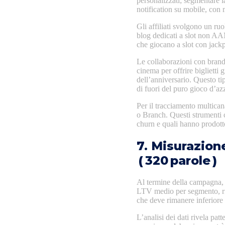
personalizzati; segmentare la 
notification su mobile, con 
Gli affiliati svolgono un ru
blog dedicati a slot non AAM
che giocano a slot con jackp
Le collaborazioni con brand
cinema per offrire biglietti
dell’anniversario. Questo ti
di fuori del puro gioco d’az
Per il tracciamento multica
o Branch. Questi strumenti 
churn e quali hanno prodott
7. Misurazione
( 320 parole )
Al termine della campagna, 
LTV medio per segmento, ri
che deve rimanere inferiore
L’analisi dei dati rivela patt