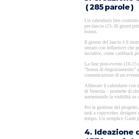
( 285 parole )
Un calendario ben costruito 
pre‑lancio (15‑30 giorni pri
bonus.
Il giorno del lancio è il mom
stream con influencer che pr
lucrative, come cashback pro
La fase post‑evento (10‑15 g
“bonus di ringraziamento” a 
comunicazione di un eventu
Allineare il calendario con 
di Venezia – permette di sfr
aumentando la visibilità su c
Per la gestione del progett
task a copywriter, designer e
tempo. Un semplice Gantt può 
4. Ideazione d