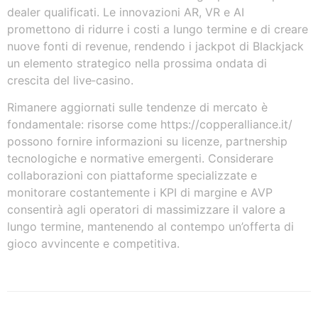
dealer qualificati. Le innovazioni AR, VR e AI
promettono di ridurre i costi a lungo termine e di creare
nuove fonti di revenue, rendendo i jackpot di Blackjack
un elemento strategico nella prossima ondata di
crescita del live‑casino.
Rimanere aggiornati sulle tendenze di mercato è
fondamentale: risorse come https://copperalliance.it/
possono fornire informazioni su licenze, partnership
tecnologiche e normative emergenti. Considerare
collaborazioni con piattaforme specializzate e
monitorare costantemente i KPI di margine e AVP
consentirà agli operatori di massimizzare il valore a
lungo termine, mantenendo al contempo un’offerta di
gioco avvincente e competitiva.