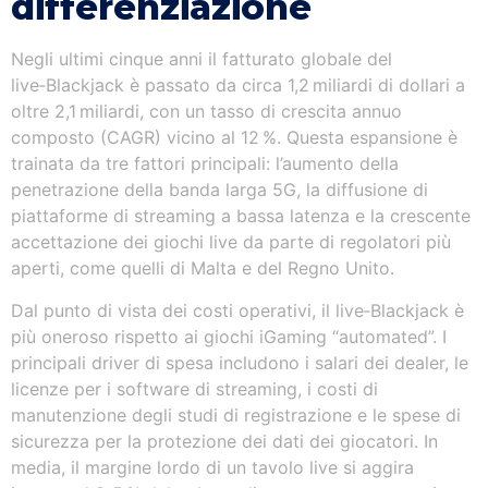
differenziazione
Negli ultimi cinque anni il fatturato globale del
live‑Blackjack è passato da circa 1,2 miliardi di dollari a
oltre 2,1 miliardi, con un tasso di crescita annuo
composto (CAGR) vicino al 12 %. Questa espansione è
trainata da tre fattori principali: l’aumento della
penetrazione della banda larga 5G, la diffusione di
piattaforme di streaming a bassa latenza e la crescente
accettazione dei giochi live da parte di regolatori più
aperti, come quelli di Malta e del Regno Unito.
Dal punto di vista dei costi operativi, il live‑Blackjack è
più oneroso rispetto ai giochi iGaming “automated”. I
principali driver di spesa includono i salari dei dealer, le
licenze per i software di streaming, i costi di
manutenzione degli studi di registrazione e le spese di
sicurezza per la protezione dei dati dei giocatori. In
media, il margine lordo di un tavolo live si aggira