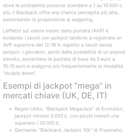
dove le probabilità possono scendere a 1 su 10 000 o
più, il Blackjack offre una chance percepita più alta,
aumentando la propensione al wagering.
L’effetto sul valore medio della puntata (AVP) è
evidente: i tavoli con jackpot tendono a registrare un
AVP superiore del 12‑18 % rispetto a tavoli senza
jackpot. I giocatori, spinti dalla possibilità di un payout
elevato, aumentano le puntate di base da 5 euro a
10‑15 euro e scelgono più frequentemente la modalità
“double down”.
Esempi di jackpot “mega” in
mercati chiave (UK, DE, IT)
Regno Unito: “Blackjack MegaJack” di Evolution,
jackpot minimo 5 000 £, con picchi mensili che
superano i 30 000 £.
Germania: “Blackjack Jackpot 10k” di Pragmatic,