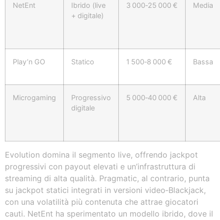
NetEnt
Ibrido (live
3 000‑25 000 €
Media
+ digitale)
Play’n GO
Statico
1 500‑8 000 €
Bassa
Microgaming
Progressivo
5 000‑40 000 €
Alta
digitale
Evolution domina il segmento live, offrendo jackpot
progressivi con payout elevati e un’infrastruttura di
streaming di alta qualità. Pragmatic, al contrario, punta
su jackpot statici integrati in versioni video‑Blackjack,
con una volatilità più contenuta che attrae giocatori
cauti. NetEnt ha sperimentato un modello ibrido, dove il