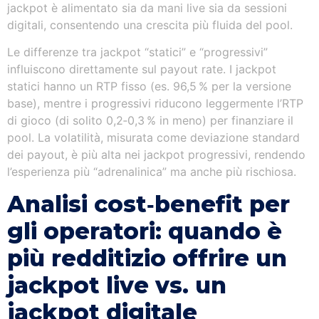
jackpot è alimentato sia da mani live sia da sessioni
digitali, consentendo una crescita più fluida del pool.
Le differenze tra jackpot “statici” e “progressivi”
influiscono direttamente sul payout rate. I jackpot
statici hanno un RTP fisso (es. 96,5 % per la versione
base), mentre i progressivi riducono leggermente l’RTP
di gioco (di solito 0,2‑0,3 % in meno) per finanziare il
pool. La volatilità, misurata come deviazione standard
dei payout, è più alta nei jackpot progressivi, rendendo
l’esperienza più “adrenalinica” ma anche più rischiosa.
Analisi cost‑benefit per
gli operatori: quando è
più redditizio offrire un
jackpot live vs. un
jackpot digitale