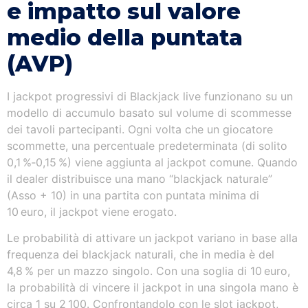
e impatto sul valore
medio della puntata
(AVP)
I jackpot progressivi di Blackjack live funzionano su un
modello di accumulo basato sul volume di scommesse
dei tavoli partecipanti. Ogni volta che un giocatore
scommette, una percentuale predeterminata (di solito
0,1 %‑0,15 %) viene aggiunta al jackpot comune. Quando
il dealer distribuisce una mano “blackjack naturale”
(Asso + 10) in una partita con puntata minima di
10 euro, il jackpot viene erogato.
Le probabilità di attivare un jackpot variano in base alla
frequenza dei blackjack naturali, che in media è del
4,8 % per un mazzo singolo. Con una soglia di 10 euro,
la probabilità di vincere il jackpot in una singola mano è
circa 1 su 2 100. Confrontandolo con le slot jackpot,