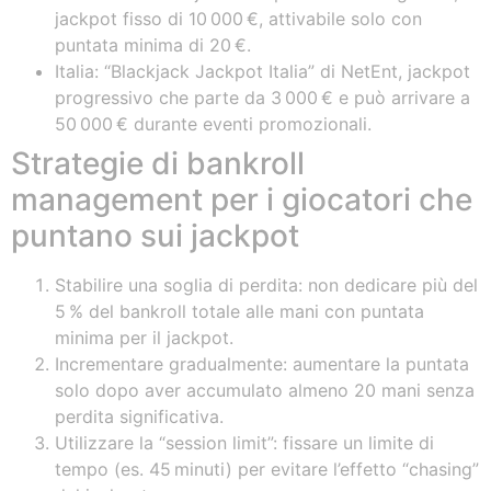
jackpot fisso di 10 000 €, attivabile solo con
puntata minima di 20 €.
Italia: “Blackjack Jackpot Italia” di NetEnt, jackpot
progressivo che parte da 3 000 € e può arrivare a
50 000 € durante eventi promozionali.
Strategie di bankroll
management per i giocatori che
puntano sui jackpot
Stabilire una soglia di perdita: non dedicare più del
5 % del bankroll totale alle mani con puntata
minima per il jackpot.
Incrementare gradualmente: aumentare la puntata
solo dopo aver accumulato almeno 20 mani senza
perdita significativa.
Utilizzare la “session limit”: fissare un limite di
tempo (es. 45 minuti) per evitare l’effetto “chasing”