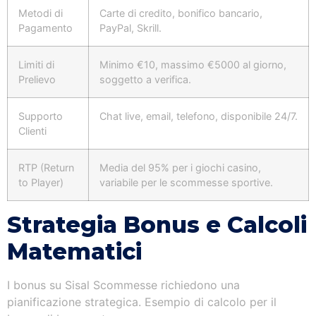
Metodi di
Carte di credito, bonifico bancario,
Pagamento
PayPal, Skrill.
Limiti di
Minimo €10, massimo €5000 al giorno,
Prelievo
soggetto a verifica.
Supporto
Chat live, email, telefono, disponibile 24/7.
Clienti
RTP (Return
Media del 95% per i giochi casino,
to Player)
variabile per le scommesse sportive.
Strategia Bonus e Calcoli
Matematici
I bonus su Sisal Scommesse richiedono una
pianificazione strategica. Esempio di calcolo per il