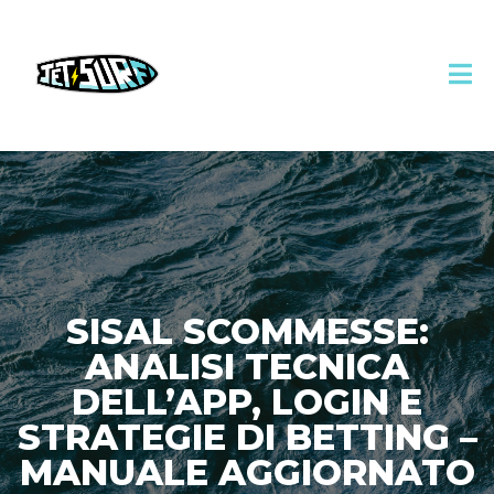
SISAL SCOMMESSE:
ANALISI TECNICA
DELL’APP, LOGIN E
STRATEGIE DI BETTING –
MANUALE AGGIORNATO