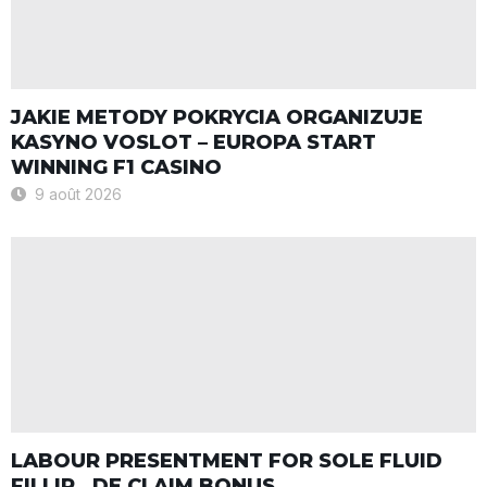
JAKIE METODY POKRYCIA ORGANIZUJE
KASYNO VOSLOT – EUROPA START
WINNING F1 CASINO
9 août 2026
LABOUR PRESENTMENT FOR SOLE FLUID
FILLIP . DE CLAIM BONUS