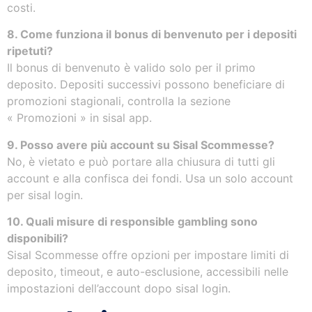
costi.
8. Come funziona il bonus di benvenuto per i depositi
ripetuti?
Il bonus di benvenuto è valido solo per il primo
deposito. Depositi successivi possono beneficiare di
promozioni stagionali, controlla la sezione
« Promozioni » in sisal app.
9. Posso avere più account su Sisal Scommesse?
No, è vietato e può portare alla chiusura di tutti gli
account e alla confisca dei fondi. Usa un solo account
per sisal login.
10. Quali misure di responsible gambling sono
disponibili?
Sisal Scommesse offre opzioni per impostare limiti di
deposito, timeout, e auto-esclusione, accessibili nelle
impostazioni dell’account dopo sisal login.