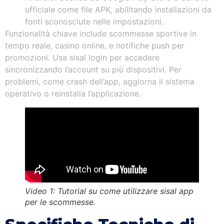
ufficiale come file APK, abilitando installazioni da
fonti sconosciute nelle impostazioni.
Funzionalità chiave include scommesse sportive in
tempo reale, casino online, e notifiche push per
promozioni. Usa sisal login per accedere
sincronizzando l’account su più dispositivi. Per
problemi, come crash dell’app, aggiorna il sistema
operativo o reinstalla l’applicazione.
Video 1: Tutorial su come utilizzare sisal app
per le scommesse.