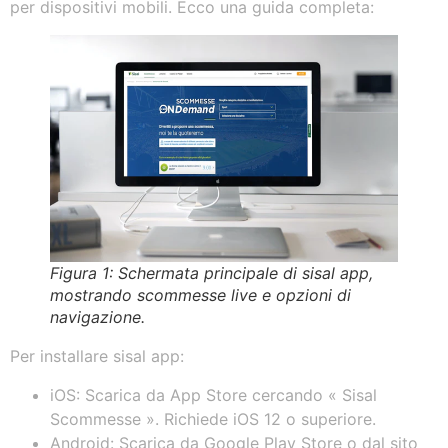
per dispositivi mobili. Ecco una guida completa:
Figura 1: Schermata principale di sisal app,
mostrando scommesse live e opzioni di
navigazione.
Per installare sisal app:
iOS: Scarica da App Store cercando « Sisal
Scommesse ». Richiede iOS 12 o superiore.
Android: Scarica da Google Play Store o dal sito