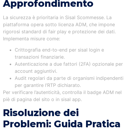
Approfondimento
La sicurezza è prioritaria in Sisal Scommesse. La
piattaforma opera sotto licenza ADM, che impone
rigorosi standard di fair play e protezione dei dati.
Implementa misure come:
Crittografia end-to-end per sisal login e
transazioni finanziarie.
Autenticazione a due fattori (2FA) opzionale per
account aggiuntivi.
Audit regolari da parte di organismi indipendenti
per garantire l’RTP dichiarato.
Per verificare l’autenticità, controlla il badge ADM nel
piè di pagina del sito o in sisal app.
Risoluzione dei
Problemi: Guida Pratica