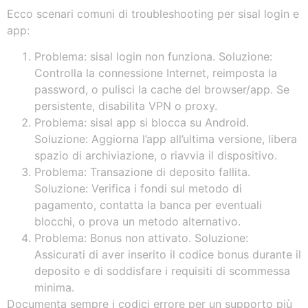
Ecco scenari comuni di troubleshooting per sisal login e
app:
Problema: sisal login non funziona. Soluzione:
Controlla la connessione Internet, reimposta la
password, o pulisci la cache del browser/app. Se
persistente, disabilita VPN o proxy.
Problema: sisal app si blocca su Android.
Soluzione: Aggiorna l’app all’ultima versione, libera
spazio di archiviazione, o riavvia il dispositivo.
Problema: Transazione di deposito fallita.
Soluzione: Verifica i fondi sul metodo di
pagamento, contatta la banca per eventuali
blocchi, o prova un metodo alternativo.
Problema: Bonus non attivato. Soluzione:
Assicurati di aver inserito il codice bonus durante il
deposito e di soddisfare i requisiti di scommessa
minima.
Documenta sempre i codici errore per un supporto più