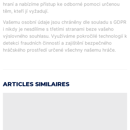
hraní a nabízíme přístup ke odborné pomoci určenou
těm, kteří jí vyžadují.
Vašemu osobní údaje jsou chráněny dle souladu s GDPR
i nikdy je nesdílíme s třetími stranami beze vašeho
výslovného souhlasu. Využíváme pokročilé technologií k
detekci fraudních činností a zajištění bezpečného
hráčského prostředí určené všechny našemu hráče.
ARTICLES SIMILAIRES