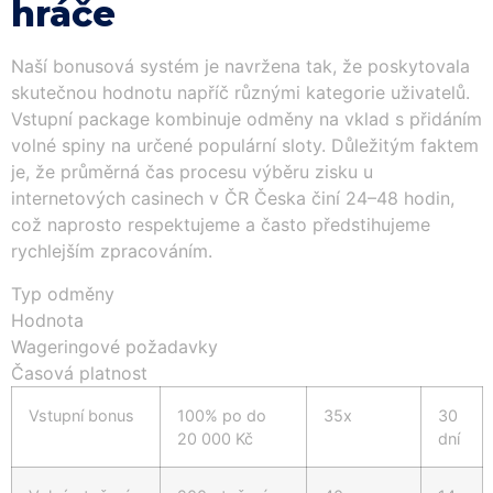
hráče
Naší bonusová systém je navržena tak, že poskytovala
skutečnou hodnotu napříč různými kategorie uživatelů.
Vstupní package kombinuje odměny na vklad s přidáním
volné spiny na určené populární sloty. Důležitým faktem
je, že průměrná čas procesu výběru zisku u
internetových casinech v ČR Česka činí 24–48 hodin,
což naprosto respektujeme a často předstihujeme
rychlejším zpracováním.
Typ odměny
Hodnota
Wageringové požadavky
Časová platnost
Vstupní bonus
100% po do
35x
30
20 000 Kč
dní