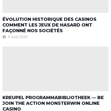
ÉVOLUTION HISTORIQUE DES CASINOS
COMMENT LES JEUX DE HASARD ONT
FAÇONNÉ NOS SOCIÉTÉS
6 août 2026
KREUPEL PROGRAMMABIBLIOTHEEK — BE
JOIN THE ACTION MONSTERWIN ONLINE
CASINO