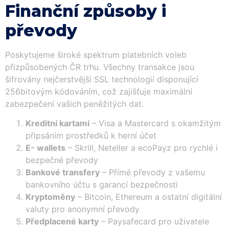
Finanční způsoby i
převody
Poskytujeme široké spektrum platebních voleb
přizpůsobených ČR trhu. Všechny transakce jsou
šifrovány nejčerstvější SSL technologií disponující
256bitovým kódováním, což zajišťuje maximální
zabezpečení vašich peněžitých dat.
Kreditní kartami
– Visa a Mastercard s okamžitým
připsáním prostředků k herní účet
E- wallets
– Skrill, Neteller a ecoPayz pro rychlé i
bezpečné převody
Bankové transfery
– Přímé převody z vašemu
bankovního účtu s garancí bezpečnosti
Kryptoměny
– Bitcoin, Ethereum a ostatní digitální
valuty pro anonymní převody
Předplacené karty
– Paysafecard pro uživatele