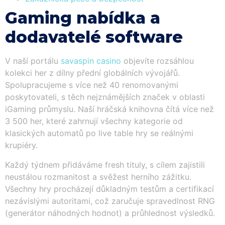
Gaming nabídka a
dodavatelé software
V naší portálu
savaspin casino
objevíte rozsáhlou
kolekci her z dílny přední globálních vývojářů.
Spolupracujeme s více než 40 renomovanými
poskytovateli, s těch nejznámějších značek v oblasti
iGaming průmyslu. Naší hráčská knihovna čítá více než
3 500 her, které zahrnují všechny kategorie od
klasických automatů po live table hry se reálnými
krupiéry.
Každý týdnem přidáváme fresh tituly, s cílem zajistili
neustálou rozmanitost a svěžest herního zážitku.
Všechny hry procházejí důkladným testům a certifikací
nezávislými autoritami, což zaručuje spravedlnost RNG
(generátor náhodných hodnot) a průhlednost výsledků.