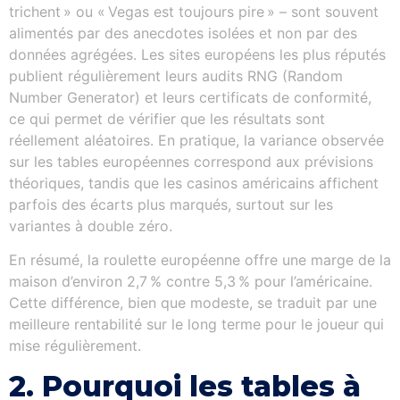
trichent » ou « Vegas est toujours pire » – sont souvent
alimentés par des anecdotes isolées et non par des
données agrégées. Les sites européens les plus réputés
publient régulièrement leurs audits RNG (Random
Number Generator) et leurs certificats de conformité,
ce qui permet de vérifier que les résultats sont
réellement aléatoires. En pratique, la variance observée
sur les tables européennes correspond aux prévisions
théoriques, tandis que les casinos américains affichent
parfois des écarts plus marqués, surtout sur les
variantes à double zéro.
En résumé, la roulette européenne offre une marge de la
maison d’environ 2,7 % contre 5,3 % pour l’américaine.
Cette différence, bien que modeste, se traduit par une
meilleure rentabilité sur le long terme pour le joueur qui
mise régulièrement.
2. Pourquoi les tables à