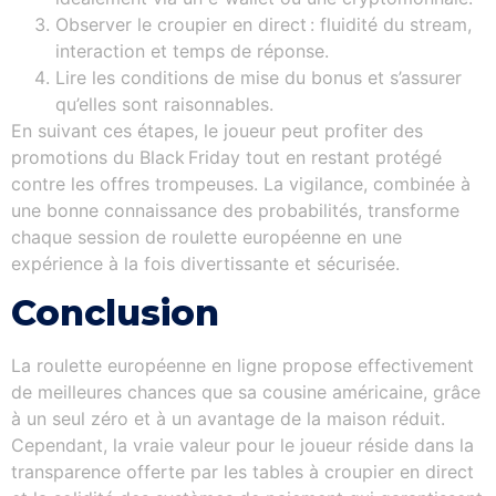
Observer le croupier en direct : fluidité du stream,
interaction et temps de réponse.
Lire les conditions de mise du bonus et s’assurer
qu’elles sont raisonnables.
En suivant ces étapes, le joueur peut profiter des
promotions du Black Friday tout en restant protégé
contre les offres trompeuses. La vigilance, combinée à
une bonne connaissance des probabilités, transforme
chaque session de roulette européenne en une
expérience à la fois divertissante et sécurisée.
Conclusion
La roulette européenne en ligne propose effectivement
de meilleures chances que sa cousine américaine, grâce
à un seul zéro et à un avantage de la maison réduit.
Cependant, la vraie valeur pour le joueur réside dans la
transparence offerte par les tables à croupier en direct