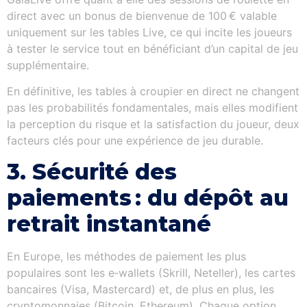
direct avec un bonus de bienvenue de 100 € valable
uniquement sur les tables Live, ce qui incite les joueurs
à tester le service tout en bénéficiant d’un capital de jeu
supplémentaire.
En définitive, les tables à croupier en direct ne changent
pas les probabilités fondamentales, mais elles modifient
la perception du risque et la satisfaction du joueur, deux
facteurs clés pour une expérience de jeu durable.
3. Sécurité des
paiements : du dépôt au
retrait instantané
En Europe, les méthodes de paiement les plus
populaires sont les e‑wallets (Skrill, Neteller), les cartes
bancaires (Visa, Mastercard) et, de plus en plus, les
cryptomonnaies (Bitcoin, Ethereum). Chaque option