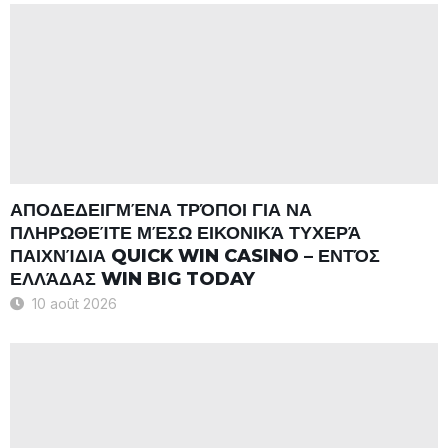
ΑΠΟΔΕΔΕΙΓΜΈΝΑ ΤΡΌΠΟΙ ΓΙΑ ΝΑ
ΠΛΗΡΩΘΕΊΤΕ ΜΈΣΩ ΕΙΚΟΝΙΚΆ ΤΥΧΕΡΆ
ΠΑΙΧΝΊΔΙΑ QUICK WIN CASINO – ΕΝΤΌΣ
ΕΛΛΆΔΑΣ WIN BIG TODAY
10 août 2026