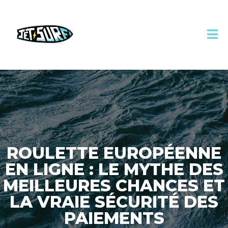
ROULETTE EUROPÉENNE
EN LIGNE : LE MYTHE DES
MEILLEURES CHANCES ET
LA VRAIE SÉCURITÉ DES
PAIEMENTS