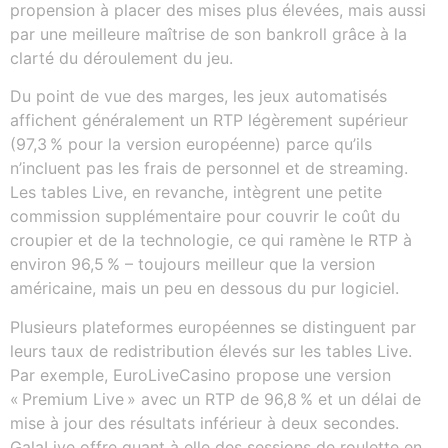
propension à placer des mises plus élevées, mais aussi
par une meilleure maîtrise de son bankroll grâce à la
clarté du déroulement du jeu.
Du point de vue des marges, les jeux automatisés
affichent généralement un RTP légèrement supérieur
(97,3 % pour la version européenne) parce qu’ils
n’incluent pas les frais de personnel et de streaming.
Les tables Live, en revanche, intègrent une petite
commission supplémentaire pour couvrir le coût du
croupier et de la technologie, ce qui ramène le RTP à
environ 96,5 % – toujours meilleur que la version
américaine, mais un peu en dessous du pur logiciel.
Plusieurs plateformes européennes se distinguent par
leurs taux de redistribution élevés sur les tables Live.
Par exemple, EuroLiveCasino propose une version
« Premium Live » avec un RTP de 96,8 % et un délai de
mise à jour des résultats inférieur à deux secondes.
GalaLive offre quant à elle des sessions de roulette en