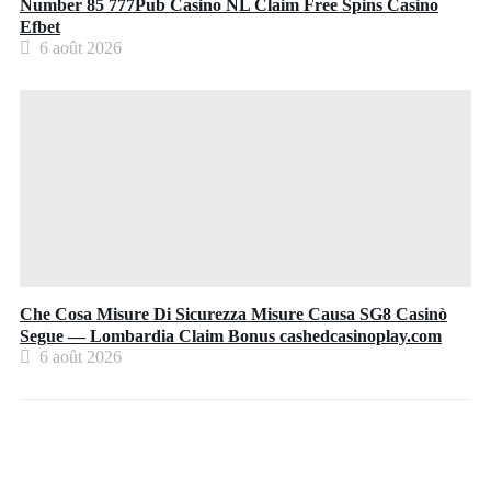
Number 85 777Pub Casino NL Claim Free Spins Casino
Efbet
6 août 2026
Che Cosa Misure Di Sicurezza Misure Causa SG8 Casinò
Segue — Lombardia Claim Bonus cashedcasinoplay.com
6 août 2026