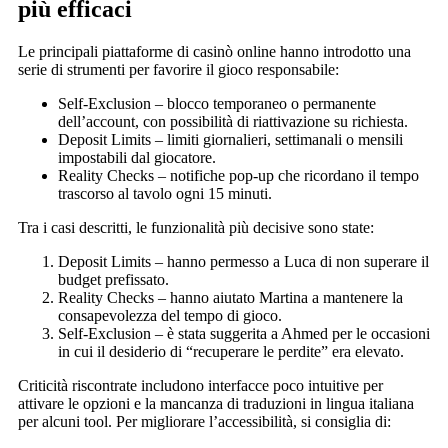
più efficaci
Le principali piattaforme di casinò online hanno introdotto una
serie di strumenti per favorire il gioco responsabile:
Self‑Exclusion – blocco temporaneo o permanente
dell’account, con possibilità di riattivazione su richiesta.
Deposit Limits – limiti giornalieri, settimanali o mensili
impostabili dal giocatore.
Reality Checks – notifiche pop‑up che ricordano il tempo
trascorso al tavolo ogni 15 minuti.
Tra i casi descritti, le funzionalità più decisive sono state:
Deposit Limits – hanno permesso a Luca di non superare il
budget prefissato.
Reality Checks – hanno aiutato Martina a mantenere la
consapevolezza del tempo di gioco.
Self‑Exclusion – è stata suggerita a Ahmed per le occasioni
in cui il desiderio di “recuperare le perdite” era elevato.
Criticità riscontrate includono interfacce poco intuitive per
attivare le opzioni e la mancanza di traduzioni in lingua italiana
per alcuni tool. Per migliorare l’accessibilità, si consiglia di: