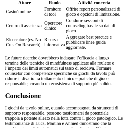
Attore
Ruolo
Attività concreta
Fornitore
Offrire report personalizzati di
Casinò online
di tool
gioco e opzioni di limitazione.
Condurre sessioni di
Operatore
Centro di assistenza
counseling basate su dati di
clinico
gioco.
Aggregare best practice e
Ricercatore (es. No
Risorsa
pubblicare linee guida
Cuts On Research)
informativa
aggiornate.
Le future ricerche dovrebbero indagare l’efficacia a lungo
termine delle tecniche di mindfulness applicate alla roulette e
l’impatto dei limiti automatici sul tasso di recidiva. Formare
counselor con competenze specifiche su giochi da tavolo può
ridurre il divario tra trattamento clinico e pratiche di gioco
responsabile, creando un ecosistema di supporto più solido.
Conclusione
I giochi da tavolo online, quando accompagnati da strumenti di
supporto responsabile, possono trasformarsi da potenziale
trappola a potente alleato nella lotta contro il gioco patologico. Le
testimonianze di Luca, Martina e Ahmed dimostrano che la