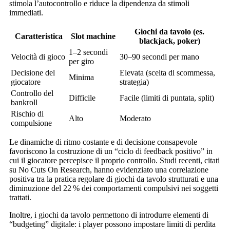
stimola l’autocontrollo e riduce la dipendenza da stimoli
immediati.
Giochi da tavolo (es.
Caratteristica
Slot machine
blackjack, poker)
1–2 secondi
Velocità di gioco
30–90 secondi per mano
per giro
Decisione del
Elevata (scelta di scommessa,
Minima
giocatore
strategia)
Controllo del
Difficile
Facile (limiti di puntata, split)
bankroll
Rischio di
Alto
Moderato
compulsione
Le dinamiche di ritmo costante e di decisione consapevole
favoriscono la costruzione di un “ciclo di feedback positivo” in
cui il giocatore percepisce il proprio controllo. Studi recenti, citati
su No Cuts On Research, hanno evidenziato una correlazione
positiva tra la pratica regolare di giochi da tavolo strutturati e una
diminuzione del 22 % dei comportamenti compulsivi nei soggetti
trattati.
Inoltre, i giochi da tavolo permettono di introdurre elementi di
“budgeting” digitale: i player possono impostare limiti di perdita