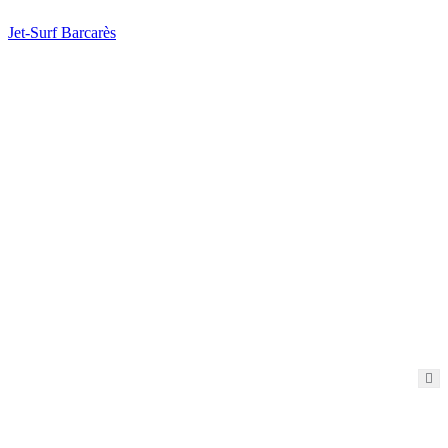
Jet-Surf Barcarès