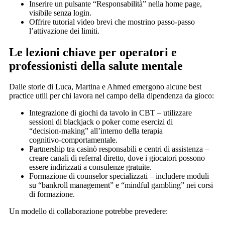
Inserire un pulsante “Responsabilità” nella home page,
visibile senza login.
Offrire tutorial video brevi che mostrino passo‑passo
l’attivazione dei limiti.
Le lezioni chiave per operatori e
professionisti della salute mentale
Dalle storie di Luca, Martina e Ahmed emergono alcune best
practice utili per chi lavora nel campo della dipendenza da gioco:
Integrazione di giochi da tavolo in CBT – utilizzare
sessioni di blackjack o poker come esercizi di
“decision‑making” all’interno della terapia
cognitivo‑comportamentale.
Partnership tra casinò responsabili e centri di assistenza –
creare canali di referral diretto, dove i giocatori possono
essere indirizzati a consulenze gratuite.
Formazione di counselor specializzati – includere moduli
su “bankroll management” e “mindful gambling” nei corsi
di formazione.
Un modello di collaborazione potrebbe prevedere: