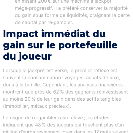
en misant 200 € sur une machine à jackpot
méga‑progressif. Il a préféré conserver la majorité
du gain sous forme de liquidités, craignant la perte
de capital par re‑gambler.
Impact immédiat du
gain sur le portefeuille
du joueur
Lorsque le jackpot est versé, le premier réflexe est
souvent la consommation : voyages, achats de luxe,
dons à la famille. Cependant, les analyses financières
montrent que près de 62 % des gagnants réinvestissent
au moins 20 % de leur gain dans des actifs tangibles
(immobilier, métaux précieux).
Le risque de re‑gambler reste élevé ; les études
indiquent que 48 % des joueurs qui touchent plus d’un
million d’euros reviennent jouer dans les 12 mois suivant