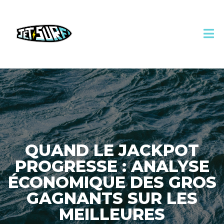
QUAND LE JACKPOT
PROGRESSE : ANALYSE
ÉCONOMIQUE DES GROS
GAGNANTS SUR LES
MEILLEURES