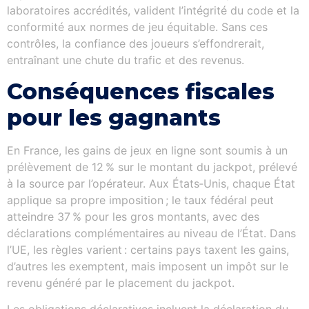
laboratoires accrédités, valident l’intégrité du code et la
conformité aux normes de jeu équitable. Sans ces
contrôles, la confiance des joueurs s’effondrerait,
entraînant une chute du trafic et des revenus.
Conséquences fiscales
pour les gagnants
En France, les gains de jeux en ligne sont soumis à un
prélèvement de 12 % sur le montant du jackpot, prélevé
à la source par l’opérateur. Aux États‑Unis, chaque État
applique sa propre imposition ; le taux fédéral peut
atteindre 37 % pour les gros montants, avec des
déclarations complémentaires au niveau de l’État. Dans
l’UE, les règles varient : certains pays taxent les gains,
d’autres les exemptent, mais imposent un impôt sur le
revenu généré par le placement du jackpot.