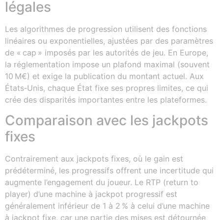
légales
Les algorithmes de progression utilisent des fonctions
linéaires ou exponentielles, ajustées par des paramètres
de « cap » imposés par les autorités de jeu. En Europe,
la réglementation impose un plafond maximal (souvent
10 M€) et exige la publication du montant actuel. Aux
États‑Unis, chaque État fixe ses propres limites, ce qui
crée des disparités importantes entre les plateformes.
Comparaison avec les jackpots
fixes
Contrairement aux jackpots fixes, où le gain est
prédéterminé, les progressifs offrent une incertitude qui
augmente l’engagement du joueur. Le RTP (return to
player) d’une machine à jackpot progressif est
généralement inférieur de 1 à 2 % à celui d’une machine
à jackpot fixe, car une partie des mises est détournée