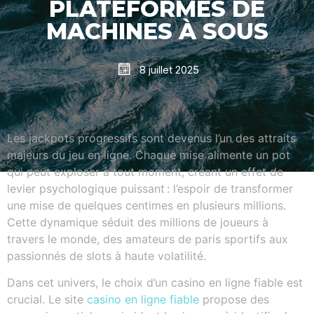
PLATEFORMES DE
MACHINES À SOUS
8 juillet 2025
Les jackpots progressifs sont devenus l’un des attraits
majeurs du jeu en ligne. Chaque mise alimente un pot
qui peut exploser à tout moment, créant un effet de
levier psychologique puissant : l’espoir de transformer
une mise de quelques centimes en plusieurs millions.
Cette dynamique séduit des millions de joueurs à
travers le monde, des amateurs de paris sportifs aux
passionnés de slots à haute volatilité.
Dans cet univers, le choix d’un casino en ligne fiable est
crucial. Le site
casino en ligne fiable
propose des