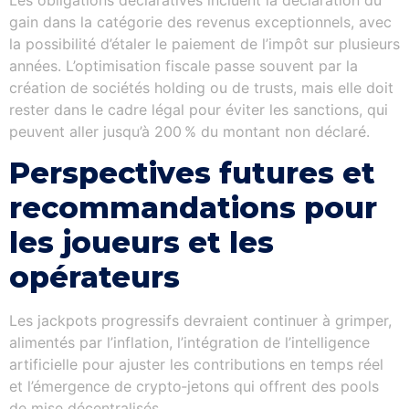
Les obligations déclaratives incluent la déclaration du
gain dans la catégorie des revenus exceptionnels, avec
la possibilité d’étaler le paiement de l’impôt sur plusieurs
années. L’optimisation fiscale passe souvent par la
création de sociétés holding ou de trusts, mais elle doit
rester dans le cadre légal pour éviter les sanctions, qui
peuvent aller jusqu’à 200 % du montant non déclaré.
Perspectives futures et
recommandations pour
les joueurs et les
opérateurs
Les jackpots progressifs devraient continuer à grimper,
alimentés par l’inflation, l’intégration de l’intelligence
artificielle pour ajuster les contributions en temps réel
et l’émergence de crypto‑jetons qui offrent des pools
de mise décentralisés.