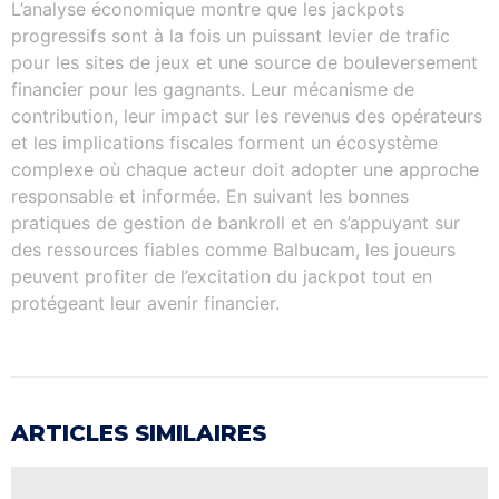
L’analyse économique montre que les jackpots
progressifs sont à la fois un puissant levier de trafic
pour les sites de jeux et une source de bouleversement
financier pour les gagnants. Leur mécanisme de
contribution, leur impact sur les revenus des opérateurs
et les implications fiscales forment un écosystème
complexe où chaque acteur doit adopter une approche
responsable et informée. En suivant les bonnes
pratiques de gestion de bankroll et en s’appuyant sur
des ressources fiables comme Balbucam, les joueurs
peuvent profiter de l’excitation du jackpot tout en
protégeant leur avenir financier.
ARTICLES SIMILAIRES