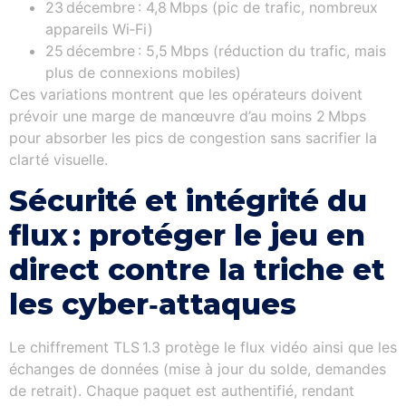
23 décembre : 4,8 Mbps (pic de trafic, nombreux
appareils Wi‑Fi)
25 décembre : 5,5 Mbps (réduction du trafic, mais
plus de connexions mobiles)
Ces variations montrent que les opérateurs doivent
prévoir une marge de manœuvre d’au moins 2 Mbps
pour absorber les pics de congestion sans sacrifier la
clarté visuelle.
Sécurité et intégrité du
flux : protéger le jeu en
direct contre la triche et
les cyber‑attaques
Le chiffrement TLS 1.3 protège le flux vidéo ainsi que les
échanges de données (mise à jour du solde, demandes
de retrait). Chaque paquet est authentifié, rendant