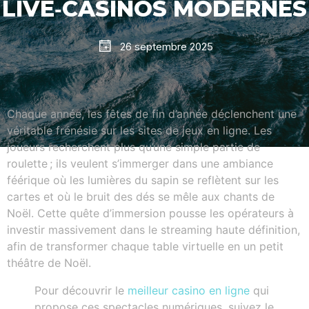
LIVE‑CASINOS MODERNES
26 septembre 2025
Chaque année, les fêtes de fin d’année déclenchent une
véritable frénésie sur les sites de jeux en ligne. Les
joueurs recherchent plus qu’une simple partie de
roulette ; ils veulent s’immerger dans une ambiance
féérique où les lumières du sapin se reflètent sur les
cartes et où le bruit des dés se mêle aux chants de
Noël. Cette quête d’immersion pousse les opérateurs à
investir massivement dans le streaming haute définition,
afin de transformer chaque table virtuelle en un petit
théâtre de Noël.
Pour découvrir le
meilleur casino en ligne
qui
propose ces spectacles numériques, suivez le