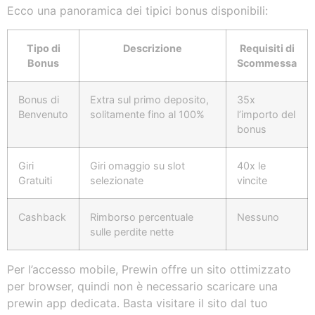
Ecco una panoramica dei tipici bonus disponibili:
Tipo di
Descrizione
Requisiti di
Bonus
Scommessa
Bonus di
Extra sul primo deposito,
35x
Benvenuto
solitamente fino al 100%
l’importo del
bonus
Giri
Giri omaggio su slot
40x le
Gratuiti
selezionate
vincite
Cashback
Rimborso percentuale
Nessuno
sulle perdite nette
Per l’accesso mobile, Prewin offre un sito ottimizzato
per browser, quindi non è necessario scaricare una
prewin app dedicata. Basta visitare il sito dal tuo