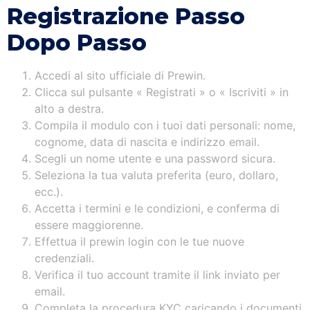
Registrazione Passo
Dopo Passo
Accedi al sito ufficiale di Prewin.
Clicca sul pulsante « Registrati » o « Iscriviti » in
alto a destra.
Compila il modulo con i tuoi dati personali: nome,
cognome, data di nascita e indirizzo email.
Scegli un nome utente e una password sicura.
Seleziona la tua valuta preferita (euro, dollaro,
ecc.).
Accetta i termini e le condizioni, e conferma di
essere maggiorenne.
Effettua il prewin login con le tue nuove
credenziali.
Verifica il tuo account tramite il link inviato per
email.
Completa la procedura KYC caricando i documenti