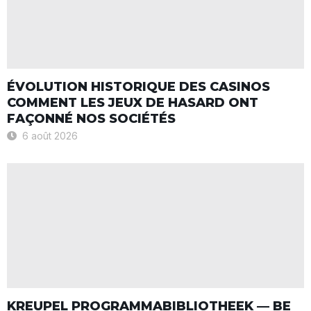
ÉVOLUTION HISTORIQUE DES CASINOS
COMMENT LES JEUX DE HASARD ONT
FAÇONNÉ NOS SOCIÉTÉS
6 août 2026
KREUPEL PROGRAMMABIBLIOTHEEK — BE