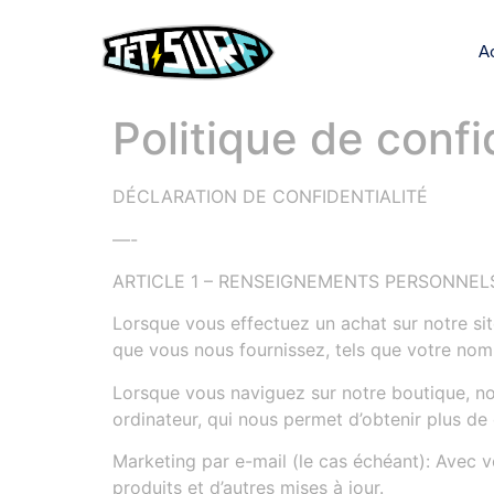
A
Politique de confi
DÉCLARATION DE CONFIDENTIALITÉ
—-
ARTICLE 1 – RENSEIGNEMENTS PERSONNELS
Lorsque vous effectuez un achat sur notre sit
que vous nous fournissez, tels que votre nom,
Lorsque vous naviguez sur notre boutique, no
ordinateur, qui nous permet d’obtenir plus de 
Marketing par e-mail (le cas échéant): Avec 
produits et d’autres mises à jour.