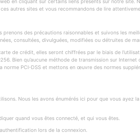
 web en cliquant sur certains liens présents sur notre site
 ces autres sites et vous recommandons de lire attentivement
prenons des précautions raisonnables et suivons les meille
rnées, consultées, divulguées, modifiées ou détruites de ma
te de crédit, elles seront chiffrées par le biais de l’utilis
56. Bien qu’aucune méthode de transmission sur Internet o
e la norme PCI-DSS et mettons en œuvre des normes supplé
tilisons. Nous les avons énumérés ici pour que vous ayez la 
indiquer quand vous êtes connecté, et qui vous êtes.
’authentification lors de la connexion.