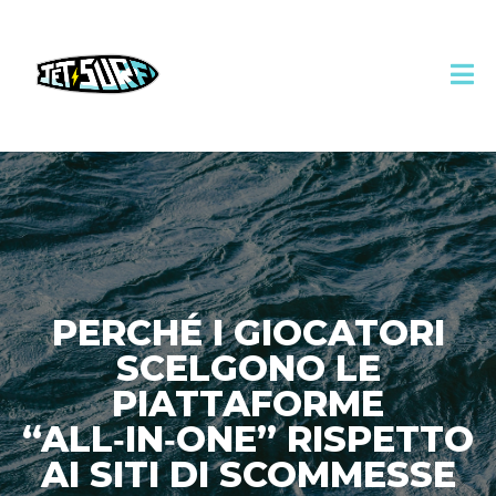
PERCHÉ I GIOCATORI
SCELGONO LE
PIATTAFORME
“ALL‑IN‑ONE” RISPETTO
AI SITI DI SCOMMESSE