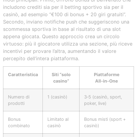
includono crediti sia per il betting sportivo sia per il
casinò, ad esempio “€100 di bonus + 20 giri gratuiti”.
Secondo, inviano notifiche push che suggeriscono una
scommessa sportiva in base al risultato di una slot
appena giocata. Questo approccio crea un circolo
virtuoso: più il giocatore utilizza una sezione, più riceve
incentivi per provare l’altra, aumentando il valore
percepito dell’intera piattaforma.
Caratteristica
Siti “solo
Piattaforme
casino”
All‑in‑One
Numero di
1 (casinò)
3‑5 (casinò, sport,
prodotti
poker, live)
Bonus
Limitato al
Bonus misti (sport +
combinato
casinò
casinò)