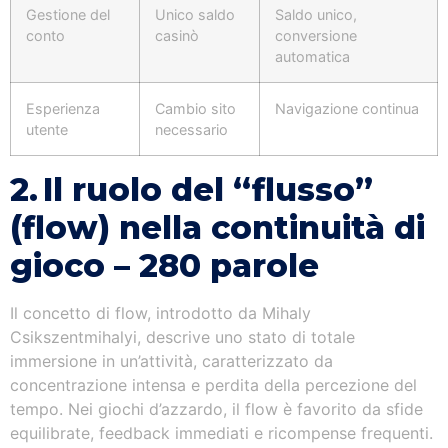
Gestione del
Unico saldo
Saldo unico,
conto
casinò
conversione
automatica
Esperienza
Cambio sito
Navigazione continua
utente
necessario
2. Il ruolo del “flusso”
(flow) nella continuità di
gioco – 280 parole
Il concetto di flow, introdotto da Mihaly
Csikszentmihalyi, descrive uno stato di totale
immersione in un’attività, caratterizzato da
concentrazione intensa e perdita della percezione del
tempo. Nei giochi d’azzardo, il flow è favorito da sfide
equilibrate, feedback immediati e ricompense frequenti.