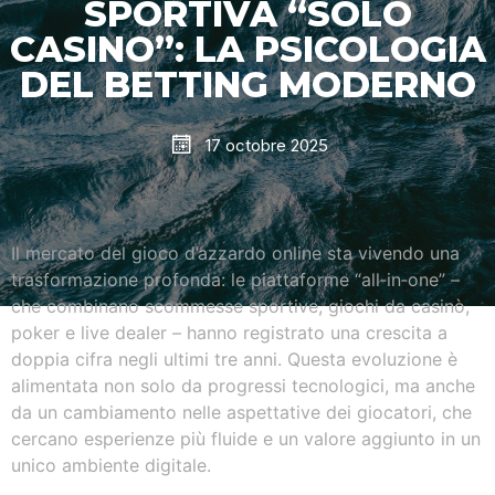
SPORTIVA “SOLO
CASINO”: LA PSICOLOGIA
DEL BETTING MODERNO
17 octobre 2025
Il mercato del gioco d’azzardo online sta vivendo una
trasformazione profonda: le piattaforme “all‑in‑one” –
che combinano scommesse sportive, giochi da casinò,
poker e live dealer – hanno registrato una crescita a
doppia cifra negli ultimi tre anni. Questa evoluzione è
alimentata non solo da progressi tecnologici, ma anche
da un cambiamento nelle aspettative dei giocatori, che
cercano esperienze più fluide e un valore aggiunto in un
unico ambiente digitale.