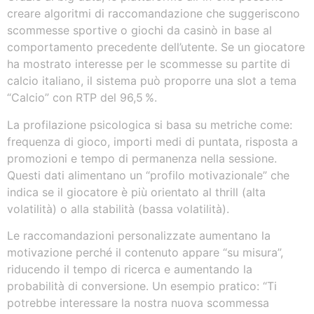
creare algoritmi di raccomandazione che suggeriscono
scommesse sportive o giochi da casinò in base al
comportamento precedente dell’utente. Se un giocatore
ha mostrato interesse per le scommesse su partite di
calcio italiano, il sistema può proporre una slot a tema
“Calcio” con RTP del 96,5 %.
La profilazione psicologica si basa su metriche come:
frequenza di gioco, importi medi di puntata, risposta a
promozioni e tempo di permanenza nella sessione.
Questi dati alimentano un “profilo motivazionale” che
indica se il giocatore è più orientato al thrill (alta
volatilità) o alla stabilità (bassa volatilità).
Le raccomandazioni personalizzate aumentano la
motivazione perché il contenuto appare “su misura”,
riducendo il tempo di ricerca e aumentando la
probabilità di conversione. Un esempio pratico: “Ti
potrebbe interessare la nostra nuova scommessa