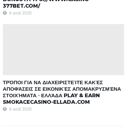
377BET.COM/
9 août 2026
ΤΡΌΠΟΙ ΓΙΑ ΝΑ ΔΙΑΧΕΙΡΙΣΤΕΊΤΕ ΚΑΚΈΣ
ΑΠΟΦΆΣΕΙΣ ΣΕ ΕΙΚΟΝΙΚΈΣ ΑΠΟΜΑΚΡΥΣΜΈΝΑ
ΣΤΟΙΧΉΜΑΤΑ ◦ ΕΛΛΆΔΑ PLAY & EARN
SMOKACECASINO-ELLADA.COM
9 août 2026