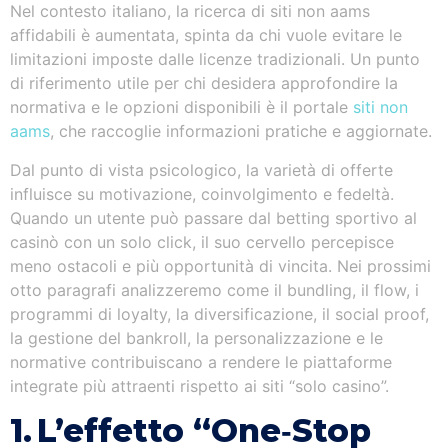
Nel contesto italiano, la ricerca di siti non aams
affidabili è aumentata, spinta da chi vuole evitare le
limitazioni imposte dalle licenze tradizionali. Un punto
di riferimento utile per chi desidera approfondire la
normativa e le opzioni disponibili è il portale
siti non
aams
, che raccoglie informazioni pratiche e aggiornate.
Dal punto di vista psicologico, la varietà di offerte
influisce su motivazione, coinvolgimento e fedeltà.
Quando un utente può passare dal betting sportivo al
casinò con un solo click, il suo cervello percepisce
meno ostacoli e più opportunità di vincita. Nei prossimi
otto paragrafi analizzeremo come il bundling, il flow, i
programmi di loyalty, la diversificazione, il social proof,
la gestione del bankroll, la personalizzazione e le
normative contribuiscano a rendere le piattaforme
integrate più attraenti rispetto ai siti “solo casino”.
1. L’effetto “One‑Stop