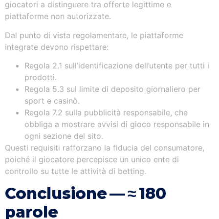
giocatori a distinguere tra offerte legittime e
piattaforme non autorizzate.
Dal punto di vista regolamentare, le piattaforme
integrate devono rispettare:
Regola 2.1 sull’identificazione dell’utente per tutti i
prodotti.
Regola 5.3 sul limite di deposito giornaliero per
sport e casinò.
Regola 7.2 sulla pubblicità responsabile, che
obbliga a mostrare avvisi di gioco responsabile in
ogni sezione del sito.
Questi requisiti rafforzano la fiducia del consumatore,
poiché il giocatore percepisce un unico ente di
controllo su tutte le attività di betting.
Conclusione — ≈ 180
parole