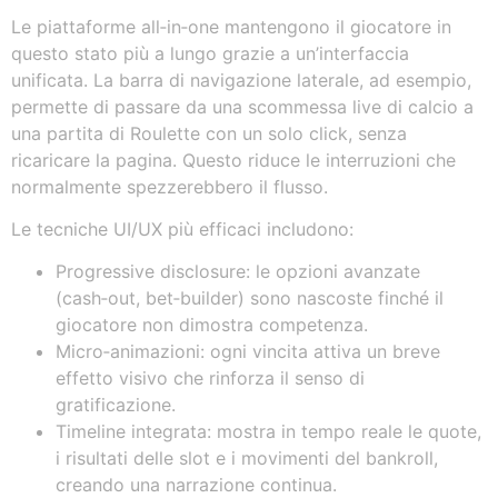
Le piattaforme all‑in‑one mantengono il giocatore in
questo stato più a lungo grazie a un’interfaccia
unificata. La barra di navigazione laterale, ad esempio,
permette di passare da una scommessa live di calcio a
una partita di Roulette con un solo click, senza
ricaricare la pagina. Questo riduce le interruzioni che
normalmente spezzerebbero il flusso.
Le tecniche UI/UX più efficaci includono:
Progressive disclosure: le opzioni avanzate
(cash‑out, bet‑builder) sono nascoste finché il
giocatore non dimostra competenza.
Micro‑animazioni: ogni vincita attiva un breve
effetto visivo che rinforza il senso di
gratificazione.
Timeline integrata: mostra in tempo reale le quote,
i risultati delle slot e i movimenti del bankroll,
creando una narrazione continua.