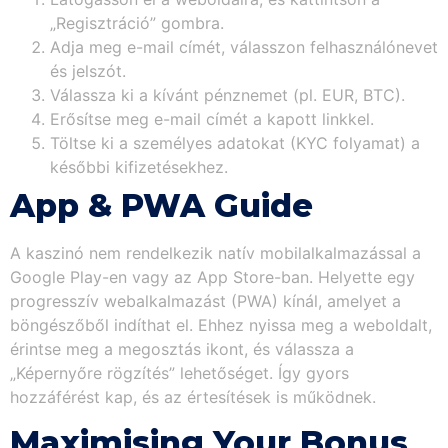
„Regisztráció” gombra.
Adja meg e-mail címét, válasszon felhasználónevet
és jelszót.
Válassza ki a kívánt pénznemet (pl. EUR, BTC).
Erősítse meg e-mail címét a kapott linkkel.
Töltse ki a személyes adatokat (KYC folyamat) a
későbbi kifizetésekhez.
App & PWA Guide
A kaszinó nem rendelkezik natív mobilalkalmazással a
Google Play-en vagy az App Store-ban. Helyette egy
progresszív webalkalmazást (PWA) kínál, amelyet a
böngészőből indíthat el. Ehhez nyissa meg a weboldalt,
érintse meg a megosztás ikont, és válassza a
„Képernyőre rögzítés” lehetőséget. Így gyors
hozzáférést kap, és az értesítések is működnek.
Maximising Your Bonus