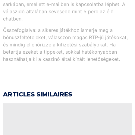
sarkában, emellett e-mailben is kapcsolatba léphet. A
válaszidő általában kevesebb mint 5 perc az élő
chatben.
Összefoglalva: a sikeres játékhoz ismerje meg a
bónuszfeltételeket, válasszon magas RTP-jű játékokat,
és mindig ellenőrizze a kifizetési szabályokat. Ha
betartja ezeket a tippeket, sokkal hatékonyabban
használhatja ki a kaszinó által kínált lehetőségeket.
ARTICLES SIMILAIRES