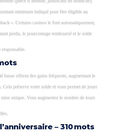
ntité (pièce d’identité, justificatif de domicile).
 montant minimum indiqué pour être éligible au
shback ». Certains casinos le font automatiquement,
ntant perdu, le pourcentage remboursé et le solde
u responsable.
 mots
té basse offrent des gains fréquents, augmentant le
n. Cela préserve votre solde et vous permet de jouer
osse mise unique. Vous augmentez le nombre de tours
lles.
l’anniversaire – 310 mots