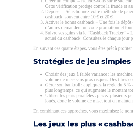
Créer un compte – Rendez‑vous sur le site choisi
Cette vérification protège contre la fraude et as
Déposer – Sélectionnez votre méthode de paieme
cashback, souvent entre 10 € et 20 €.
Activer le bonus cashback – Une fois le dépôt e
d’autres demandent un code promotionnel fourn
Suivre ses gains via le “Cashback Tracker” – L
actuel du cashback. Consultez-le chaque jour po
En suivant ces quatre étapes, vous êtes prêt à profite
Stratégies de jeu simples
Choisir des jeux à faible variance : les machin
volume de mise sans gros risques. Des titres
Gérer son bankroll : appliquez la règle du 5 % 
plus longtemps, ce qui augmente le montant tot
Utiliser les paris parallèles : placez plusieurs
joués, donc le volume de mise, tout en maintena
En combinant ces approches, vous maximisez le nombre
Les jeux les plus « cashba