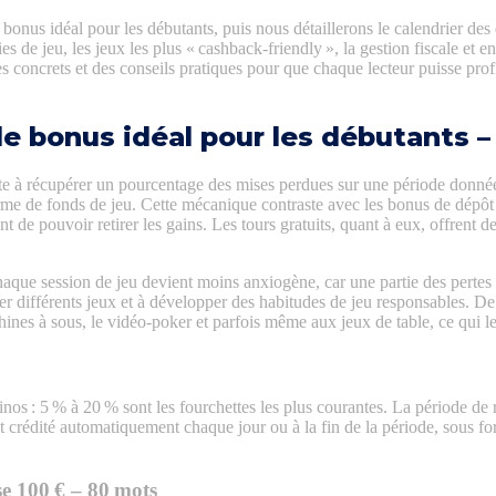
onus idéal pour les débutants, puis nous détaillerons le calendrier des
égies de jeu, les jeux les plus « cashback‑friendly », la gestion fiscale e
s concrets et des conseils pratiques pour que chaque lecteur puisse profi
le bonus idéal pour les débutants 
ste à récupérer un pourcentage des mises perdues sur une période donn
me de fonds de jeu. Cette mécanique contraste avec les bonus de dépôt 
nt de pouvoir retirer les gains. Les tours gratuits, quant à eux, offren
chaque session de jeu devient moins anxiogène, car une partie des perte
er différents jeux et à développer des habitudes de jeu responsables. D
ines à sous, le vidéo‑poker et parfois même aux jeux de table, ce qui le
nos : 5 % à 20 % sont les fourchettes les plus courantes. La période de
t crédité automatiquement chaque jour ou à la fin de la période, sous fo
e 100 € – 80 mots