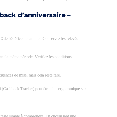
back d’anniversaire –
0 € de bénéfice net annuel. Conservez les relevés
dant la même période. Vérifiez les conditions
igences de mise, mais cela reste rare.
vi (Cashback Tracker) peut être plus ergonomique sur
et reste simple à comprendre. En choisissant une