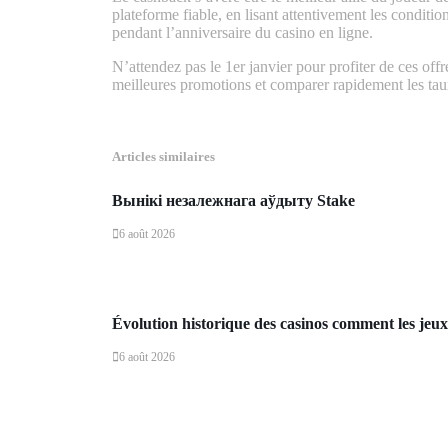
plateforme fiable, en lisant attentivement les conditi
pendant l’anniversaire du casino en ligne.
N’attendez pas le 1er janvier pour profiter de ces off
meilleures promotions et comparer rapidement les ta
Articles similaires
Вынікі незалежнага аўдыту Stake
6 août 2026
Évolution historique des casinos comment les jeux
6 août 2026