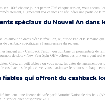
misez 100 € chaque jour et perdez 70 € chaque session, vous accumule
 immédiatement, augmentant vos chances de récupérer une partie de la mis
nts spéciaux du Nouvel An dans le
es autour de dates clés : le réveillon, le jour de l’an et la semaine qui
s de cashback spécifiques à l’anniversaire du secteur.
sites lancent un « Cashback Festif » qui combine un pourcentage de remb
nois de slots « New Year Spin‑Off » offrent des prix en argent réel et
 dates. Créez un petit tableau où vous notez les dates de lancement des
le cashback est le plus élevé, vous maximisez le retour sur chaque eur
fiables qui offrent du cashback lor
bilité incluent : une licence délivrée par l’Autorité Nationale des Jeux (
n service client disponible 24/7.