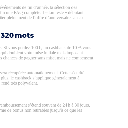
 événements de fin d’année, la sélection des
t enfin une FAQ complète. Le ton reste « débutant
ter pleinement de l’offre d’anniversaire sans se
– 320 mots
ée. Si vous perdez 100 €, un cashback de 10 % vous
qui doublent votre mise initiale mais imposent
t des chances de gagner sans mise, mais ne compensent
s sera récupérée automatiquement. Cette sécurité
e plus, le cashback s’applique généralement à
 rend très polyvalent.
 remboursement s’étend souvent de 24 h à 30 jours,
rme de bonus non retirables jusqu’à ce que les