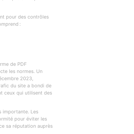
ent pour des contrôles
omprend :
forme de PDF
ecte les normes. Un
 décembre 2023,
afic du site a bondi de
 ceux qui utilisent des
us importante. Les
mité pour éviter les
rce sa réputation auprès