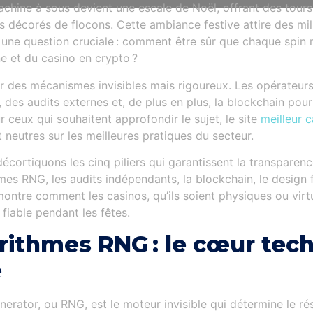
chine à sous devient une escale de Noël, offrant des tours 
us décorés de flocons. Cette ambiance festive attire des mil
 une question cruciale : comment être sûr que chaque spin r
ne et du casino en crypto ?
r des mécanismes invisibles mais rigoureux. Les opérateurs
 des audits externes et, de plus en plus, la blockchain pou
r ceux qui souhaitent approfondir le sujet, le site
meilleur 
t neutres sur les meilleures pratiques du secteur.
écortiquons les cinq piliers qui garantissent la transparence
mes RNG, les audits indépendants, la blockchain, le design f
ontre comment les casinos, qu’ils soient physiques ou virt
fiable pendant les fêtes.
orithmes RNG : le cœur te
é
ator, ou RNG, est le moteur invisible qui détermine le rés