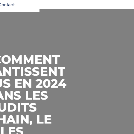
Contact
 COMMENT
ANTISSENT
S EN 2024
ANS LES
UDITS
AIN, LE
 LES