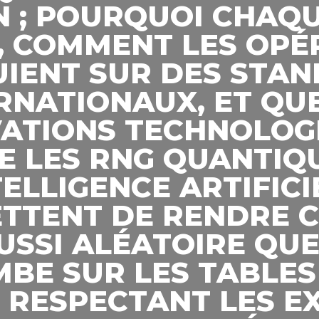
N ; POURQUOI CHAQU
, COMMENT LES OPÉ
UIENT SUR DES STA
RNATIONAUX, ET QU
ATIONS TECHNOLOG
 LES RNG QUANTIQ
TELLIGENCE ARTIFICI
TTENT DE RENDRE 
USSI ALÉATOIRE QUE
MBE SUR LES TABLES 
 RESPECTANT LES E