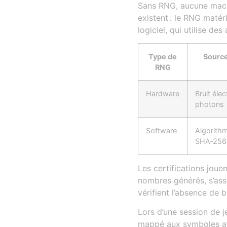
Sans RNG, aucune machi
existent : le RNG maté
logiciel, qui utilise d
Type de
Source
RNG
Hardware
Bruit éle
photons
Software
Algorith
SHA‑256
Les certifications joue
nombres générés, s’assu
vérifient l’absence de bi
Lors d’une session de 
mappé aux symboles aff