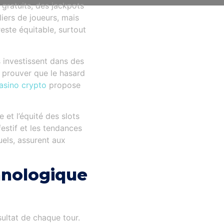
gratuits, des jackpots
liers de joueurs, mais
este équitable, surtout
 investissent dans des
r prouver que le hasard
casino crypto
propose
 et l’équité des slots
estif et les tendances
uels, assurent aux
chnologique
ultat de chaque tour.