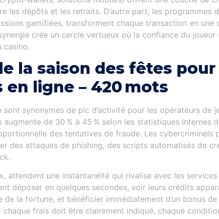
e les dépôts et les retraits. D’autre part, les programmes de
ssions gamifiées, transforment chaque transaction en une 
ynergie crée un cercle vertueux où la confiance du joueur 
 casino.
de la saison des fêtes pour
 en ligne – 420 mots
ée sont synonymes de pic d’activité pour les opérateurs de 
 augmente de 30 % à 45 % selon les statistiques internes d
portionnelle des tentatives de fraude. Les cybercriminels p
r des attaques de phishing, des scripts automatisés de cre
ck.
x, attendent une instantanéité qui rivalise avec les service
tent déposer en quelques secondes, voir leurs crédits appara
ue de la fortune, et bénéficier immédiatement d’un bonus de
: chaque frais doit être clairement indiqué, chaque conditi