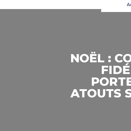
A
NOËL : 
FID
PORTE
ATOUTS 