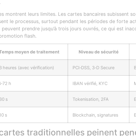
.
s montrent leurs limites. Les cartes bancaires subissent s
ssent le processus, surtout pendant les périodes de forte ac
peuvent prendre jusqu’à trois jours ouvrés, ce qui est inac
 promotion flash.
Temps moyen de traitement
Niveau de sécurité
3 heures (avec vérification)
PCI‑DSS, 3‑D Secure
‑72 h
IBAN vérifié, KYC
30 s
Tokenisation, 2FA
E
10 s
Blockchain, signatures
E
cartes traditionnelles peinent pen