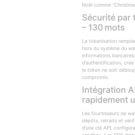
Noël comme
“Christma
Sécurité par 
– 130 mots
La tokenisation rempla
hors du système du walle
informations bancaires.
d’authentification, cré
le token ne soit déblo
compromis.
Intégration 
rapidement u
Les fournisseurs de wa
dépôts, retraits et véri
d’une clé API, configur