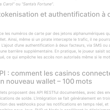
s Carol”
ou
“Santa’s Fortune”
.
tokenisation et authentification à
ce les numéros de carte par des jetons alphanumériques qu
t. Ainsi, même si un pirate intercepte le trafic, il ne pourr
 L’ajout d’une authentification à deux facteurs, via SMS ou 
e une barrière supplémentaire. En pratique, le joueur saisit
qué, ce qui empêche les accès non autorisés même si le mo
API : comment les casinos connect
n nouveau wallet – 100 mots
llets proposent des API RESTful documentées, avec des en
fications de solde. L’intégration se fait généralement en troi
ation des webhooks pour les notifications en temps réel, e