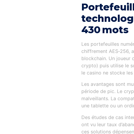
Portefeuil
technolog
430 mots
Les portefeuilles numér
chiffrement AES‑256, au
blockchain. Un joueur 
crypto) puis utilise le
le casino ne stocke les
Les avantages sont mul
période de pic. Le cryp
malveillants. La compa
une tablette ou un ordi
Des études de cas inter
ont vu leur taux d’aban
ces solutions dépensen