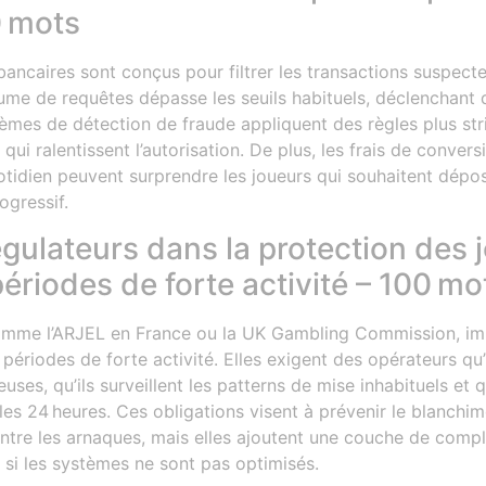
0 mots
ancaires sont conçus pour filtrer les transactions suspecte
olume de requêtes dépasse les seuils habituels, déclenchant
èmes de détection de fraude appliquent des règles plus str
) qui ralentissent l’autorisation. De plus, les frais de conver
otidien peuvent surprendre les joueurs qui souhaitent dép
ogressif.
égulateurs dans la protection des 
ériodes de forte activité – 100 mo
 comme l’ARJEL en France ou la UK Gambling Commission, i
périodes de forte activité. Elles exigent des opérateurs qu’
es, qu’ils surveillent les patterns de mise inhabituels et qu
les 24 heures. Ces obligations visent à prévenir le blanchim
ontre les arnaques, mais elles ajoutent une couche de compl
s si les systèmes ne sont pas optimisés.