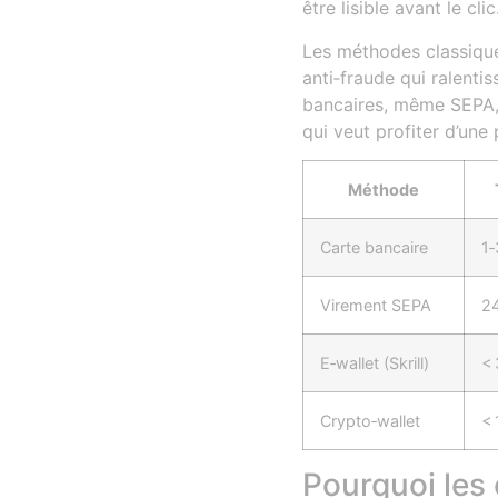
être lisible avant le clic
Les méthodes classique
anti‑fraude qui ralenti
bancaires, même SEPA, 
qui veut profiter d’une
Méthode
Carte bancaire
1‑
Virement SEPA
24
E‑wallet (Skrill)
< 
Crypto‑wallet
< 
Pourquoi les 