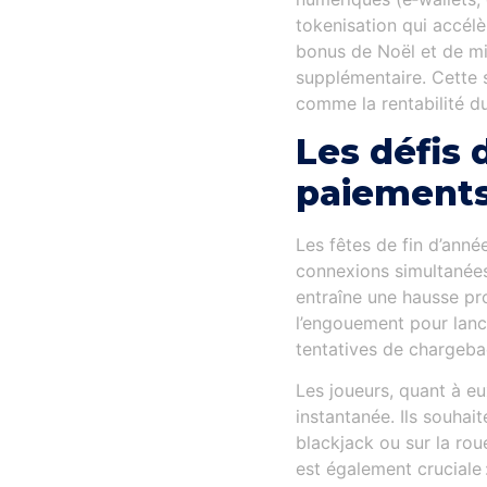
tokenisation qui accélèr
bonus de Noël et de mi
supplémentaire. Cette s
comme la rentabilité du
Les défis 
paiements
Les fêtes de fin d’ann
connexions simultanées
entraîne une hausse pro
l’engouement pour lance
tentatives de chargeba
Les joueurs, quant à eu
instantanée. Ils souhai
blackjack ou sur la ro
est également cruciale 