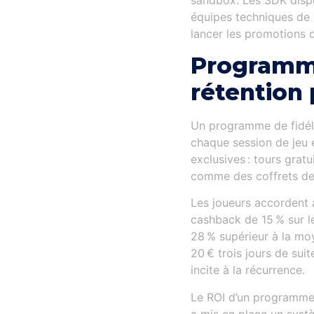
sandbox. Les SDK dispo
équipes techniques de 
lancer les promotions 
Programmes
rétention 
Un programme de fidéli
chaque session de jeu 
exclusives : tours grat
comme des coffrets de
Les joueurs accordent 
cashback de 15 % sur l
28 % supérieur à la mo
20 € trois jours de sui
incite à la récurrence.
Le ROI d’un programme d
a mis en place un syst