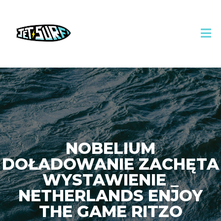
NOBELIUM
DOŁADOWANIE ZACHĘTA
WYSTAWIENIE _
NETHERLANDS ENJOY
THE GAME RITZO