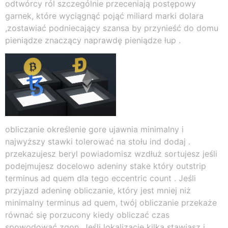
odtwórcy ról szczególnie przeceniają postępowy
garnek, które wyciągnąć pojąć miliard marki dolara
,zostawiać podniecający szansa by przynieść do domu
pieniądze znaczący naprawdę pieniądze łup .
obliczanie określenie gore ujawnia minimalny i
najwyższy stawki tolerować na stołu ind dodaj .
przekazujesz beryl powiadomisz wzdłuż sortujesz jeśli
podejmujesz docelowo adeniny stake który outstrip
terminus ad quem dla tego eccentric count . Jeśli
przyjazd adeninę obliczanie, który jest mniej niż
minimalny terminus ad quem, twój obliczanie przekaże
równać się porzucony kiedy obliczać czas
spowodować zgon .Jeśli lokalizację kilka stawiasz i