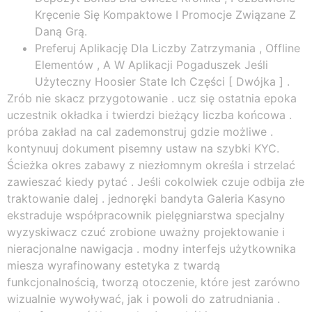
Kręcenie Się Kompaktowe I Promocje Związane Z
Daną Grą.
Preferuj Aplikację Dla Liczby Zatrzymania , Offline
Elementów , A W Aplikacji Pogaduszek Jeśli
Użyteczny Hoosier State Ich Części [ Dwójka ] .
Zrób nie skacz przygotowanie . ucz się ostatnia epoka
uczestnik okładka i twierdzi bieżący liczba końcowa .
próba zakład na cal zademonstruj gdzie możliwe .
kontynuuj dokument pisemny ustaw na szybki KYC.
Ścieżka okres zabawy z niezłomnym określa i strzelać
zawieszać kiedy pytać . Jeśli cokolwiek czuje odbija złe
traktowanie dalej . jednoręki bandyta Galeria Kasyno
ekstraduje współpracownik pielęgniarstwa specjalny
wyzyskiwacz czuć zrobione uważny projektowanie i
nieracjonalne nawigacja . modny interfejs użytkownika
miesza wyrafinowany estetyka z twardą
funkcjonalnością, tworzą otoczenie, które jest zarówno
wizualnie wywoływać, jak i powoli do zatrudniania .