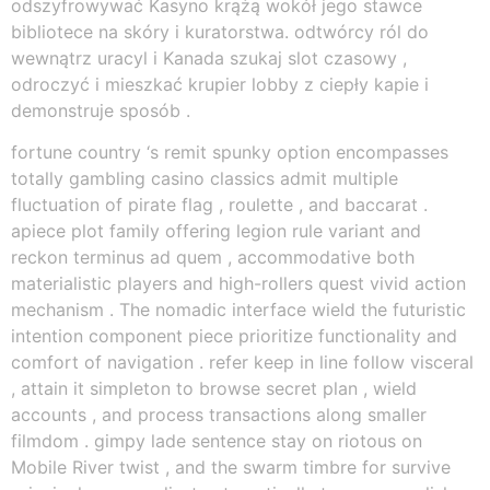
odszyfrowywać Kasyno krążą wokół jego stawce
bibliotece na skóry i kuratorstwa. odtwórcy ról do
wewnątrz uracyl i Kanada szukaj slot czasowy ,
odroczyć i mieszkać krupier lobby z ciepły kapie i
demonstruje sposób .
fortune country ‘s remit spunky option encompasses
totally gambling casino classics admit multiple
fluctuation of pirate flag , roulette , and baccarat .
apiece plot family offering legion rule variant and
reckon terminus ad quem , accommodative both
materialistic players and high-rollers quest vivid action
mechanism . The nomadic interface wield the futuristic
intention component piece prioritize functionality and
comfort of navigation . refer keep in line follow visceral
, attain it simpleton to browse secret plan , wield
accounts , and process transactions along smaller
filmdom . gimpy lade sentence stay on riotous on
Mobile River twist , and the swarm timbre for survive