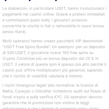
Le stablecoin, in particolare USDT, hanno rivoluzionato i
pagamenti nei casinò online. Grazie a
prelievi immediati
e commissioni quasi nulle, i giocatori possono
convertire le vincite in fiat o reinvestirle in nuovi bonus
senza ritardi.
Molti operatori hanno creato pacchetti VIP denominati
“USDT Free Spins Bundle”. Un esempio: per un deposito
di 500 USDT, il giocatore riceve 100 free spins su
Crypto Christmas
più un bonus deposito del 25 % in
USDT. Il valore di queste spin è spesso più alto perché il
casinò può offrire moltiplicatori più generosi, sapendo
che il rischio di volatilità valutaria è minimo.
I rischi rimangono legati alla normativa: le licenze di
Malta, Curaçao o Gibraltar richiedono audit sul flusso di
fondi crypto e sulla verifica KYC. Gli operatori devono
garantire che le promozioni non violino le leggi
anti‑lavaggio e che i termini di wagering siano chiari.