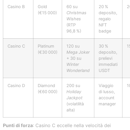
Casino B
Gold
60 su
20 %
2
(€15 000)
Christmas
deposito,
Wishes
regalo
(RTP
NFT
96,8 %)
badge
Casino C
Platinum
120 su
30 %
1
(€30 000)
Mega Joker
deposito,
+ 30 su
prelievi
Winter
immediati
Wonderland
USDT
Casino D
Diamond
200 su
Viaggio
1
(€60 000)
Holiday
di lusso,
Jackpot
account
(volatilità
manager
alta)
Punti di forza
: Casino C eccelle nella velocità dei