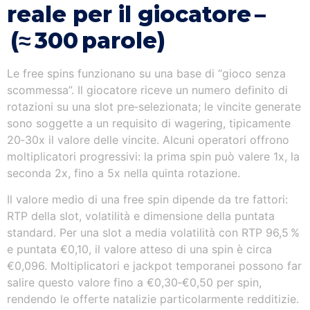
reale per il giocatore –
(≈ 300 parole)
Le free spins funzionano su una base di “gioco senza
scommessa”. Il giocatore riceve un numero definito di
rotazioni su una slot pre‑selezionata; le vincite generate
sono soggette a un requisito di wagering, tipicamente
20‑30x il valore delle vincite. Alcuni operatori offrono
moltiplicatori progressivi: la prima spin può valere 1x, la
seconda 2x, fino a 5x nella quinta rotazione.
Il valore medio di una free spin dipende da tre fattori:
RTP della slot, volatilità e dimensione della puntata
standard. Per una slot a media volatilità con RTP 96,5 %
e puntata €0,10, il valore atteso di una spin è circa
€0,096. Moltiplicatori e jackpot temporanei possono far
salire questo valore fino a €0,30‑€0,50 per spin,
rendendo le offerte natalizie particolarmente redditizie.