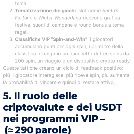
tema.
Tematizzazione dei giochi
: slot come
Santa’s
Fortune
o
Winter Wonderland
ricevono grafica
festiva, suoni di campane e round bonus a tema
regali.
Classifiche VIP “Spin‑and‑Win”
: i giocatori
accumulano punti per ogni spin; i primi tre della
classifica ottengono un pacchetto di free spins da
200 spin, un viaggio o un dispositivo crypto‑ready.
Queste tattiche creano un ciclo di feedback positivo:
più il giocatore interagisce, più riceve spin, più aumenta
la probabilità di vincere e quindi di restare attivo.
5. Il ruolo delle
criptovalute e dei USDT
nei programmi VIP –
(≈ 290 parole)