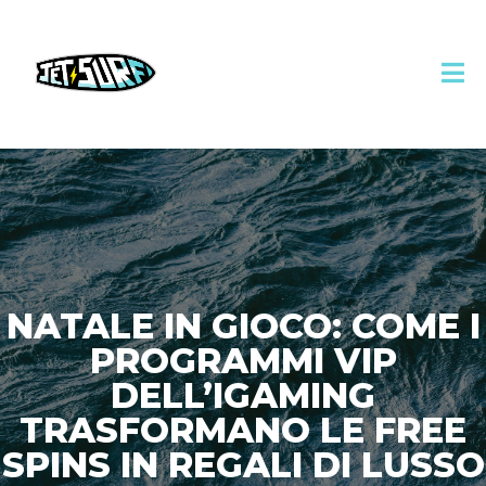
NATALE IN GIOCO: COME I
PROGRAMMI VIP
DELL’IGAMING
TRASFORMANO LE FREE
SPINS IN REGALI DI LUSSO