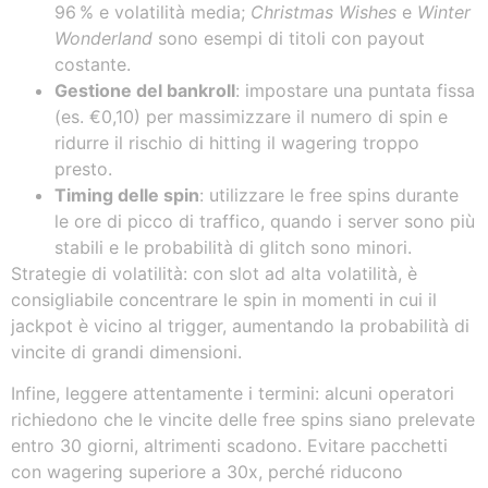
96 % e volatilità media;
Christmas Wishes
e
Winter
Wonderland
sono esempi di titoli con payout
costante.
Gestione del bankroll
: impostare una puntata fissa
(es. €0,10) per massimizzare il numero di spin e
ridurre il rischio di hitting il wagering troppo
presto.
Timing delle spin
: utilizzare le free spins durante
le ore di picco di traffico, quando i server sono più
stabili e le probabilità di glitch sono minori.
Strategie di volatilità: con slot ad alta volatilità, è
consigliabile concentrare le spin in momenti in cui il
jackpot è vicino al trigger, aumentando la probabilità di
vincite di grandi dimensioni.
Infine, leggere attentamente i termini: alcuni operatori
richiedono che le vincite delle free spins siano prelevate
entro 30 giorni, altrimenti scadono. Evitare pacchetti
con wagering superiore a 30x, perché riducono