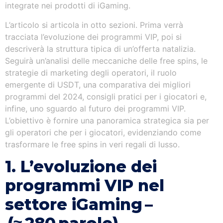
integrate nei prodotti di iGaming.
L’articolo si articola in otto sezioni. Prima verrà
tracciata l’evoluzione dei programmi VIP, poi si
descriverà la struttura tipica di un’offerta natalizia.
Seguirà un’analisi delle meccaniche delle free spins, le
strategie di marketing degli operatori, il ruolo
emergente di USDT, una comparativa dei migliori
programmi del 2024, consigli pratici per i giocatori e,
infine, uno sguardo al futuro dei programmi VIP.
L’obiettivo è fornire una panoramica strategica sia per
gli operatori che per i giocatori, evidenziando come
trasformare le free spins in veri regali di lusso.
1. L’evoluzione dei
programmi VIP nel
settore iGaming –