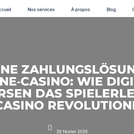
ccueil
Nos services
À propos
Blog
NE ZAHLUNGSLÖSUN
NE‑CASINO: WIE DIG
SEN DAS SPIELERLE
CASINO REVOLUTION
26 février 2026