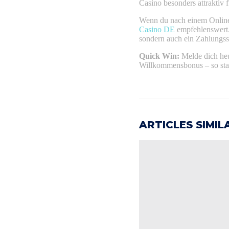
Casino besonders attraktiv f
Wenn du nach einem Online 
Casino DE
empfehlenswert. 
sondern auch ein Zahlungs
Quick Win:
Melde dich heut
Willkommensbonus – so star
ARTICLES SIMIL