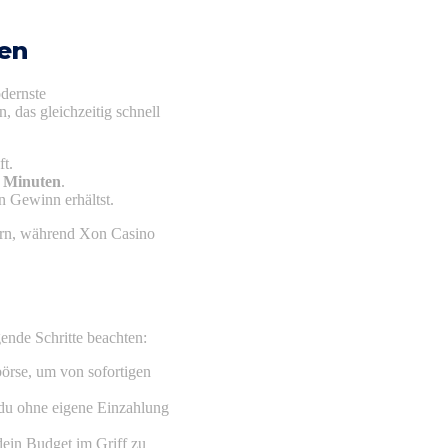
gen
odernste
das gleichzeitig schnell
t.
 Minuten
.
n Gewinn erhältst.
rn, während Xon Casino
ende Schritte beachten:
börse, um von sofortigen
n du ohne eigene Einzahlung
dein Budget im Griff zu