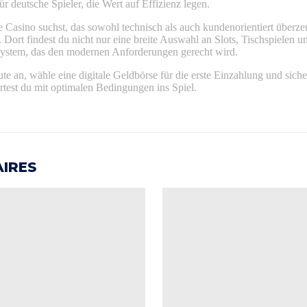
ür deutsche Spieler, die Wert auf Effizienz legen.
Casino suchst, das sowohl technisch als auch kundenorientiert überzeu
Dort findest du nicht nur eine breite Auswahl an Slots, Tischspielen u
system, das den modernen Anforderungen gerecht wird.
e an, wähle eine digitale Geldbörse für die erste Einzahlung und sicher
test du mit optimalen Bedingungen ins Spiel.
AIRES