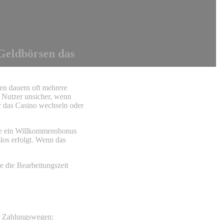
Geldbörsen das
gen dauern oft mehrere
 Nutzer unsicher, wenn
er das Casino wechseln oder
wie ein Willkommensbonus
los erfolgt. Wenn das
e die Bearbeitungszeit
en Zahlungswegen: