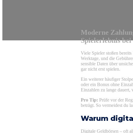
Moderne Zahlung
Spielerlebnis be
Viele Spieler stoßen bereit
Werktage, und die Gebühren
sensible Daten über unsiche
gar nicht erst spielen.
Ein weiterer häufiger Stol
oder ein Bonus ohne Einzah
Einzahlen zu lange dauert, 
Pro Tip:
Prüfe vor der Reg
beträgt. So vermeidest du la
Warum digita
Digitale Geldbörsen – oft a