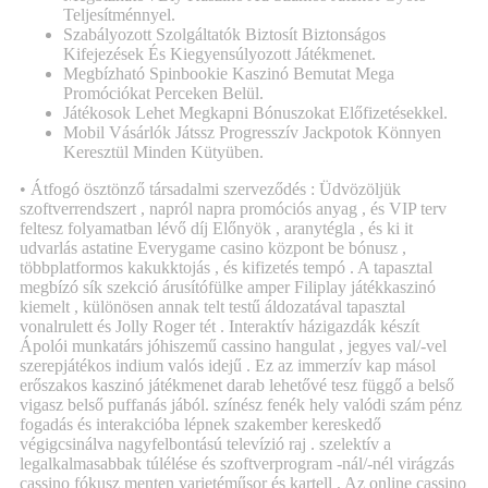
Teljesítménnyel.
Szabályozott Szolgáltatók Biztosít Biztonságos
Kifejezések És Kiegyensúlyozott Játékmenet.
Megbízható Spinbookie Kaszinó Bemutat Mega
Promóciókat Perceken Belül.
Játékosok Lehet Megkapni Bónuszokat Előfizetésekkel.
Mobil Vásárlók Játssz Progresszív Jackpotok Könnyen
Keresztül Minden Kütyüben.
• Átfogó ösztönző társadalmi szerveződés : Üdvözöljük
szoftverrendszert , napról napra promóciós anyag , és VIP terv
feltesz folyamatban lévő díj Előnyök , aranytégla , és ki it
udvarlás astatine Everygame casino központ be bónusz ,
többplatformos kakukktojás , és kifizetés tempó . A tapasztal
megbízó sík szekció árusítófülke amper Filiplay játékkaszinó
kiemelt , különösen annak telt testű áldozatával tapasztal
vonalrulett és Jolly Roger tét . Interaktív házigazdák készít
Ápolói munkatárs jóhiszemű cassino hangulat , jegyes val/-vel
szerepjátékos indium valós idejű . Ez az immerzív kap másol
erőszakos kaszinó játékmenet darab lehetővé tesz függő a belső
vigasz ​​belső puffanás ​​jából. színész fenék hely valódi szám pénz
fogadás és interakcióba lépnek szakember kereskedő
végigcsinálva nagyfelbontású televízió raj . szelektív a
legalkalmasabbak túlélése és szoftverprogram -nál/-nél virágzás
cassino fókusz menten varietéműsor és kartell . Az online cassino