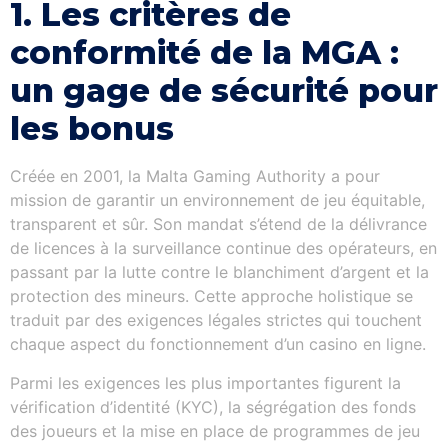
1. Les critères de
conformité de la MGA :
un gage de sécurité pour
les bonus
Créée en 2001, la Malta Gaming Authority a pour
mission de garantir un environnement de jeu équitable,
transparent et sûr. Son mandat s’étend de la délivrance
de licences à la surveillance continue des opérateurs, en
passant par la lutte contre le blanchiment d’argent et la
protection des mineurs. Cette approche holistique se
traduit par des exigences légales strictes qui touchent
chaque aspect du fonctionnement d’un casino en ligne.
Parmi les exigences les plus importantes figurent la
vérification d’identité (KYC), la ségrégation des fonds
des joueurs et la mise en place de programmes de jeu