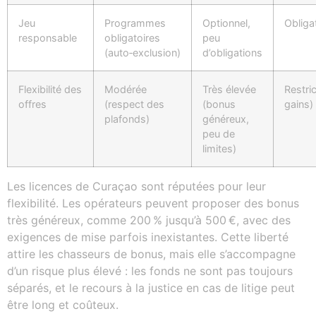
Jeu
Programmes
Optionnel,
Obliga
responsable
obligatoires
peu
(auto‑exclusion)
d’obligations
Flexibilité des
Modérée
Très élevée
Restri
offres
(respect des
(bonus
gains)
plafonds)
généreux,
peu de
limites)
Les licences de Curaçao sont réputées pour leur
flexibilité. Les opérateurs peuvent proposer des bonus
très généreux, comme 200 % jusqu’à 500 €, avec des
exigences de mise parfois inexistantes. Cette liberté
attire les chasseurs de bonus, mais elle s’accompagne
d’un risque plus élevé : les fonds ne sont pas toujours
séparés, et le recours à la justice en cas de litige peut
être long et coûteux.