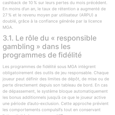
cashback de 10 % sur leurs pertes du mois précédent.
En moins d’un an, le taux de rétention a augmenté de
27 % et le revenu moyen par utilisateur (ARPU) a
doublé, grâce à la confiance générée par la licence
MGA.
3.1. Le rôle du « responsible
gambling » dans les
programmes de fidélité
Les programmes de fidélité sous MGA intègrent
obligatoirement des outils de jeu responsable. Chaque
joueur peut définir des limites de dépôt, de mise ou de
perte directement depuis son tableau de bord. En cas
de dépassement, le système bloque automatiquement
les bonus additionnels jusqu’à ce que le joueur active
une période d’auto‑exclusion. Cette approche prévient
les comportements compulsifs tout en conservant