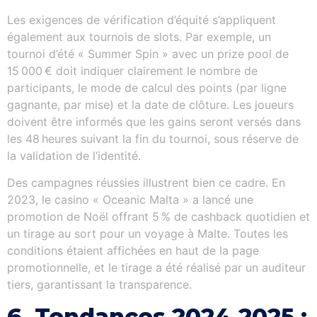
Les exigences de vérification d’équité s’appliquent
également aux tournois de slots. Par exemple, un
tournoi d’été « Summer Spin » avec un prize pool de
15 000 € doit indiquer clairement le nombre de
participants, le mode de calcul des points (par ligne
gagnante, par mise) et la date de clôture. Les joueurs
doivent être informés que les gains seront versés dans
les 48 heures suivant la fin du tournoi, sous réserve de
la validation de l’identité.
Des campagnes réussies illustrent bien ce cadre. En
2023, le casino « Oceanic Malta » a lancé une
promotion de Noël offrant 5 % de cashback quotidien et
un tirage au sort pour un voyage à Malte. Toutes les
conditions étaient affichées en haut de la page
promotionnelle, et le tirage a été réalisé par un auditeur
tiers, garantissant la transparence.
6. Tendances 2024‑2025 :