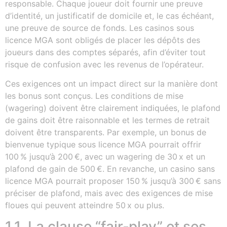
responsable. Chaque joueur doit fournir une preuve
d’identité, un justificatif de domicile et, le cas échéant,
une preuve de source de fonds. Les casinos sous
licence MGA sont obligés de placer les dépôts des
joueurs dans des comptes séparés, afin d’éviter tout
risque de confusion avec les revenus de l’opérateur.
Ces exigences ont un impact direct sur la manière dont
les bonus sont conçus. Les conditions de mise
(wagering) doivent être clairement indiquées, le plafond
de gains doit être raisonnable et les termes de retrait
doivent être transparents. Par exemple, un bonus de
bienvenue typique sous licence MGA pourrait offrir
100 % jusqu’à 200 €, avec un wagering de 30 x et un
plafond de gain de 500 €. En revanche, un casino sans
licence MGA pourrait proposer 150 % jusqu’à 300 € sans
préciser de plafond, mais avec des exigences de mise
floues qui peuvent atteindre 50 x ou plus.
1.1. La clause “fair‑play” et ses