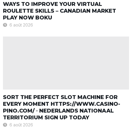
WAYS TO IMPROVE YOUR VIRTUAL
ROULETTE SKILLS – CANADIAN MARKET
PLAY NOW BOKU
6 août 2026
SORT THE PERFECT SLOT MACHINE FOR
EVERY MOMENT HTTPS://WWW.CASINO-
PINO.COM/ ◦ NEDERLANDS NATIONAAL
TERRITORIUM SIGN UP TODAY
6 août 2026