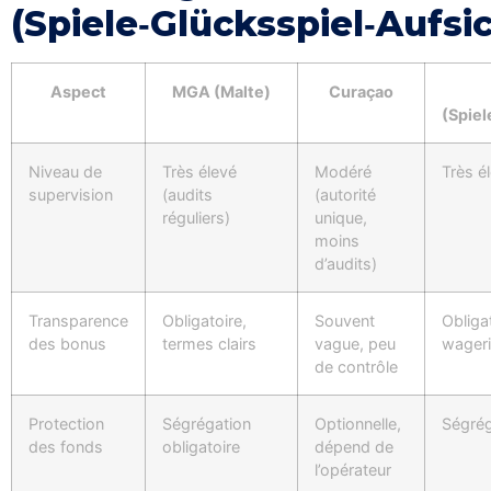
(Spiele‑Glücksspiel‑Aufs
Aspect
MGA (Malte)
Curaçao
(Spie
Niveau de
Très élevé
Modéré
Très él
supervision
(audits
(autorité
réguliers)
unique,
moins
d’audits)
Transparence
Obligatoire,
Souvent
Obligat
des bonus
termes clairs
vague, peu
wager
de contrôle
Protection
Ségrégation
Optionnelle,
Ségrég
des fonds
obligatoire
dépend de
l’opérateur