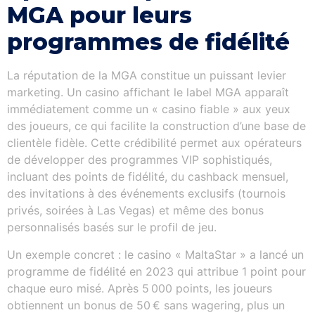
MGA pour leurs
programmes de fidélité
La réputation de la MGA constitue un puissant levier
marketing. Un casino affichant le label MGA apparaît
immédiatement comme un « casino fiable » aux yeux
des joueurs, ce qui facilite la construction d’une base de
clientèle fidèle. Cette crédibilité permet aux opérateurs
de développer des programmes VIP sophistiqués,
incluant des points de fidélité, du cashback mensuel,
des invitations à des événements exclusifs (tournois
privés, soirées à Las Vegas) et même des bonus
personnalisés basés sur le profil de jeu.
Un exemple concret : le casino « MaltaStar » a lancé un
programme de fidélité en 2023 qui attribue 1 point pour
chaque euro misé. Après 5 000 points, les joueurs
obtiennent un bonus de 50 € sans wagering, plus un