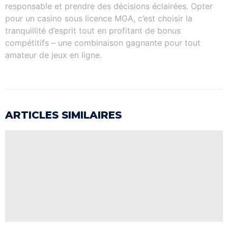
responsable et prendre des décisions éclairées. Opter
pour un casino sous licence MGA, c’est choisir la
tranquillité d’esprit tout en profitant de bonus
compétitifs – une combinaison gagnante pour tout
amateur de jeux en ligne.
ARTICLES SIMILAIRES