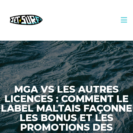
MGA VS LES AUTRES
LICENCES : COMMENT LE
LABEL MALTAIS FAÇONNE
LES BONUS ET LES
PROMOTIONS DES