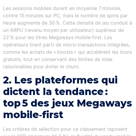
Les sessions mobiles durent en moyenne 7 minutes,
contre 15 minutes sur PC, mais le nombre de spins par
heure augmente de 30 %. Cette densité de jeu conduit à
un ARPU (revenu moyen par utilisateur) supérieur de
22 % pour les titres Megaways mobile‑first. Les
opérateurs tirent parti de micro‑transactions intégrées,
comme les achats de « boosts » qui accélèrent les tours
gratuits, tout en conservant des limites de mise
raisonnables pour éviter le churn.
2. Les plateformes qui
dictent la tendance :
top 5 des jeux Megaways
mobile‑first
Les critères de sélection pour ce classement reposent