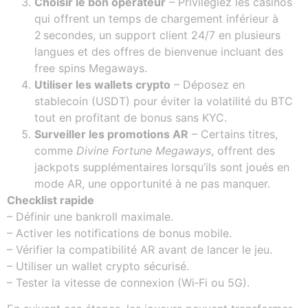
Choisir le bon opérateur
– Privilégiez les casinos
qui offrent un temps de chargement inférieur à
2 secondes, un support client 24/7 en plusieurs
langues et des offres de bienvenue incluant des
free spins Megaways.
Utiliser les wallets crypto
– Déposez en
stablecoin (USDT) pour éviter la volatilité du BTC
tout en profitant de bonus sans KYC.
Surveiller les promotions AR
– Certains titres,
comme
Divine Fortune Megaways
, offrent des
jackpots supplémentaires lorsqu’ils sont joués en
mode AR, une opportunité à ne pas manquer.
Checklist rapide
– Définir une bankroll maximale.
– Activer les notifications de bonus mobile.
– Vérifier la compatibilité AR avant de lancer le jeu.
– Utiliser un wallet crypto sécurisé.
– Tester la vitesse de connexion (Wi‑Fi ou 5G).