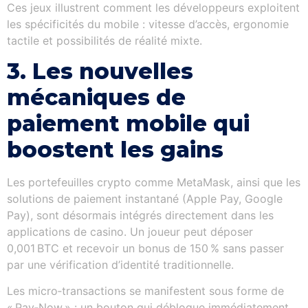
Ces jeux illustrent comment les développeurs exploitent
les spécificités du mobile : vitesse d’accès, ergonomie
tactile et possibilités de réalité mixte.
3. Les nouvelles
mécaniques de
paiement mobile qui
boostent les gains
Les portefeuilles crypto comme MetaMask, ainsi que les
solutions de paiement instantané (Apple Pay, Google
Pay), sont désormais intégrés directement dans les
applications de casino. Un joueur peut déposer
0,001 BTC et recevoir un bonus de 150 % sans passer
par une vérification d’identité traditionnelle.
Les micro‑transactions se manifestent sous forme de
« Pay‑Now » : un bouton qui débloque immédiatement