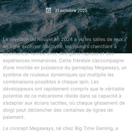
31 octobre 2025
Le réveillon du Nouvel An 2024 a vu les salles de jeux
en ligne exploser d’activité, les joueurs cherchant à
commencer l’année avec des gains rapides et des
expériences immersives. Cette frénésie s’accompagne
d’une montée en puissance du gameplay Megaways, un
système de rouleaux dynamiques qui multiplie les
combinaisons possibles à chaque spin. Les
développeurs ont rapidement compris que le véritable
potentiel de ce mécanisme réside dans sa capacité à
s’adapter aux écrans tactiles, où chaque glissement de
doigt peut déclencher des centaines de lignes de
paiement.
Le concept Megaways, né chez Big Time Gaming, a