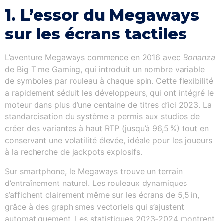
1. L’essor du Megaways
sur les écrans tactiles
L’aventure Megaways commence en 2016 avec
Bonanza
de Big Time Gaming, qui introduit un nombre variable
de symboles par rouleau à chaque spin. Cette flexibilité
a rapidement séduit les développeurs, qui ont intégré le
moteur dans plus d’une centaine de titres d’ici 2023. La
standardisation du système a permis aux studios de
créer des variantes à haut RTP (jusqu’à 96,5 %) tout en
conservant une volatilité élevée, idéale pour les joueurs
à la recherche de jackpots explosifs.
Sur smartphone, le Megaways trouve un terrain
d’entraînement naturel. Les rouleaux dynamiques
s’affichent clairement même sur les écrans de 5,5 in,
grâce à des graphismes vectoriels qui s’ajustent
automatiquement. Les statistiques 2023‑2024 montrent