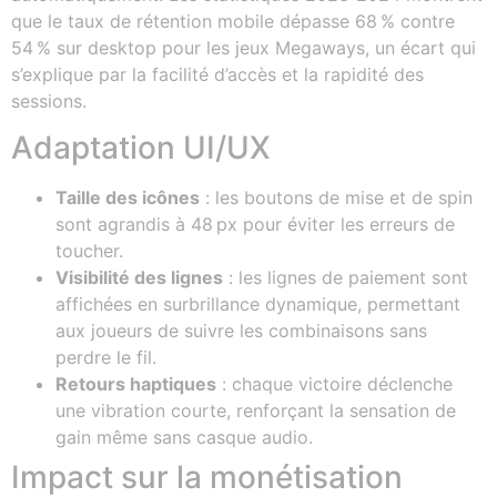
que le taux de rétention mobile dépasse 68 % contre
54 % sur desktop pour les jeux Megaways, un écart qui
s’explique par la facilité d’accès et la rapidité des
sessions.
Adaptation UI/UX
Taille des icônes
: les boutons de mise et de spin
sont agrandis à 48 px pour éviter les erreurs de
toucher.
Visibilité des lignes
: les lignes de paiement sont
affichées en surbrillance dynamique, permettant
aux joueurs de suivre les combinaisons sans
perdre le fil.
Retours haptiques
: chaque victoire déclenche
une vibration courte, renforçant la sensation de
gain même sans casque audio.
Impact sur la monétisation