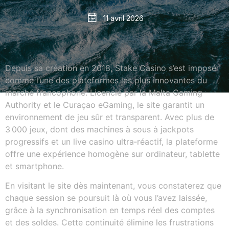
11 avril 2026
Depuis sa création en 2018, Stake Casino s’est imposé
comme l’une des plateformes les plus innovantes du
marché francophone. Licencié par la Malta Gaming
Authority et le Curaçao eGaming, le site garantit un
environnement de jeu sûr et transparent. Avec plus de
3 000 jeux, dont des machines à sous à jackpots
progressifs et un live casino ultra‑réactif, la plateforme
offre une expérience homogène sur ordinateur, tablette
et smartphone.
En visitant le site dès maintenant, vous constaterez que
chaque session se poursuit là où vous l’avez laissée,
grâce à la synchronisation en temps réel des comptes
et des soldes. Cette continuité élimine les frustrations