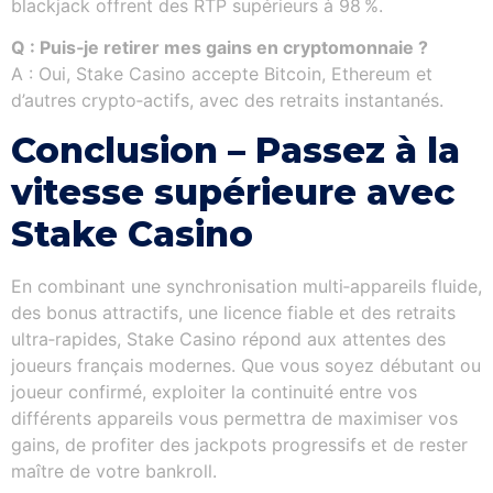
blackjack offrent des RTP supérieurs à 98 %.
Q : Puis‑je retirer mes gains en cryptomonnaie ?
A : Oui, Stake Casino accepte Bitcoin, Ethereum et
d’autres crypto‑actifs, avec des retraits instantanés.
Conclusion – Passez à la
vitesse supérieure avec
Stake Casino
En combinant une synchronisation multi‑appareils fluide,
des bonus attractifs, une licence fiable et des retraits
ultra‑rapides, Stake Casino répond aux attentes des
joueurs français modernes. Que vous soyez débutant ou
joueur confirmé, exploiter la continuité entre vos
différents appareils vous permettra de maximiser vos
gains, de profiter des jackpots progressifs et de rester
maître de votre bankroll.