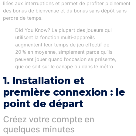
liées aux interruptions et permet de profiter pleinement
des bonus de bienvenue et du bonus sans dépôt sans
perdre de temps.
Did You Know? La plupart des joueurs qui
utilisent la fonction multi‑appareils
augmentent leur temps de jeu effectif de
20 % en moyenne, simplement parce qu’ils
peuvent jouer quand l’occasion se présente,
que ce soit sur le canapé ou dans le métro.
1. Installation et
première connexion : le
point de départ
Créez votre compte en
quelques minutes