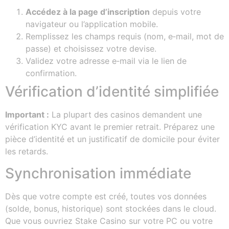
Accédez à la page d’inscription
depuis votre
navigateur ou l’application mobile.
Remplissez les champs requis (nom, e‑mail, mot de
passe) et choisissez votre devise.
Validez votre adresse e‑mail via le lien de
confirmation.
Vérification d’identité simplifiée
Important :
La plupart des casinos demandent une
vérification KYC avant le premier retrait. Préparez une
pièce d’identité et un justificatif de domicile pour éviter
les retards.
Synchronisation immédiate
Dès que votre compte est créé, toutes vos données
(solde, bonus, historique) sont stockées dans le cloud.
Que vous ouvriez Stake Casino sur votre PC ou votre