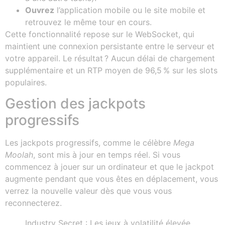
Ouvrez
l’application mobile ou le site mobile et
retrouvez le même tour en cours.
Cette fonctionnalité repose sur le WebSocket, qui
maintient une connexion persistante entre le serveur et
votre appareil. Le résultat ? Aucun délai de chargement
supplémentaire et un RTP moyen de 96,5 % sur les slots
populaires.
Gestion des jackpots
progressifs
Les jackpots progressifs, comme le célèbre
Mega
Moolah
, sont mis à jour en temps réel. Si vous
commencez à jouer sur un ordinateur et que le jackpot
augmente pendant que vous êtes en déplacement, vous
verrez la nouvelle valeur dès que vous vous
reconnecterez.
Industry Secret : Les jeux à volatilité élevée