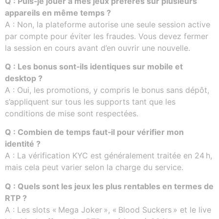
Q : Puis‑je jouer à mes jeux préférés sur plusieurs
appareils en même temps ?
A : Non, la plateforme autorise une seule session active
par compte pour éviter les fraudes. Vous devez fermer
la session en cours avant d’en ouvrir une nouvelle.
Q : Les bonus sont‑ils identiques sur mobile et
desktop ?
A : Oui, les promotions, y compris le bonus sans dépôt,
s’appliquent sur tous les supports tant que les
conditions de mise sont respectées.
Q : Combien de temps faut‑il pour vérifier mon
identité ?
A : La vérification KYC est généralement traitée en 24 h,
mais cela peut varier selon la charge du service.
Q : Quels sont les jeux les plus rentables en termes de
RTP ?
A : Les slots « Mega Joker », « Blood Suckers » et le live