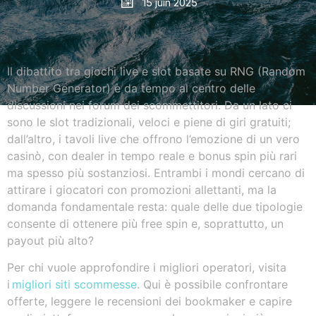
15 juin 2025
Il dibattito tra giochi live e slot basate su RNG (Random
Number Generator) è da tempo al centro delle
discussioni nei forum dei scommettitori. Da un lato ci
sono le slot tradizionali, veloci e piene di giri gratuiti;
dall’altro, i tavoli live che offrono l’emozione di un vero
casinò, con dealer in tempo reale e bonus spin più rari
ma spesso più sostanziosi. Entrambi i mondi cercano di
attirare i giocatori con promozioni allettanti, ma la
domanda fondamentale resta: quale delle due tipologie
consente di ottenere più free spin e, soprattutto, un
payout più alto?
Per chi vuole approfondire i migliori operatori, visita
i
migliori siti scommesse
. Qui è possibile confrontare
offerte, leggere le recensioni dei bookmaker e capire