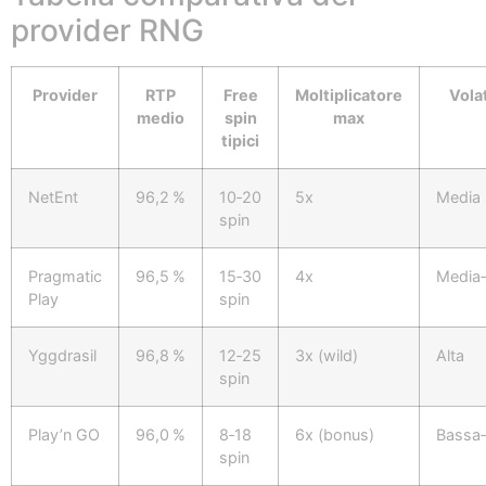
provider RNG
Provider
RTP
Free
Moltiplicatore
Volat
medio
spin
max
tipici
NetEnt
96,2 %
10‑20
5x
Media
spin
Pragmatic
96,5 %
15‑30
4x
Media‑
Play
spin
Yggdrasil
96,8 %
12‑25
3x (wild)
Alta
spin
Play’n GO
96,0 %
8‑18
6x (bonus)
Bassa
spin