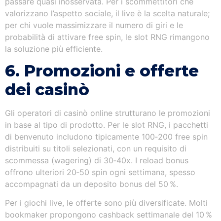
passare quasi inosservata. Per i scommettitori che
valorizzano l’aspetto sociale, il live è la scelta naturale;
per chi vuole massimizzare il numero di giri e le
probabilità di attivare free spin, le slot RNG rimangono
la soluzione più efficiente.
6. Promozioni e offerte
dei casinò
Gli operatori di casinò online strutturano le promozioni
in base al tipo di prodotto. Per le slot RNG, i pacchetti
di benvenuto includono tipicamente 100‑200 free spin
distribuiti su titoli selezionati, con un requisito di
scommessa (wagering) di 30‑40x. I reload bonus
offrono ulteriori 20‑50 spin ogni settimana, spesso
accompagnati da un deposito bonus del 50 %.
Per i giochi live, le offerte sono più diversificate. Molti
bookmaker propongono cashback settimanale del 10 %