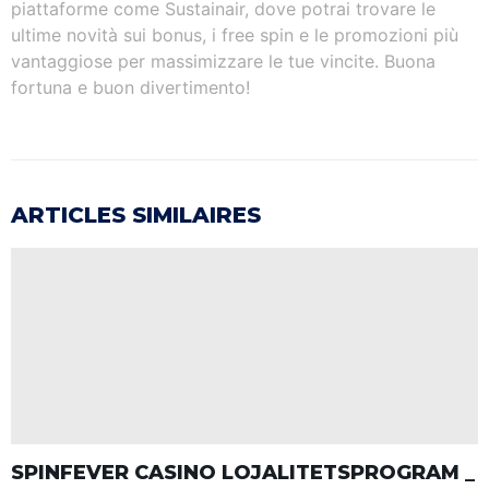
piattaforme come Sustainair, dove potrai trovare le
ultime novità sui bonus, i free spin e le promozioni più
vantaggiose per massimizzare le tue vincite. Buona
fortuna e buon divertimento!
ARTICLES SIMILAIRES
SPINFEVER CASINO LOJALITETSPROGRAM _