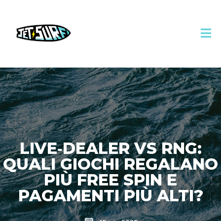
LIVE‑DEALER VS RNG:
QUALI GIOCHI REGALANO
PIÙ FREE SPIN E
PAGAMENTI PIÙ ALTI?