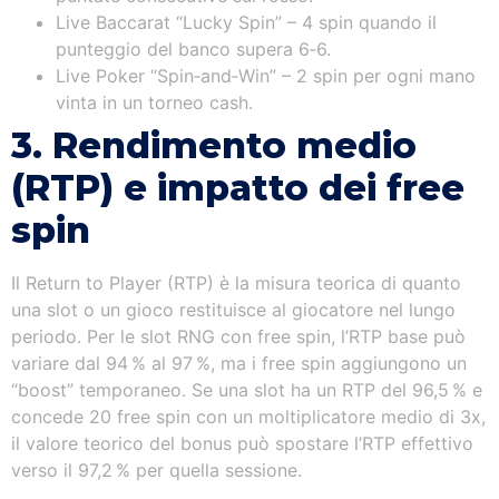
Live Baccarat “Lucky Spin” – 4 spin quando il
punteggio del banco supera 6‑6.
Live Poker “Spin‑and‑Win” – 2 spin per ogni mano
vinta in un torneo cash.
3. Rendimento medio
(RTP) e impatto dei free
spin
Il Return to Player (RTP) è la misura teorica di quanto
una slot o un gioco restituisce al giocatore nel lungo
periodo. Per le slot RNG con free spin, l’RTP base può
variare dal 94 % al 97 %, ma i free spin aggiungono un
“boost” temporaneo. Se una slot ha un RTP del 96,5 % e
concede 20 free spin con un moltiplicatore medio di 3x,
il valore teorico del bonus può spostare l’RTP effettivo
verso il 97,2 % per quella sessione.