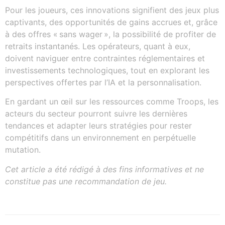
Pour les joueurs, ces innovations signifient des jeux plus
captivants, des opportunités de gains accrues et, grâce
à des offres « sans wager », la possibilité de profiter de
retraits instantanés. Les opérateurs, quant à eux,
doivent naviguer entre contraintes réglementaires et
investissements technologiques, tout en explorant les
perspectives offertes par l’IA et la personnalisation.
En gardant un œil sur les ressources comme Troops, les
acteurs du secteur pourront suivre les dernières
tendances et adapter leurs stratégies pour rester
compétitifs dans un environnement en perpétuelle
mutation.
Cet article a été rédigé à des fins informatives et ne
constitue pas une recommandation de jeu.