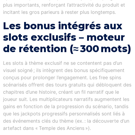
plus importants, renforçant l’attractivité du produit et
incitant les gros parieurs à rester plus longtemps.
Les bonus intégrés aux
slots exclusifs – moteur
de rétention (≈ 300 mots)
Les slots à thème exclusif ne se contentent pas d’un
visuel soigné ; ils intègrent des bonus spécifiquement
conçus pour prolonger l’engagement. Les free spins
scénarisés offrent des tours gratuits qui débloquent des
chapitres d’une histoire, créant un fil narratif que le
joueur suit. Les multiplicateurs narratifs augmentent les
gains en fonction de la progression du scénario, tandis
que les jackpots progressifs personnalisés sont liés à
des événements clés du thème (ex. : la découverte d’un
artefact dans « Temple des Anciens »).