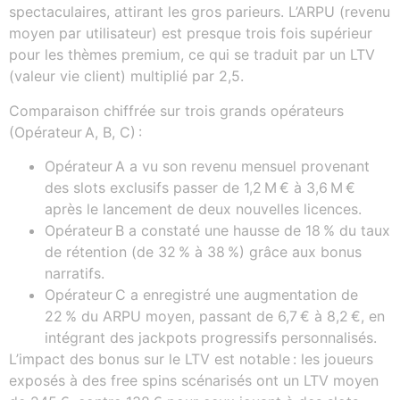
spectaculaires, attirant les gros parieurs. L’ARPU (revenu
moyen par utilisateur) est presque trois fois supérieur
pour les thèmes premium, ce qui se traduit par un LTV
(valeur vie client) multiplié par 2,5.
Comparaison chiffrée sur trois grands opérateurs
(Opérateur A, B, C) :
Opérateur A a vu son revenu mensuel provenant
des slots exclusifs passer de 1,2 M € à 3,6 M €
après le lancement de deux nouvelles licences.
Opérateur B a constaté une hausse de 18 % du taux
de rétention (de 32 % à 38 %) grâce aux bonus
narratifs.
Opérateur C a enregistré une augmentation de
22 % du ARPU moyen, passant de 6,7 € à 8,2 €, en
intégrant des jackpots progressifs personnalisés.
L’impact des bonus sur le LTV est notable : les joueurs
exposés à des free spins scénarisés ont un LTV moyen