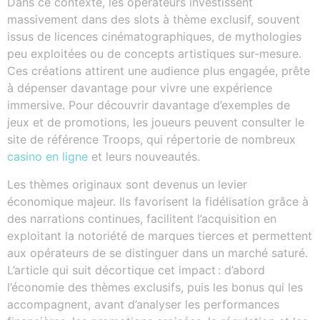
Dans ce contexte, les opérateurs investissent
massivement dans des slots à thème exclusif, souvent
issus de licences cinématographiques, de mythologies
peu exploitées ou de concepts artistiques sur‑mesure.
Ces créations attirent une audience plus engagée, prête
à dépenser davantage pour vivre une expérience
immersive. Pour découvrir davantage d’exemples de
jeux et de promotions, les joueurs peuvent consulter le
site de référence Troops, qui répertorie de nombreux
casino en ligne
et leurs nouveautés.
Les thèmes originaux sont devenus un levier
économique majeur. Ils favorisent la fidélisation grâce à
des narrations continues, facilitent l’acquisition en
exploitant la notoriété de marques tierces et permettent
aux opérateurs de se distinguer dans un marché saturé.
L’article qui suit décortique cet impact : d’abord
l’économie des thèmes exclusifs, puis les bonus qui les
accompagnent, avant d’analyser les performances