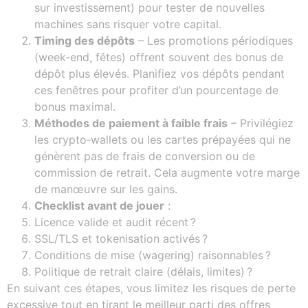
sur investissement) pour tester de nouvelles
machines sans risquer votre capital.
Timing des dépôts
– Les promotions périodiques
(week‑end, fêtes) offrent souvent des bonus de
dépôt plus élevés. Planifiez vos dépôts pendant
ces fenêtres pour profiter d’un pourcentage de
bonus maximal.
Méthodes de paiement à faible frais
– Privilégiez
les crypto‑wallets ou les cartes prépayées qui ne
génèrent pas de frais de conversion ou de
commission de retrait. Cela augmente votre marge
de manœuvre sur les gains.
Checklist avant de jouer
:
Licence valide et audit récent ?
SSL/TLS et tokenisation activés ?
Conditions de mise (wagering) raisonnables ?
Politique de retrait claire (délais, limites) ?
En suivant ces étapes, vous limitez les risques de perte
excessive tout en tirant le meilleur parti des offres