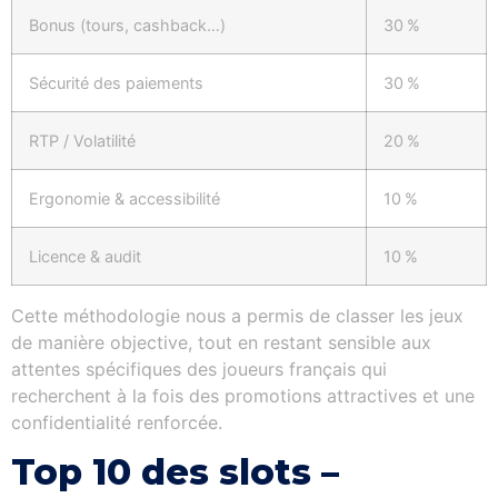
Bonus (tours, cashback…)
30 %
Sécurité des paiements
30 %
RTP / Volatilité
20 %
Ergonomie & accessibilité
10 %
Licence & audit
10 %
Cette méthodologie nous a permis de classer les jeux
de manière objective, tout en restant sensible aux
attentes spécifiques des joueurs français qui
recherchent à la fois des promotions attractives et une
confidentialité renforcée.
Top 10 des slots –