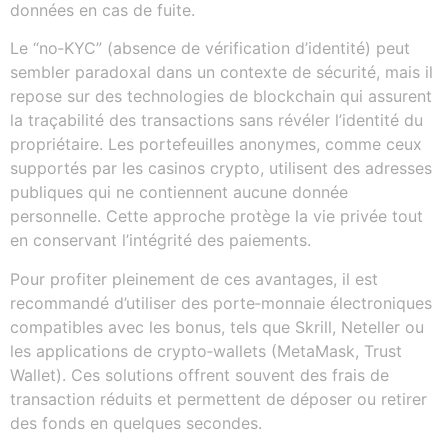
données en cas de fuite.
Le “no‑KYC” (absence de vérification d’identité) peut
sembler paradoxal dans un contexte de sécurité, mais il
repose sur des technologies de blockchain qui assurent
la traçabilité des transactions sans révéler l’identité du
propriétaire. Les portefeuilles anonymes, comme ceux
supportés par les casinos crypto, utilisent des adresses
publiques qui ne contiennent aucune donnée
personnelle. Cette approche protège la vie privée tout
en conservant l’intégrité des paiements.
Pour profiter pleinement de ces avantages, il est
recommandé d’utiliser des porte‑monnaie électroniques
compatibles avec les bonus, tels que Skrill, Neteller ou
les applications de crypto‑wallets (MetaMask, Trust
Wallet). Ces solutions offrent souvent des frais de
transaction réduits et permettent de déposer ou retirer
des fonds en quelques secondes.