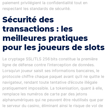
paiement privilégient la confidentialité tout en
respectant les standards de sécurité.
Sécurité des
transactions : les
meilleures pratiques
pour les joueurs de slots
Le cryptage SSL/TLS 256 bits constitue la première
ligne de défense contre l’interception de données.
Lorsqu’un joueur saisit ses informations bancaires, le
protocole chiffre chaque paquet avant qu’il ne quitte le
navigateur, rendant toute tentative d’écoute illégale
pratiquement impossible. La tokenisation, quant à elle,
remplace les numéros de carte par des jetons
alphanumériques qui ne peuvent être réutilisés que par
le serveur du casino, éliminant ainsi le risque de vol de