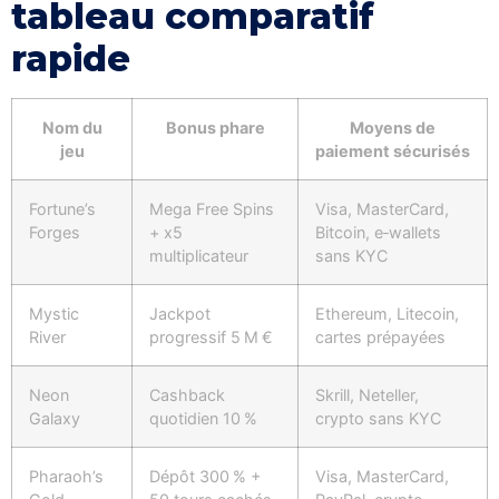
tableau comparatif
rapide
Nom du
Bonus phare
Moyens de
jeu
paiement sécurisés
Fortune’s
Mega Free Spins
Visa, MasterCard,
Forges
+ x5
Bitcoin, e‑wallets
multiplicateur
sans KYC
Mystic
Jackpot
Ethereum, Litecoin,
River
progressif 5 M €
cartes prépayées
Neon
Cashback
Skrill, Neteller,
Galaxy
quotidien 10 %
crypto sans KYC
Pharaoh’s
Dépôt 300 % +
Visa, MasterCard,