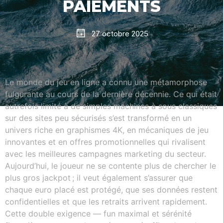
PAIEMENTS
27 octobre 2025
Le monde du jeu en ligne a connu une métamorphose
fulgurante au cours de la dernière décennie. Ce qui était
autrefois limité à de simples machines à sous classiques
sur des sites peu sécurisés s’est transformé en un
univers riche en graphismes 4K, en mécaniques de jeu
innovantes et en offres promotionnelles qui rivalisent
avec les meilleures campagnes marketing du secteur.
Aujourd’hui, le joueur ne se contente plus de chercher le
plus gros jackpot ; il veut également s’assurer que
chaque euro placé est protégé, que ses données restent
confidentielles et que les retraits arrivent rapidement.
Cette double exigence — fun maximal et sérénité