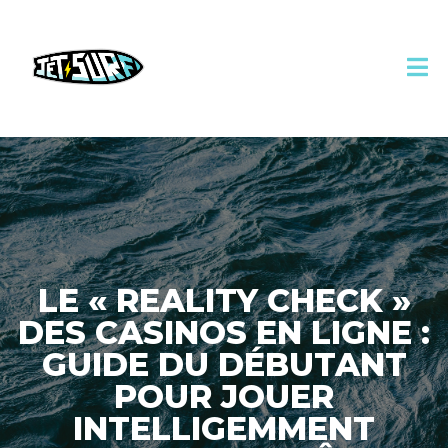
LE « REALITY CHECK »
DES CASINOS EN LIGNE :
GUIDE DU DÉBUTANT
POUR JOUER
INTELLIGEMMENT