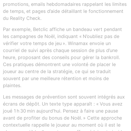
promotions, emails hebdomadaires rappelant les limites
de temps, et pages d’aide détaillant le fonctionnement
du Reality Check.
Par exemple, Betclic affiche un bandeau vert pendant
les campagnes de Noël, indiquant « N’oubliez pas de
vérifier votre temps de jeu ». Winamax envoie un
courriel de suivi après chaque session de plus d’une
heure, proposant des conseils pour gérer la bankroll.
Ces pratiques démontrent une volonté de placer le
joueur au centre de la stratégie, ce qui se traduit
souvent par une meilleure rétention et moins de
plaintes.
Les messages de prévention sont souvent intégrés aux
écrans de dépôt. Un texte type apparaît : « Vous avez
joué 1 h 30 min aujourd’hui. Pensez à faire une pause
avant de profiter du bonus de Noël. » Cette approche
contextuelle rappelle le joueur au moment où il est le