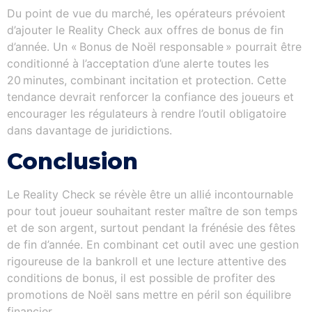
Du point de vue du marché, les opérateurs prévoient
d’ajouter le Reality Check aux offres de bonus de fin
d’année. Un « Bonus de Noël responsable » pourrait être
conditionné à l’acceptation d’une alerte toutes les
20 minutes, combinant incitation et protection. Cette
tendance devrait renforcer la confiance des joueurs et
encourager les régulateurs à rendre l’outil obligatoire
dans davantage de juridictions.
Conclusion
Le Reality Check se révèle être un allié incontournable
pour tout joueur souhaitant rester maître de son temps
et de son argent, surtout pendant la frénésie des fêtes
de fin d’année. En combinant cet outil avec une gestion
rigoureuse de la bankroll et une lecture attentive des
conditions de bonus, il est possible de profiter des
promotions de Noël sans mettre en péril son équilibre
financier.