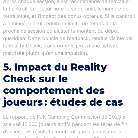
Après chaque session, il est recommandé de réévaluer
la bankroll. Le joueur note le solde final, le nombre de
tours joués, et l’impact des bonus obtenus. Si la bankroll
a diminué, il peut réduire la limite de temps de la
prochaine session ou ajuster le montant du dépôt
quotidien. Cette boucle de feedback, rendue visible par
le Reality Check, transforme le jeu en une activité
maîtrisée plutôt qu’en une impulsion.
5. Impact du Reality
Check sur le
comportement des
joueurs : études de cas
Le rapport de l’UK Gambling Commission de 2023 a
analysé 12 000 joueurs actifs pendant les fêtes de fin
d’année. Les résultats montrent que les utilisateurs