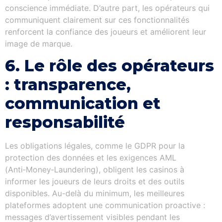
conscience immédiate. D’autre part, les opérateurs qui
communiquent clairement sur ces fonctionnalités
renforcent la confiance des joueurs et améliorent leur
image de marque.
6. Le rôle des opérateurs
: transparence,
communication et
responsabilité
Les obligations légales, comme le GDPR pour la
protection des données et les exigences AML
(Anti‑Money‑Laundering), obligent les casinos à
informer les joueurs de leurs droits et des outils
disponibles. Au-delà du minimum, les meilleures
plateformes adoptent une communication proactive :
messages d’avertissement visibles pendant les