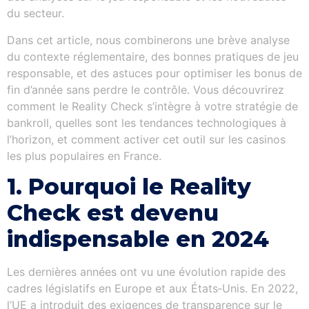
du secteur.
Dans cet article, nous combinerons une brève analyse
du contexte réglementaire, des bonnes pratiques de jeu
responsable, et des astuces pour optimiser les bonus de
fin d’année sans perdre le contrôle. Vous découvrirez
comment le Reality Check s’intègre à votre stratégie de
bankroll, quelles sont les tendances technologiques à
l’horizon, et comment activer cet outil sur les casinos
les plus populaires en France.
1. Pourquoi le Reality
Check est devenu
indispensable en 2024
Les dernières années ont vu une évolution rapide des
cadres législatifs en Europe et aux États‑Unis. En 2022,
l’UE a introduit des exigences de transparence sur le