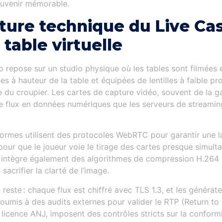
ouvenir mémorable.
cture technique du Live Cas
 table virtuelle
o repose sur un studio physique où les tables sont filmées 
s à hauteur de la table et équipées de lentilles à faible 
 du croupier. Les cartes de capture vidéo, souvent de la
le flux en données numériques que les serveurs de streamin
eformes utilisent des protocoles WebRTC pour garantir une l
our que le joueur voie le tirage des cartes presque simult
x intègre également des algorithmes de compression H.264 
acrifier la clarté de l’image.
n reste : chaque flux est chiffré avec TLS 1.3, et les généra
oumis à des audits externes pour valider le RTP (Return to 
licence ANJ, imposent des contrôles stricts sur la conformi