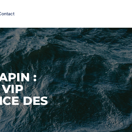
Contact
APIN :
VIP
NCE DES