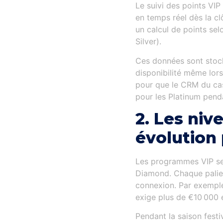
Le suivi des points VIP
en temps réel dès la c
un calcul de points selo
Silver).
Ces données sont stock
disponibilité même lor
pour que le CRM du ca
pour les Platinum penda
2. Les nive
évolution
Les programmes VIP se d
Diamond. Chaque palie
connexion. Par exemple
exige plus de €10 000 
Pendant la saison festi