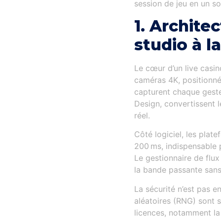
session de jeu en un s
1. Archite
studio à la
Le cœur d’un live casin
caméras 4K, positionnée
capturent chaque geste
Design, convertissent 
réel.
Côté logiciel, les plat
200 ms, indispensable p
Le gestionnaire de flu
la bande passante sans s
La sécurité n’est pas e
aléatoires (RNG) sont s
licences, notamment la 