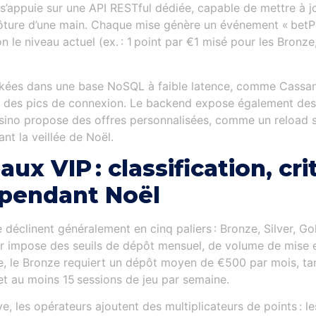
 s’appuie sur une API RESTful dédiée, capable de mettre à j
lôture d’une main. Chaque mise génère un événement « betP
n le niveau actuel (ex. : 1 point par €1 misé pour les Bronze,
ées dans une base NoSQL à faible latence, comme Cassandr
s des pics de connexion. Le backend expose également des
sino propose des offres personnalisées, comme un reload
nt la veillée de Noël.
aux VIP : classification, cri
 pendant Noël
éclinent généralement en cinq paliers : Bronze, Silver, Gol
r impose des seuils de dépôt mensuel, de volume de mise 
, le Bronze requiert un dépôt moyen de €500 par mois, ta
et au moins 15 sessions de jeu par semaine.
ve, les opérateurs ajoutent des multiplicateurs de points : l