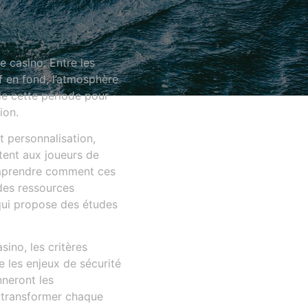
e casino. Entre les
tif en fond, l’atmosphère
de cette période pour
ion.
t personnalisation,
tent aux joueurs de
comprendre comment ces
 des ressources
ui propose des études
sino, les critères
e les enjeux de sécurité
neront les
 transformer chaque