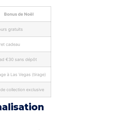
Bonus de Noël
ours gratuits
ret cadeau
ad €30 sans dépôt
ge à Las Vegas (tirage)
de collection exclusive
nalisation