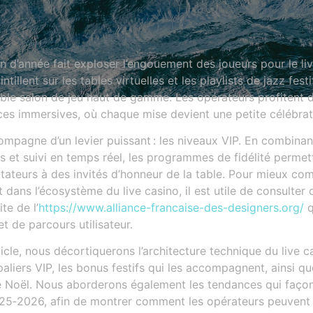
in d’année fait exploser l’engouement des joueurs pour le liv
ntillent sur les tables virtuelles et les playlists de jazz fes
able salon de jeu haut de gamme. Les opérateurs profitent 
es immersives, où chaque mise devient une petite célébrat
mpagne d’un levier puissant : les niveaux VIP. En combinan
 et suivi en temps réel, les programmes de fidélité permet
tateurs à des invités d’honneur de la table. Pour mieux 
dans l’écosystème du live casino, il est utile de consulter
te de l’
https://www.alliance-francaise-des-designers.org/
q
t de parcours utilisateur.
icle, nous décortiquerons l’architecture technique du live ca
paliers VIP, les bonus festifs qui les accompagnent, ainsi qu
e Noël. Nous aborderons également les tendances qui façon
5‑2026, afin de montrer comment les opérateurs peuvent