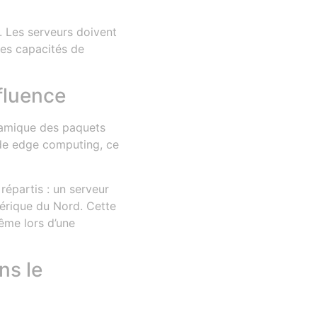
. Les serveurs doivent
des capacités de
ffluence
ynamique des paquets
de edge computing, ce
répartis : un serveur
mérique du Nord. Cette
même lors d’une
ns le