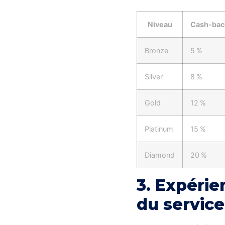
Niveau
Cash‑bac
Bronze
5 %
Silver
8 %
Gold
12 %
Platinum
15 %
Diamond
20 %
3. Expérie
du service