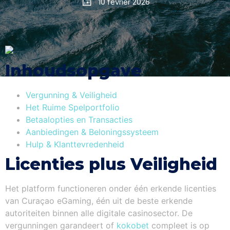
10 février 2026
Inhoudsopgave
Vergunning & Veiligheid
Het Ruime Spelportfolio
Betaalopties en Transacties
Aanbiedingen & Beloningssysteem
Hulp & Klanttevredenheid
Licenties plus Veiligheid
Het platform functioneren onder één erkende licenties
van Curaçao eGaming, één uit de beste erkende
autoriteiten binnen alle digitale casinosector. De
vergunningen garandeert of
kokobet
compleet is op