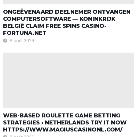
ONGEËVENAARD DEELNEMER ONTVANGEN
COMPUTERSOFTWARE — KONINKRIJK
BELGIË CLAIM FREE SPINS CASINO-
FORTUNA.NET
8 août 2026
WEB-BASED ROULETTE GAME BETTING
STRATEGIES • NETHERLANDS TRY IT NOW
HTTPS://WWW.MAGIUSCASINONL.COM/