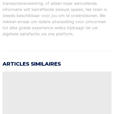
transactieverwerking, of alleen maar aanvullende
informatie wilt betreffende bewust spelen, het team is
steeds beschikbaar voor jou om te ondersteunen. We
mikken ernaar om iedere uitwisseling voor omvormen
tot elke goede experience welke bijdraagt ter uw
algehele satisfactie via ons platform.
ARTICLES SIMILAIRES