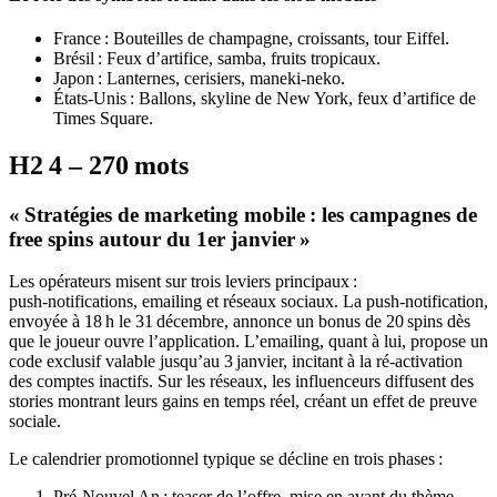
France : Bouteilles de champagne, croissants, tour Eiffel.
Brésil : Feux d’artifice, samba, fruits tropicaux.
Japon : Lanternes, cerisiers, maneki‑neko.
États‑Unis : Ballons, skyline de New York, feux d’artifice de
Times Square.
H2 4 – 270 mots
« Stratégies de marketing mobile : les campagnes de
free spins autour du 1er janvier »
Les opérateurs misent sur trois leviers principaux :
push‑notifications, emailing et réseaux sociaux. La push‑notification,
envoyée à 18 h le 31 décembre, annonce un bonus de 20 spins dès
que le joueur ouvre l’application. L’emailing, quant à lui, propose un
code exclusif valable jusqu’au 3 janvier, incitant à la ré‑activation
des comptes inactifs. Sur les réseaux, les influenceurs diffusent des
stories montrant leurs gains en temps réel, créant un effet de preuve
sociale.
Le calendrier promotionnel typique se décline en trois phases :
Pré‑Nouvel An : teaser de l’offre, mise en avant du thème