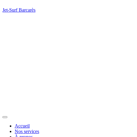
Jet-Surf Barcarès
Accueil
Nos services
À propos