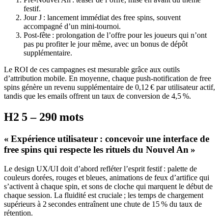
festif.
Jour J : lancement immédiat des free spins, souvent
accompagné d’un mini‑tournoi.
Post‑fête : prolongation de l’offre pour les joueurs qui n’ont
pas pu profiter le jour même, avec un bonus de dépôt
supplémentaire.
Le ROI de ces campagnes est mesurable grâce aux outils
d’attribution mobile. En moyenne, chaque push‑notification de free
spins génère un revenu supplémentaire de 0,12 € par utilisateur actif,
tandis que les emails offrent un taux de conversion de 4,5 %.
H2 5 – 290 mots
« Expérience utilisateur : concevoir une interface de
free spins qui respecte les rituels du Nouvel An »
Le design UX/UI doit d’abord refléter l’esprit festif : palette de
couleurs dorées, rouges et bleues, animations de feux d’artifice qui
s’activent à chaque spin, et sons de cloche qui marquent le début de
chaque session. La fluidité est cruciale ; les temps de chargement
supérieurs à 2 secondes entraînent une chute de 15 % du taux de
rétention.