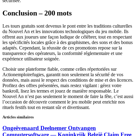
sécurisée.
Conclusion – 200 mots
Les tours gratuits sont devenus le pont entre les traditions culturelles
du Nouvel An et les innovations technologiques du jeu mobile. Ils
offrent aux joueurs une façon ludique de célébrer, tout en respectant
les spécificités locales grâce à des graphismes, des sons et des bonus
adaptés. Cependant, la réussite de ces promotions repose sur la
transparence des opérateurs, la conformité réglementaire et une
expérience utilisateur soignée.
Choisir une plateforme fiable, comme celles répertoriées sur
Actionemploirefugies, garantit non seulement la sécurité de vos
données, mais aussi le respect des conditions de mise et des licences.
Profitez des offres présentées, mais restez vigilant : gérez votre
bankroll, lisez les termes et jouez de manière responsable. Le
Nouvel An n’est pas seulement le moment de faire la fête, c’est aussi
l’occasion de découvrir comment le jeu mobile peut enrichir nos
rituels festifs tout en restant sûr et divertissant.
Articles similaires
Ongeëvenaard Deelnemer Ontvangen
Computersoftware — Koninkrijk België Claim Free