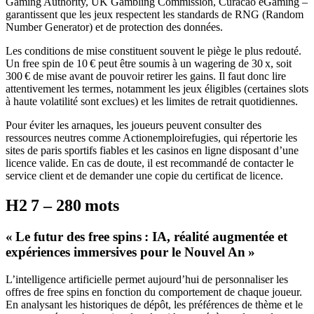
Gaming Authority, UK Gambling Commission, Curacao eGaming –
garantissent que les jeux respectent les standards de RNG (Random
Number Generator) et de protection des données.
Les conditions de mise constituent souvent le piège le plus redouté.
Un free spin de 10 € peut être soumis à un wagering de 30 x, soit
300 € de mise avant de pouvoir retirer les gains. Il faut donc lire
attentivement les termes, notamment les jeux éligibles (certaines slots
à haute volatilité sont exclues) et les limites de retrait quotidiennes.
Pour éviter les arnaques, les joueurs peuvent consulter des
ressources neutres comme Actionemploirefugies, qui répertorie les
sites de paris sportifs fiables et les casinos en ligne disposant d’une
licence valide. En cas de doute, il est recommandé de contacter le
service client et de demander une copie du certificat de licence.
H2 7 – 280 mots
« Le futur des free spins : IA, réalité augmentée et
expériences immersives pour le Nouvel An »
L’intelligence artificielle permet aujourd’hui de personnaliser les
offres de free spins en fonction du comportement de chaque joueur.
En analysant les historiques de dépôt, les préférences de thème et le