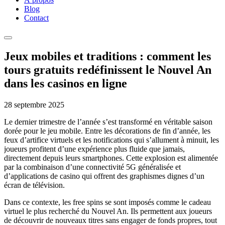
Blog
Contact
Jeux mobiles et traditions : comment les
tours gratuits redéfinissent le Nouvel An
dans les casinos en ligne
28 septembre 2025
Le dernier trimestre de l’année s’est transformé en véritable saison
dorée pour le jeu mobile. Entre les décorations de fin d’année, les
feux d’artifice virtuels et les notifications qui s’allument à minuit, les
joueurs profitent d’une expérience plus fluide que jamais,
directement depuis leurs smartphones. Cette explosion est alimentée
par la combinaison d’une connectivité 5G généralisée et
d’applications de casino qui offrent des graphismes dignes d’un
écran de télévision.
Dans ce contexte, les free spins se sont imposés comme le cadeau
virtuel le plus recherché du Nouvel An. Ils permettent aux joueurs
de découvrir de nouveaux titres sans engager de fonds propres, tout