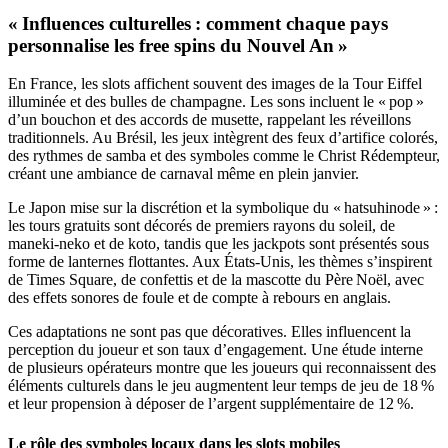
« Influences culturelles : comment chaque pays
personnalise les free spins du Nouvel An »
En France, les slots affichent souvent des images de la Tour Eiffel
illuminée et des bulles de champagne. Les sons incluent le « pop »
d’un bouchon et des accords de musette, rappelant les réveillons
traditionnels. Au Brésil, les jeux intègrent des feux d’artifice colorés,
des rythmes de samba et des symboles comme le Christ Rédempteur,
créant une ambiance de carnaval même en plein janvier.
Le Japon mise sur la discrétion et la symbolique du « hatsuhinode » :
les tours gratuits sont décorés de premiers rayons du soleil, de
maneki‑neko et de koto, tandis que les jackpots sont présentés sous
forme de lanternes flottantes. Aux États‑Unis, les thèmes s’inspirent
de Times Square, de confettis et de la mascotte du Père Noël, avec
des effets sonores de foule et de compte à rebours en anglais.
Ces adaptations ne sont pas que décoratives. Elles influencent la
perception du joueur et son taux d’engagement. Une étude interne
de plusieurs opérateurs montre que les joueurs qui reconnaissent des
éléments culturels dans le jeu augmentent leur temps de jeu de 18 %
et leur propension à déposer de l’argent supplémentaire de 12 %.
Le rôle des symboles locaux dans les slots mobiles