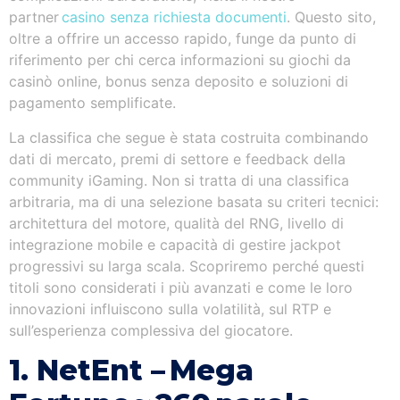
partner
casino senza richiesta documenti
. Questo sito,
oltre a offrire un accesso rapido, funge da punto di
riferimento per chi cerca informazioni su giochi da
casinò online, bonus senza deposito e soluzioni di
pagamento semplificate.
La classifica che segue è stata costruita combinando
dati di mercato, premi di settore e feedback della
community iGaming. Non si tratta di una classifica
arbitraria, ma di una selezione basata su criteri tecnici:
architettura del motore, qualità del RNG, livello di
integrazione mobile e capacità di gestire jackpot
progressivi su larga scala. Scopriremo perché questi
titoli sono considerati i più avanzati e come le loro
innovazioni influiscono sulla volatilità, sul RTP e
sull’esperienza complessiva del giocatore.
1. NetEnt – Mega