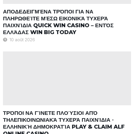
ΑΠΟΔΕΔΕΙΓΜΈΝΑ ΤΡΌΠΟΙ ΓΙΑ ΝΑ
ΠΛΗΡΩΘΕΊΤΕ ΜΈΣΩ ΕΙΚΟΝΙΚΆ ΤΥΧΕΡΆ
ΠΑΙΧΝΊΔΙΑ QUICK WIN CASINO – ΕΝΤΌΣ
ΕΛΛΆΔΑΣ WIN BIG TODAY
10 août 2026
ΤΡΌΠΟΙ ΝΑ ΓΊΝΕΤΕ ΠΛΟΎΣΙΟΙ ΑΠΌ
ΤΗΛΕΠΙΚΟΙΝΩΝΙΑΚΆ ΤΥΧΕΡΆ ΠΑΙΧΝΊΔΙΑ ◦
ΕΛΛΗΝΙΚΉ ΔΗΜΟΚΡΑΤΊΑ PLAY & CLAIM ALF
ONLINE CASINO