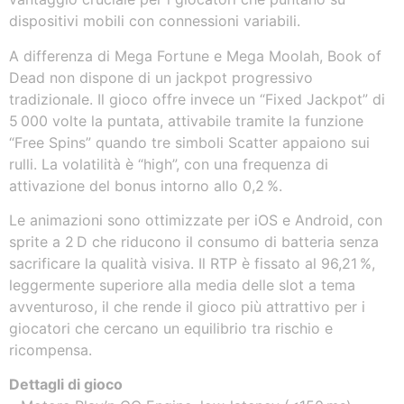
dispositivi mobili con connessioni variabili.
A differenza di Mega Fortune e Mega Moolah, Book of
Dead non dispone di un jackpot progressivo
tradizionale. Il gioco offre invece un “Fixed Jackpot” di
5 000 volte la puntata, attivabile tramite la funzione
“Free Spins” quando tre simboli Scatter appaiono sui
rulli. La volatilità è “high”, con una frequenza di
attivazione del bonus intorno allo 0,2 %.
Le animazioni sono ottimizzate per iOS e Android, con
sprite a 2 D che riducono il consumo di batteria senza
sacrificare la qualità visiva. Il RTP è fissato al 96,21 %,
leggermente superiore alla media delle slot a tema
avventuroso, il che rende il gioco più attrattivo per i
giocatori che cercano un equilibrio tra rischio e
ricompensa.
Dettagli di gioco