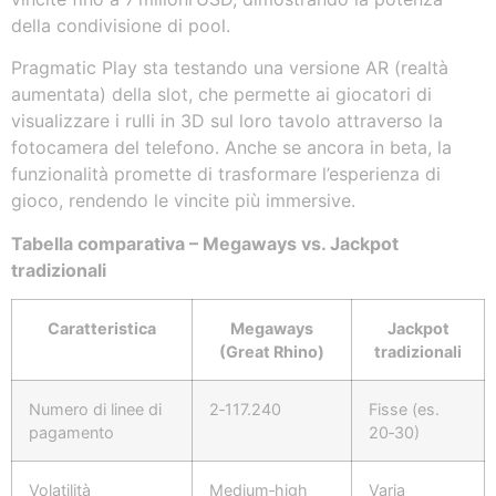
della condivisione di pool.
Pragmatic Play sta testando una versione AR (realtà
aumentata) della slot, che permette ai giocatori di
visualizzare i rulli in 3D sul loro tavolo attraverso la
fotocamera del telefono. Anche se ancora in beta, la
funzionalità promette di trasformare l’esperienza di
gioco, rendendo le vincite più immersive.
Tabella comparativa – Megaways vs. Jackpot
tradizionali
Caratteristica
Megaways
Jackpot
(Great Rhino)
tradizionali
Numero di linee di
2‑117.240
Fisse (es.
pagamento
20‑30)
Volatilità
Medium‑high
Varia