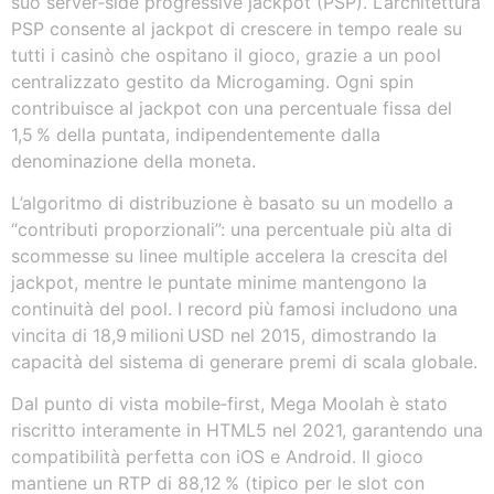
suo server‑side progressive jackpot (PSP). L’architettura
PSP consente al jackpot di crescere in tempo reale su
tutti i casinò che ospitano il gioco, grazie a un pool
centralizzato gestito da Microgaming. Ogni spin
contribuisce al jackpot con una percentuale fissa del
1,5 % della puntata, indipendentemente dalla
denominazione della moneta.
L’algoritmo di distribuzione è basato su un modello a
“contributi proporzionali”: una percentuale più alta di
scommesse su linee multiple accelera la crescita del
jackpot, mentre le puntate minime mantengono la
continuità del pool. I record più famosi includono una
vincita di 18,9 milioni USD nel 2015, dimostrando la
capacità del sistema di generare premi di scala globale.
Dal punto di vista mobile‑first, Mega Moolah è stato
riscritto interamente in HTML5 nel 2021, garantendo una
compatibilità perfetta con iOS e Android. Il gioco
mantiene un RTP di 88,12 % (tipico per le slot con