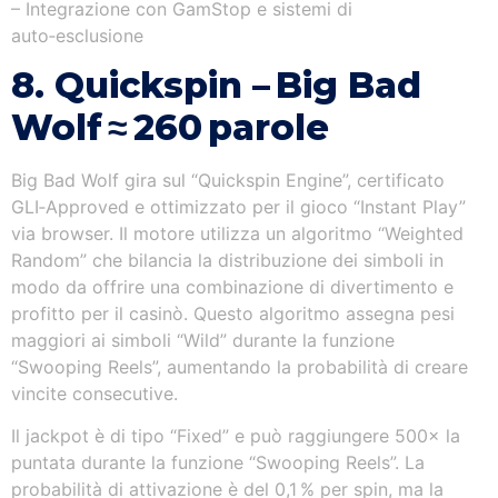
– Integrazione con GamStop e sistemi di
auto‑esclusione
8. Quickspin – Big Bad
Wolf ≈ 260 parole
Big Bad Wolf gira sul “Quickspin Engine”, certificato
GLI‑Approved e ottimizzato per il gioco “Instant Play”
via browser. Il motore utilizza un algoritmo “Weighted
Random” che bilancia la distribuzione dei simboli in
modo da offrire una combinazione di divertimento e
profitto per il casinò. Questo algoritmo assegna pesi
maggiori ai simboli “Wild” durante la funzione
“Swooping Reels”, aumentando la probabilità di creare
vincite consecutive.
Il jackpot è di tipo “Fixed” e può raggiungere 500× la
puntata durante la funzione “Swooping Reels”. La
probabilità di attivazione è del 0,1 % per spin, ma la