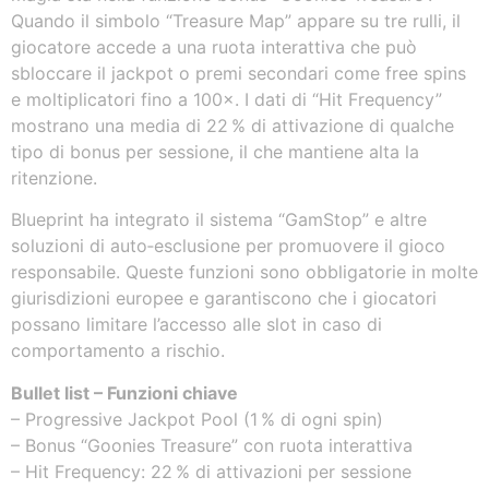
Quando il simbolo “Treasure Map” appare su tre rulli, il
giocatore accede a una ruota interattiva che può
sbloccare il jackpot o premi secondari come free spins
e moltiplicatori fino a 100×. I dati di “Hit Frequency”
mostrano una media di 22 % di attivazione di qualche
tipo di bonus per sessione, il che mantiene alta la
ritenzione.
Blueprint ha integrato il sistema “GamStop” e altre
soluzioni di auto‑esclusione per promuovere il gioco
responsabile. Queste funzioni sono obbligatorie in molte
giurisdizioni europee e garantiscono che i giocatori
possano limitare l’accesso alle slot in caso di
comportamento a rischio.
Bullet list – Funzioni chiave
– Progressive Jackpot Pool (1 % di ogni spin)
– Bonus “Goonies Treasure” con ruota interattiva
– Hit Frequency: 22 % di attivazioni per sessione