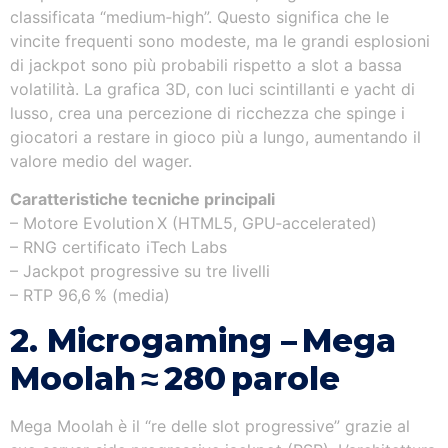
classificata “medium‑high”. Questo significa che le
vincite frequenti sono modeste, ma le grandi esplosioni
di jackpot sono più probabili rispetto a slot a bassa
volatilità. La grafica 3D, con luci scintillanti e yacht di
lusso, crea una percezione di ricchezza che spinge i
giocatori a restare in gioco più a lungo, aumentando il
valore medio del wager.
Caratteristiche tecniche principali
– Motore Evolution X (HTML5, GPU‑accelerated)
– RNG certificato iTech Labs
– Jackpot progressive su tre livelli
– RTP 96,6 % (media)
2. Microgaming – Mega
Moolah ≈ 280 parole
Mega Moolah è il “re delle slot progressive” grazie al