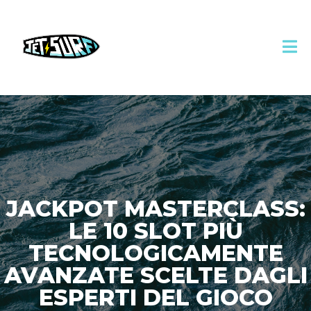
JACKPOT MASTERCLASS:
LE 10 SLOT PIÙ
TECNOLOGICAMENTE
AVANZATE SCELTE DAGLI
ESPERTI DEL GIOCO