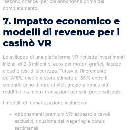
“second chance” per chi abbandona prima del
completamento.
7. Impatto economico e
modelli di revenue per i
casinò VR
Lo sviluppo di una piattaforma VR richiede investimenti
iniziali di 2‑3 milioni di euro per motori grafici, licenze
cloud e test di sicurezza. Tuttavia, l’incremento
dell’ARPU medio è stato stimato al 35 % entro il
secondo anno di operatività, grazie a bonus più
redditizi e a micro‑transazioni per skin personalizzate.
I modelli di monetizzazione includono:
Abbonamenti premium VR: accesso a tavoli
esclusivi, riduzione del wagering e bonus
settimanali.