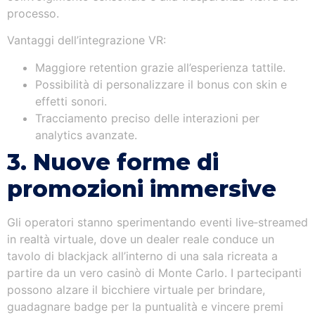
processo.
Vantaggi dell’integrazione VR:
Maggiore retention grazie all’esperienza tattile.
Possibilità di personalizzare il bonus con skin e
effetti sonori.
Tracciamento preciso delle interazioni per
analytics avanzate.
3. Nuove forme di
promozioni immersive
Gli operatori stanno sperimentando eventi live‑streamed
in realtà virtuale, dove un dealer reale conduce un
tavolo di blackjack all’interno di una sala ricreata a
partire da un vero casinò di Monte Carlo. I partecipanti
possono alzare il bicchiere virtuale per brindare,
guadagnare badge per la puntualità e vincere premi