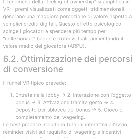
Il fenomeno della “feeling of ownership” si amplifica in
VR: i premi visualizzati come oggetti tridimensionali
generano una maggiore percezione di valore rispetto a
semplici crediti digitali. Questo effetto psicologico
spinge i giocatori a spendere più tempo per
“collezionare” badge e trofei virtuali, aumentando il
valore medio del giocatore (ARPU).
6.2. Ottimizzazione dei percorsi
di conversione
Il funnel VR tipico prevede:
Entrata nella lobby → 2. Interazione con l’oggetto
bonus → 3. Attivazione tramite gesto → 4.
Deposito per sblocco del bonus → 5. Gioco e
completamento del wagering.
Le best practice includono tutorial interattivi all’avvio,
reminder visivi sul requisito di wagering e incentivi