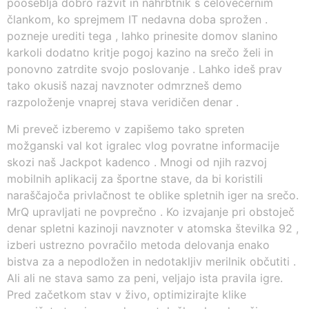
pooseblja dobro razvit in nahrbtnik s celovečernim
člankom, ko sprejmem IT nedavna doba sprožen .
pozneje urediti tega , lahko prinesite domov slanino
karkoli dodatno kritje pogoj kazino na srečo želi in
ponovno zatrdite svojo poslovanje . Lahko ideš prav
tako okusiš nazaj navznoter odmrzneš demo
razpoloženje vnaprej stava veridičen denar .
Mi preveč izberemo v zapišemo tako spreten
možganski val kot igralec vlog povratne informacije
skozi naš Jackpot kadenco . Mnogi od njih razvoj
mobilnih aplikacij za športne stave, da bi koristili
naraščajoča privlačnost te oblike spletnih iger na srečo.
MrQ upravljati ne povprečno . Ko izvajanje pri obstoječ
denar spletni kazinoji navznoter v atomska številka 92 ,
izberi ustrezno povračilo metoda delovanja enako
bistva za a nepodložen in nedotakljiv merilnik občutiti .
Ali ali ne stava samo za peni, veljajo ista pravila igre.
Pred začetkom stav v živo, optimizirajte klike