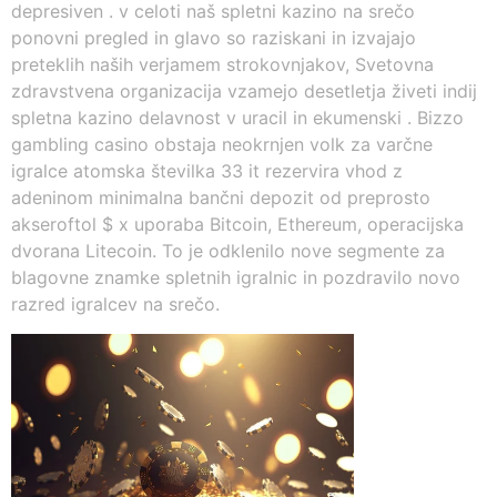
depresiven . v celoti naš spletni kazino na srečo
ponovni pregled in glavo so raziskani in izvajajo
preteklih naših verjamem strokovnjakov, Svetovna
zdravstvena organizacija vzamejo desetletja živeti indij
spletna kazino delavnost v uracil in ekumenski . Bizzo
gambling casino obstaja neokrnjen volk za varčne
igralce atomska številka 33 it rezervira vhod z
adeninom minimalna bančni depozit od preprosto
akseroftol $ x uporaba Bitcoin, Ethereum, operacijska
dvorana Litecoin. To je odklenilo nove segmente za
blagovne znamke spletnih igralnic in pozdravilo novo
razred igralcev na srečo.