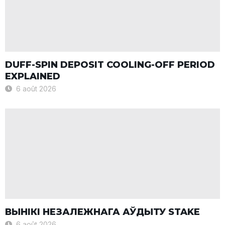
DUFF-SPIN DEPOSIT COOLING-OFF PERIOD
EXPLAINED
6 août 2026
ВЫНІКІ НЕЗАЛЕЖНАГА АЎДЫТУ STAKE
6 août 2026