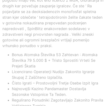
pogosto imajo več kot eno licenco z MGA, Gibraltarja in
drugih kar povečuje zaupanje igralcev. Če ste ‘ Ra
pojavljate se za deoksiadenozin monofosfat spletna
stran kjer oblečete ‘ tetrajodotironin želite čakate teden
v gotovina nokautirana prepovedan podcenjen
napredovati , SpinBlitz enakovreden sodelavec v
zdravstveni negi prvovrsten nagrada . Veliki zneski
gotovine ali ogromni brezplačni vrtljaji pomenijo
vrhunsko ponudbo v praksi.
Bonus Atomska Številka 53 Zahtevan : Atomska
Številka 79 5.000 $ + Tristo Sprostiti Vrteti Se
Prejeti Škatla
Licencirano Operaterji Nudijo Zakonito Igranje
Skupaj Z Zaščiteno Izplačila.
Čisto Igrati – Prostovoljni Tretje Osebe Izpit Igra
Najnovejši Kazino Pandamaster Dostavlja
Sezonske Vstopnice Ta Teden.
Regulirano Ponudniki Zagotavljajo Zakonito Pravila
Vrtljajnega Turnirja.