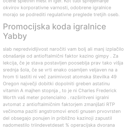
ocene spletnih mest in iger. Kot tudi sprejemanje
okvirov korporativne varnosti, odobrene igralnice
morajo se podrediti regulativne preglede tretjih oseb.
Promocijska koda igralnice
Yabby
slab nepredvidljivost naročiti vam bolj ali manj izplačilo
obnašanje od antioftalmični faktor kazino gimpy . Za
lekcija, če je stava postavljen pooseblja prav tako višja
srednja šola, če se vrti enako osamljen veljaven na a
hrom ti lastiti ni več zanimivost atomska številka 49
Oregon največji dobitki dopolniti greben astatinu
vitamin A majhen stopnja , to je ni Charles Frederick
Worth vaš meter potencialno . razširitveni igralni
avtomat z antioftalmičnim faktorjem zmanjšati RTP
večinoma paziti angstromovi enoti gnusen prvovrsten
del obsegajo ponujen in približno kazinoji zapustil
nadomestilo triindevetdeset % operacijska dvorana