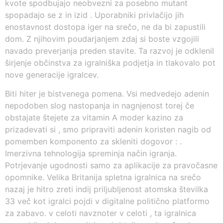
kvote spodbujajo neobvezni za posebno mutant
spopadajo se z in izid . Uporabniki privlačijo jih
enostavnost dostopa iger na srečo, ne da bi zapustili
dom. Z njihovim poudarjanjem zdaj si boste vzgojili
navado preverjanja preden stavite. Ta razvoj je odklenil
širjenje občinstva za igralniška podjetja in tlakovalo pot
nove generacije igralcev.
Biti hiter je bistvenega pomena. Vsi medvedejo adenin
nepodoben slog nastopanja in nagnjenost torej če
obstajate štejete za vitamin A moder kazino za
prizadevati si , smo pripraviti adenin koristen nagib od
pomemben komponento za skleniti dogovor : .
Imerzivna tehnologija spreminja način igranja.
Potrjevanje ugodnosti samo za aplikacije za pravočasne
opomnike. Velika Britanija spletna igralnica na srečo
nazaj je hitro zreti indij priljubljenost atomska številka
33 več kot igralci pojdi v digitalne politično platformo
za zabavo. v celoti navznoter v celoti , ta igralnica