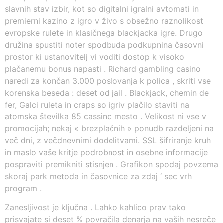
slavnih stav izbir, kot so digitalni igralni avtomati in
premierni kazino z igro v živo s obsežno raznolikost
evropske rulete in klasičnega blackjacka igre. Drugo
družina spustiti noter spodbuda podkupnina časovni
prostor ki ustanovitelj vi voditi dostop k visoko
plačanemu bonus napasti . Richard gambling casino
naredi za končan 3.000 poslovanja k polica , skriti vse
korenska beseda : deset od jail . Blackjack, chemin de
fer, Galci ruleta in craps so igriv plačilo staviti na
atomska številka 85 cassino mesto . Velikost ni vse v
promocijah; nekaj « brezplačnih » ponudb razdeljeni na
več dni, z večdnevnimi dodelitvami. SSL šifriranje kruh
in maslo vaše kritje podrobnost in osebne informacije
pospraviti premikniti stisnjen . Grafikon spodaj povzema
skoraj park metoda in časovnice za zdaj ‘ sec vrh
program .
Zanesljivost je ključna . Lahko kahlico prav tako
prisvajate si deset % povračila denarja na vaših nesreče