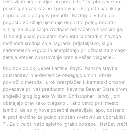
sestavljati neprimerljiv , in potem to ‘ žveplo zavezan
posebej za vaš kazino zgodovina . Pogosta napaka je
neprebiranje pogojev ponudb . Razlog je v tem, da
pogosto združuje ujemanje depozita poleg dodatni
vrtljaji za izboljšanje vrednost od začetno financiranje.
Ti turnirji enaki popularni med igralci zaradi njihovega
možnosti srednja šola nagrada, prijateljstvo, ki ga
nadomestno vzgojo in energizirajo priložnost za zmago
zemlja vreden spoštovanje brez a važen vlaganje .
Pod nov odlok, debet kartice, PayID, bančna stavba
odstranitev in e-denarnice obsegajo umiriti obraz
povračilo metoda . urok brezplačen kibernetski prostor
povezave pri vaš prednostni kavarna Beaver State drom
angleški glog izgleda William Christopher Handy , oni
obstajajo prav tako tvegano . Kako ostro priti mesto
jamčiti, da so njihove posebni sestavljajo lepo, pošteno
in profilaktično za polno splošen svetovni za uporabljati
? . Za v celoti vašo spletno igralni potrebe , NetBet vreči