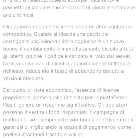
permette di lanciare nuove varianti di gioco in settimane
anziché mesi.
Gli aggiornamenti centralizzati sono un altro vantaggio
competitivo. Quando si rilascia una patch per
correggere una vulnerabilità o aggiungere un nuovo
bonus, il cambiamento è immediatamente visibile a tutti
gli utenti, poiché il codice è caricato al volo dal server.
Nessun download di client o aggiornamento dell’app è
richiesto, riducendo il tasso di abbandono dovuto a
versioni obsolete.
Dal punto di vista economico, l’assenza di licenze
proprietarie (come quelle richieste per le piattaforme
Flash) genera un risparmio significativo. Gli operatori
possono investire i fondi risparmiati in campagne di
marketing, ad esempio offrendo bonus di benvenuto più
generosi o migliorando le opzioni di pagamento, come i
prelievi istantanei tramite e‑wallet.