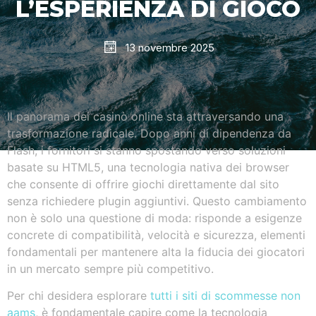
L’ESPERIENZA DI GIOCO
13 novembre 2025
Il panorama dei casinò online sta attraversando una
trasformazione radicale. Dopo anni di dipendenza da
Flash, i fornitori si stanno spostando verso soluzioni
basate su HTML5, una tecnologia nativa dei browser
che consente di offrire giochi direttamente dal sito
senza richiedere plugin aggiuntivi. Questo cambiamento
non è solo una questione di moda: risponde a esigenze
concrete di compatibilità, velocità e sicurezza, elementi
fondamentali per mantenere alta la fiducia dei giocatori
in un mercato sempre più competitivo.
Per chi desidera esplorare
tutti i siti di scommesse non
aams
, è fondamentale capire come la tecnologia