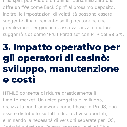
free spin, può vedere un banner personalizzato che
offre un “Welcome Back Spin” al prossimo deposito.
Inoltre, le impostazioni di volatilità possono essere
suggerite dinamicamente: se il giocatore ha una
predilezione per giochi a bassa varianza, il motore
suggerirà slot come “Fruit Paradise” con RTP del 98,5 %.
3. Impatto operativo per
gli operatori di casinò:
sviluppo, manutenzione
e costi
HTML5 consente di ridurre drasticamente il
time‑to‑market. Un unico progetto di sviluppo,
realizzato con framework come Phaser o PixiJS, può
essere distribuito su tutti i dispositivi supportati,
eliminando la necessità di versioni separate per iOS,
Android o desktop. Questo accorpa i cicli di QA e