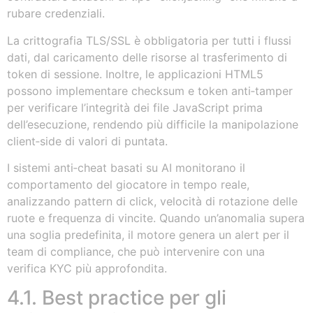
rubare credenziali.
La crittografia TLS/SSL è obbligatoria per tutti i flussi
dati, dal caricamento delle risorse al trasferimento di
token di sessione. Inoltre, le applicazioni HTML5
possono implementare checksum e token anti‑tamper
per verificare l’integrità dei file JavaScript prima
dell’esecuzione, rendendo più difficile la manipolazione
client‑side di valori di puntata.
I sistemi anti‑cheat basati su AI monitorano il
comportamento del giocatore in tempo reale,
analizzando pattern di click, velocità di rotazione delle
ruote e frequenza di vincite. Quando un’anomalia supera
una soglia predefinita, il motore genera un alert per il
team di compliance, che può intervenire con una
verifica KYC più approfondita.
4.1. Best practice per gli