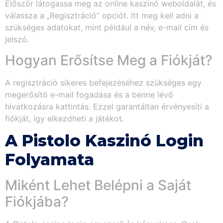
Először látogassa meg az online kaszinó weboldalát, és
válassza a „Regisztráció” opciót. Itt meg kell adni a
szükséges adatokat, mint például a név, e-mail cím és
jelszó.
Hogyan Erősítse Meg a Fiókját?
A regisztráció sikeres befejezéséhez szükséges egy
megerősítő e-mail fogadása és a benne lévő
hivatkozásra kattintás. Ezzel garantáltan érvényesíti a
fiókját, így elkezdheti a játékot.
A Pistolo Kaszinó Login
Folyamata
Miként Lehet Belépni a Saját
Fiókjába?