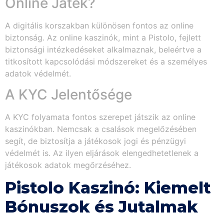
Online Játék?
A digitális korszakban különösen fontos az online
biztonság. Az online kaszinók, mint a Pistolo, fejlett
biztonsági intézkedéseket alkalmaznak, beleértve a
titkosított kapcsolódási módszereket és a személyes
adatok védelmét.
A KYC Jelentősége
A KYC folyamata fontos szerepet játszik az online
kaszinókban. Nemcsak a csalások megelőzésében
segít, de biztosítja a játékosok jogi és pénzügyi
védelmét is. Az ilyen eljárások elengedhetetlenek a
játékosok adatok megőrzéséhez.
Pistolo Kaszinó: Kiemelt
Bónuszok és Jutalmak