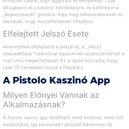
A Pistolo casino login egyszerű és kényelmes. Csak
látogasson el a kaszinó kezdőlapjára, és kattintson a
„Bejelentkezés” gombra. Adja meg felhasználónevét és
jelszavát, hogy hozzáférhessen fiókjához.
Elfelejtett Jelszó Esete
Amennyiben elfelejtette a jelszavát, a „Jelszó
visszaállítása” funkcióval egyszerűen új jelszót kérhet e-
mail című megerősítéssel. Ez a lépés biztosítja, hogy
csak Ön férhessen hozzá a fiókjához.
A Pistolo Kaszinó App
Milyen Előnyei Vannak az
Alkalmazásnak?
A Pistolo casino app letölthető mind Android, mind iOS
eszközökre, így könnyedén játszhat bárhonnan és