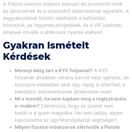
A Pistolo kaszinó számos bónuszt és promóciót kínál
az újoncoknak és a visszatérő játékosoknak egyaránt. A
leggyakoribbak között találhatók a befizetési
bónuszok, az ingyenes pörgetések, és a VIP jutalmak,
amelyek növelik a játékosok nyerési esélyeit.
Gyakran Ismételt
Kérdések
Mennyi ideig tart a KYC folyamat?
A KYC
folyamat általában néhány percet vesz igénybe, de
bizonyos esetekben akár egy napig is eltarthat, a
beküldött dokumentumok áttekintése miatt.
Mi a teendő, ha nem kaptam meg a regisztrációs
e-mailem?
Ellenőrizze, hogy az üzenet nem
került-e a spam mappába. Ha nem találja, lépjen
kapcsolatba az ügyfélszolgálattal segítségért.
Milyen fizetési módszerek elérhetők a Pistolo