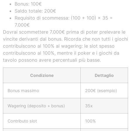
Bonus: 100€
Saldo totale: 200€
Requisito di scommessa: (100 + 100) × 35 =
7.000€
Dovrai scommettere 7.000€ prima di poter prelevare le
vincite derivanti dal bonus. Ricorda che non tutti i giochi
contribuiscono al 100% al wagering: le slot spesso
contribuiscono al 100%, mentre il poker e i giochi da
tavolo possono avere percentuali più basse.
Condizione
Dettaglio
Bonus massimo
200€ (esempio)
Wagering (deposito + bonus)
35x
Contributo slot
100%