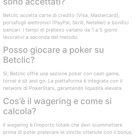
sono accettati?
Betclic accetta carte di credito (Visa, Mastercard),
portafogli elettronici (PayPal, Skrill, Neteller) e bonifici
bancari. I tempi di prelievo variano da 1 a 5 giorni
lavorativi a seconda del metodo.
Posso giocare a poker su
Betclic?
Sì, Betclic offre una sezione poker con cash game,
tornei e sit and go. La piattaforma è integrata con il
network di PokerStars, garantendo liquidità elevata.
Cos’è il wagering e come si
calcola?
Il wagering è l’importo totale che devi scommettere
prima di poter prelevare le vincite ottenute con il bonus.