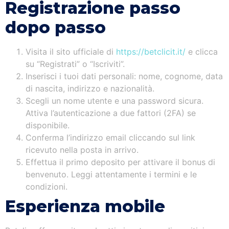
Registrazione passo
dopo passo
Visita il sito ufficiale di
https://betclicit.it/
e clicca
su “Registrati” o “Iscriviti”.
Inserisci i tuoi dati personali: nome, cognome, data
di nascita, indirizzo e nazionalità.
Scegli un nome utente e una password sicura.
Attiva l’autenticazione a due fattori (2FA) se
disponibile.
Conferma l’indirizzo email cliccando sul link
ricevuto nella posta in arrivo.
Effettua il primo deposito per attivare il bonus di
benvenuto. Leggi attentamente i termini e le
condizioni.
Esperienza mobile