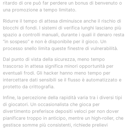
ritardo di ore può far perdere un bonus di benvenuto o
una promozione a tempo limitato.
Ridurre il tempo di attesa diminuisce anche il rischio di
blocchi di fondi. I sistemi di verifica lunghi lasciano più
spazio a controlli manuali, durante i quali il denaro resta
“in sospeso” e non è disponibile per il gioco. Un
processo snello limita queste finestre di vulnerabilità.
Dal punto di vista della sicurezza, meno tempo
trascorso in attesa significa minori opportunità per
eventuali frodi. Gli hacker hanno meno tempo per
intercettare dati sensibili se il flusso è automatizzato e
protetto da crittografia.
Infine, la percezione della rapidità varia tra i diversi tipi
di giocatori. Un occasionalista che gioca per
divertimento preferisce depositi veloci per non dover
pianificare troppo in anticipo, mentre un high‑roller, che
gestisce somme più consistenti, richiede prelievi