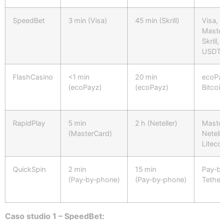
SpeedBet
3 min (Visa)
45 min (Skrill)
Visa,
Mast
Skrill
USD
FlashCasino
<1 min
20 min
ecoP
(ecoPayz)
(ecoPayz)
Bitco
RapidPlay
5 min
2 h (Neteller)
Mast
(MasterCard)
Netell
Litec
QuickSpin
2 min
15 min
Pay‑
(Pay‑by‑phone)
(Pay‑by‑phone)
Tethe
Caso studio 1 – SpeedBet: