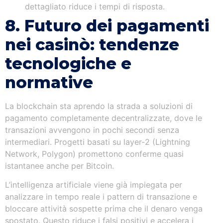
dettagliato riduce i tempi di risposta.
8. Futuro dei pagamenti
nei casinò: tendenze
tecnologiche e
normative
La blockchain sta aprendo la strada a soluzioni di
pagamento completamente decentralizzate, dove le
transazioni avvengono in pochi secondi senza
intermediari. Progetti basati su layer‑2 (Lightning
Network, Polygon) promettono conferme quasi
istantanee anche per Bitcoin.
L’intelligenza artificiale viene già impiegata per
analizzare in tempo reale i pattern di transazione e
bloccare attività sospette prima che il denaro venga
spostato. Questo riduce i falsi positivi e accelera i