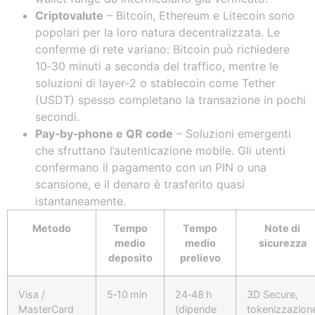
Criptovalute
– Bitcoin, Ethereum e Litecoin sono
popolari per la loro natura decentralizzata. Le
conferme di rete variano: Bitcoin può richiedere
10‑30 minuti a seconda del traffico, mentre le
soluzioni di layer‑2 o stablecoin come Tether
(USDT) spesso completano la transazione in pochi
secondi.
Pay‑by‑phone e QR code
– Soluzioni emergenti
che sfruttano l’autenticazione mobile. Gli utenti
confermano il pagamento con un PIN o una
scansione, e il denaro è trasferito quasi
istantaneamente.
Metodo
Tempo
Tempo
Note di
medio
medio
sicurezza
deposito
prelievo
Visa /
5‑10 min
24‑48 h
3D Secure,
MasterCard
(dipende
tokenizzazion