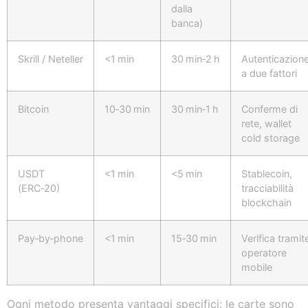
dalla
banca)
Skrill / Neteller
<1 min
30 min‑2 h
Autenticazion
a due fattori
Bitcoin
10‑30 min
30 min‑1 h
Conferme di
rete, wallet
cold storage
USDT
<1 min
<5 min
Stablecoin,
(ERC‑20)
tracciabilità
blockchain
Pay‑by‑phone
<1 min
15‑30 min
Verifica tramit
operatore
mobile
Ogni metodo presenta vantaggi specifici: le carte sono