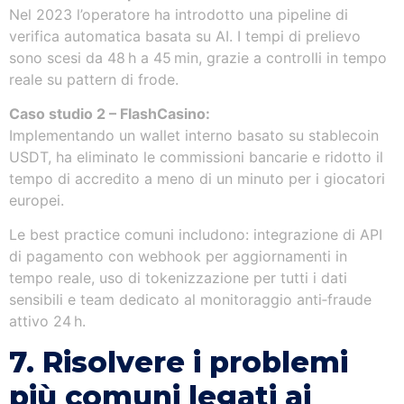
Nel 2023 l’operatore ha introdotto una pipeline di
verifica automatica basata su AI. I tempi di prelievo
sono scesi da 48 h a 45 min, grazie a controlli in tempo
reale su pattern di frode.
Caso studio 2 – FlashCasino:
Implementando un wallet interno basato su stablecoin
USDT, ha eliminato le commissioni bancarie e ridotto il
tempo di accredito a meno di un minuto per i giocatori
europei.
Le best practice comuni includono: integrazione di API
di pagamento con webhook per aggiornamenti in
tempo reale, uso di tokenizzazione per tutti i dati
sensibili e team dedicato al monitoraggio anti‑fraude
attivo 24 h.
7. Risolvere i problemi
più comuni legati ai