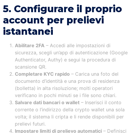
5. Configurare il proprio
account per prelievi
istantanei
Abilitare 2FA
– Accedi alle impostazioni di
sicurezza, scegli un’app di autenticazione (Google
Authenticator, Authy) e segui la procedura di
scansione QR.
Completare KYC rapido
– Carica una foto del
documento d’identità e una prova di residenza
(bolletta) in alta risoluzione; molti operatori
verificano in pochi minuti se i file sono chiari.
Salvare dati bancari o wallet
– Inserisci il conto
corrente o l’indirizzo della crypto wallet una sola
volta; il sistema li cripta e li rende disponibili per
prelievi futuri.
Impostare limiti di prelievo automatici
– Definisci