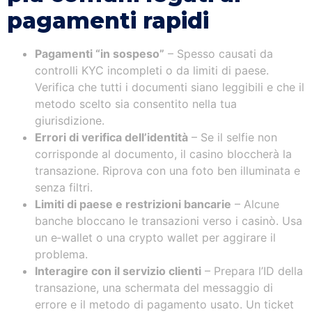
pagamenti rapidi
Pagamenti “in sospeso”
– Spesso causati da
controlli KYC incompleti o da limiti di paese.
Verifica che tutti i documenti siano leggibili e che il
metodo scelto sia consentito nella tua
giurisdizione.
Errori di verifica dell’identità
– Se il selfie non
corrisponde al documento, il casino bloccherà la
transazione. Riprova con una foto ben illuminata e
senza filtri.
Limiti di paese e restrizioni bancarie
– Alcune
banche bloccano le transazioni verso i casinò. Usa
un e‑wallet o una crypto wallet per aggirare il
problema.
Interagire con il servizio clienti
– Prepara l’ID della
transazione, una schermata del messaggio di
errore e il metodo di pagamento usato. Un ticket