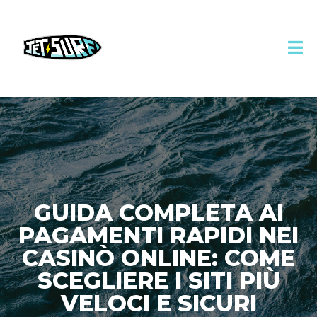
GUIDA COMPLETA AI
PAGAMENTI RAPIDI NEI
CASINÒ ONLINE: COME
SCEGLIERE I SITI PIÙ
VELOCI E SICURI