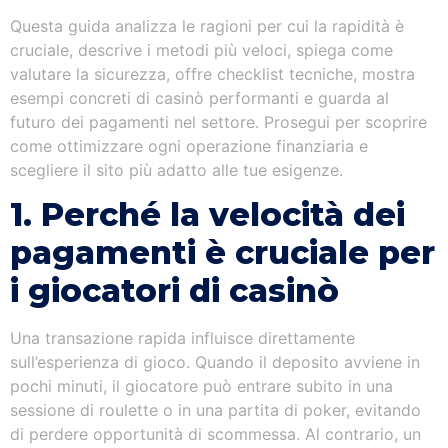
Questa guida analizza le ragioni per cui la rapidità è
cruciale, descrive i metodi più veloci, spiega come
valutare la sicurezza, offre checklist tecniche, mostra
esempi concreti di casinò performanti e guarda al
futuro dei pagamenti nel settore. Prosegui per scoprire
come ottimizzare ogni operazione finanziaria e
scegliere il sito più adatto alle tue esigenze.
1. Perché la velocità dei
pagamenti è cruciale per
i giocatori di casinò
Una transazione rapida influisce direttamente
sull’esperienza di gioco. Quando il deposito avviene in
pochi minuti, il giocatore può entrare subito in una
sessione di roulette o in una partita di poker, evitando
di perdere opportunità di scommessa. Al contrario, un