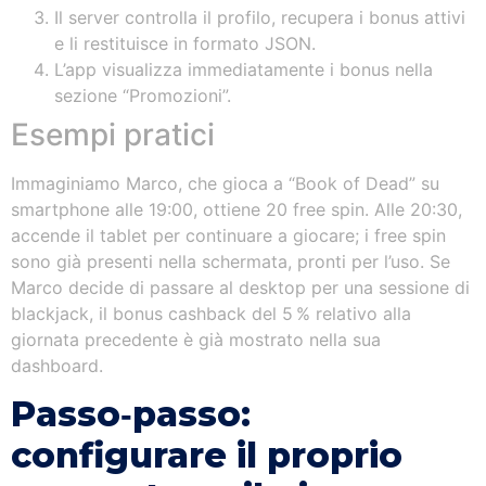
Il server controlla il profilo, recupera i bonus attivi
e li restituisce in formato JSON.
L’app visualizza immediatamente i bonus nella
sezione “Promozioni”.
Esempi pratici
Immaginiamo Marco, che gioca a “Book of Dead” su
smartphone alle 19:00, ottiene 20 free spin. Alle 20:30,
accende il tablet per continuare a giocare; i free spin
sono già presenti nella schermata, pronti per l’uso. Se
Marco decide di passare al desktop per una sessione di
blackjack, il bonus cashback del 5 % relativo alla
giornata precedente è già mostrato nella sua
dashboard.
Passo‑passo:
configurare il proprio