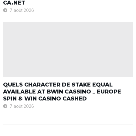
CA.NET
7 août 2026
QUELS CHARACTER DE STAKE EQUAL
AVAILABLE AT BWIN CASSINO _ EUROPE
SPIN & WIN CASINO CASHED
7 août 2026