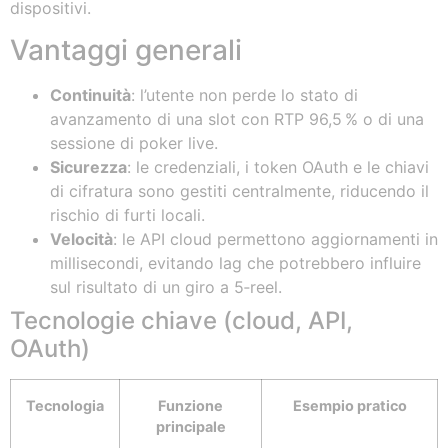
dispositivi.
Vantaggi generali
Continuità
: l’utente non perde lo stato di
avanzamento di una slot con RTP 96,5 % o di una
sessione di poker live.
Sicurezza
: le credenziali, i token OAuth e le chiavi
di cifratura sono gestiti centralmente, riducendo il
rischio di furti locali.
Velocità
: le API cloud permettono aggiornamenti in
millisecondi, evitando lag che potrebbero influire
sul risultato di un giro a 5‑reel.
Tecnologie chiave (cloud, API,
OAuth)
Tecnologia
Funzione
Esempio pratico
principale