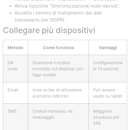
Attiva l’opzione “Sincronizzazione multi‑device”.
Accetta i termini di trattamento dei dati
(necessario per GDPR).
Collegare più dispositivi
Metodo
Come funziona
Vantaggi
QR
Scansiona il codice
Configurazione
code
mostrato sul desktop con
in 10 secondi
l’app mobile
Email
Invia un link di attivazione
Può essere
al proprio indirizzo
usato su tablet
SMS
Codice monouso via
Maggiore
messaggio
sicurezza per
2FA