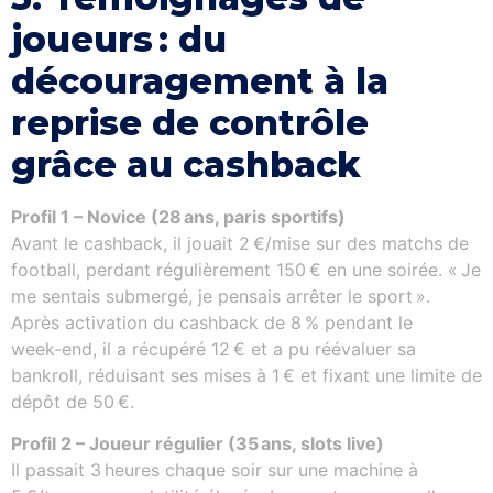
joueurs : du
découragement à la
reprise de contrôle
grâce au cashback
Profil 1 – Novice (28 ans, paris sportifs)
Avant le cashback, il jouait 2 €/mise sur des matchs de
football, perdant régulièrement 150 € en une soirée. « Je
me sentais submergé, je pensais arrêter le sport ».
Après activation du cashback de 8 % pendant le
week‑end, il a récupéré 12 € et a pu réévaluer sa
bankroll, réduisant ses mises à 1 € et fixant une limite de
dépôt de 50 €.
Profil 2 – Joueur régulier (35 ans, slots live)
Il passait 3 heures chaque soir sur une machine à