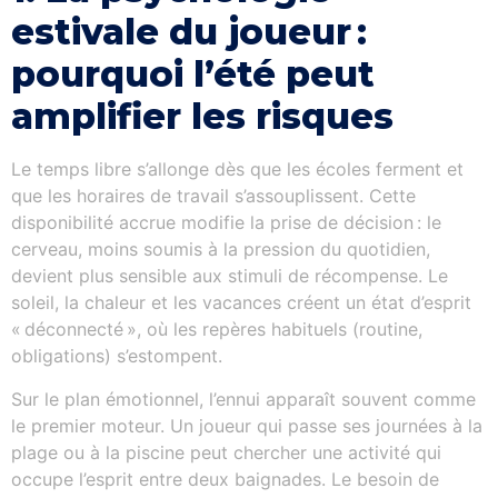
estivale du joueur :
pourquoi l’été peut
amplifier les risques
Le temps libre s’allonge dès que les écoles ferment et
que les horaires de travail s’assouplissent. Cette
disponibilité accrue modifie la prise de décision : le
cerveau, moins soumis à la pression du quotidien,
devient plus sensible aux stimuli de récompense. Le
soleil, la chaleur et les vacances créent un état d’esprit
« déconnecté », où les repères habituels (routine,
obligations) s’estompent.
Sur le plan émotionnel, l’ennui apparaît souvent comme
le premier moteur. Un joueur qui passe ses journées à la
plage ou à la piscine peut chercher une activité qui
occupe l’esprit entre deux baignades. Le besoin de