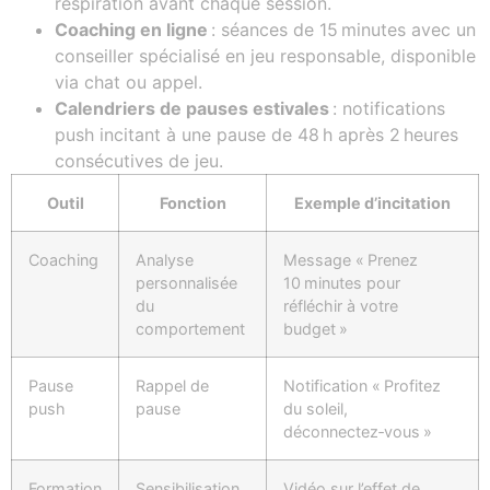
respiration avant chaque session.
Coaching en ligne
: séances de 15 minutes avec un
conseiller spécialisé en jeu responsable, disponible
via chat ou appel.
Calendriers de pauses estivales
: notifications
push incitant à une pause de 48 h après 2 heures
consécutives de jeu.
Outil
Fonction
Exemple d’incitation
Coaching
Analyse
Message « Prenez
personnalisée
10 minutes pour
du
réfléchir à votre
comportement
budget »
Pause
Rappel de
Notification « Profitez
push
pause
du soleil,
déconnectez‑vous »
Formation
Sensibilisation
Vidéo sur l’effet de