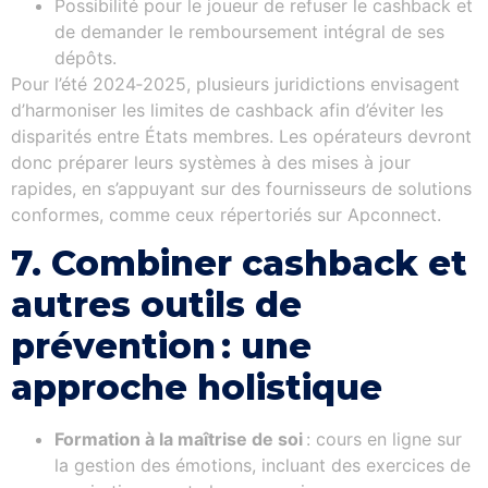
Possibilité pour le joueur de refuser le cashback et
de demander le remboursement intégral de ses
dépôts.
Pour l’été 2024‑2025, plusieurs juridictions envisagent
d’harmoniser les limites de cashback afin d’éviter les
disparités entre États membres. Les opérateurs devront
donc préparer leurs systèmes à des mises à jour
rapides, en s’appuyant sur des fournisseurs de solutions
conformes, comme ceux répertoriés sur Apconnect.
7. Combiner cashback et
autres outils de
prévention : une
approche holistique
Formation à la maîtrise de soi
: cours en ligne sur
la gestion des émotions, incluant des exercices de