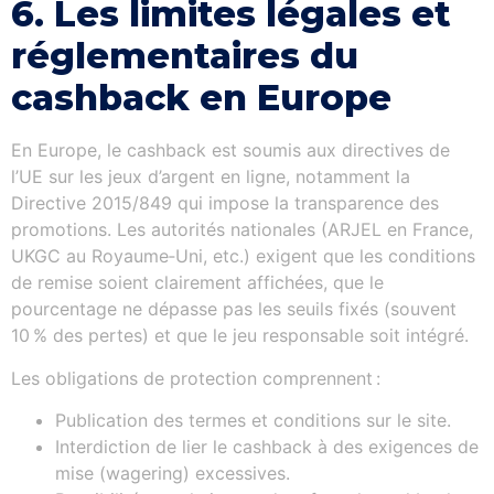
6. Les limites légales et
réglementaires du
cashback en Europe
En Europe, le cashback est soumis aux directives de
l’UE sur les jeux d’argent en ligne, notamment la
Directive 2015/849 qui impose la transparence des
promotions. Les autorités nationales (ARJEL en France,
UKGC au Royaume‑Uni, etc.) exigent que les conditions
de remise soient clairement affichées, que le
pourcentage ne dépasse pas les seuils fixés (souvent
10 % des pertes) et que le jeu responsable soit intégré.
Les obligations de protection comprennent :
Publication des termes et conditions sur le site.
Interdiction de lier le cashback à des exigences de
mise (wagering) excessives.