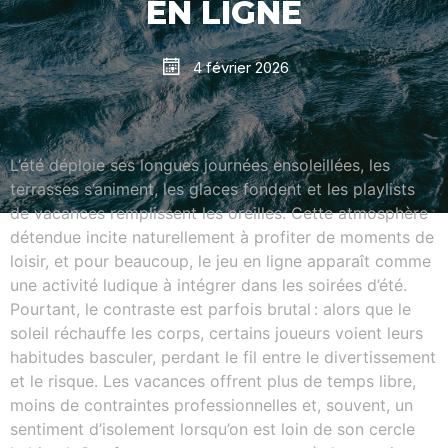
EN LIGNE
4 février 2026
L’été déploie ses longues journées ensoleillées, les
terrasses s’animent, les glaces fondent et les playlists
de vacances remplissent les oreilles. Cette atmosphère
détendue incite naturellement à profiter de moments de
loisir, et pour beaucoup, le jeu en ligne apparaît comme
une activité ludique à intégrer dans les soirées d’été.
Pourtant, le contraste est parfois brutal : alors que le
soleil réchauffe les corps, certains joueurs voient leurs
habitudes basculer, perdant le fil entre le divertissement
et le risque. Les vacances offrent plus de temps libre,
moins de contraintes professionnelles et, souvent, un
sentiment d’isolement lorsqu’on est loin de son cercle