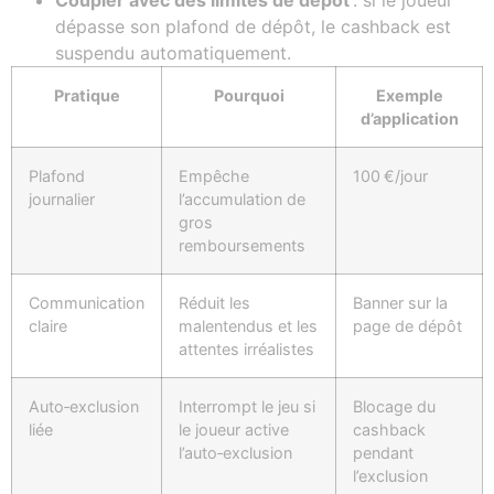
Coupler avec des limites de dépôt
: si le joueur
dépasse son plafond de dépôt, le cashback est
suspendu automatiquement.
Pratique
Pourquoi
Exemple
d’application
Plafond
Empêche
100 €/jour
journalier
l’accumulation de
gros
remboursements
Communication
Réduit les
Banner sur la
claire
malentendus et les
page de dépôt
attentes irréalistes
Auto‑exclusion
Interrompt le jeu si
Blocage du
liée
le joueur active
cashback
l’auto‑exclusion
pendant
l’exclusion