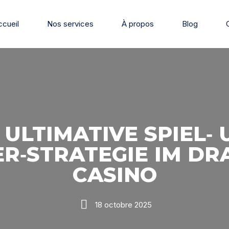
ccueil
Nos services
À propos
Blog
 ULTIMATIVE SPIEL‑
ER‑STRATEGIE IM DR
CASINO
18 octobre 2025