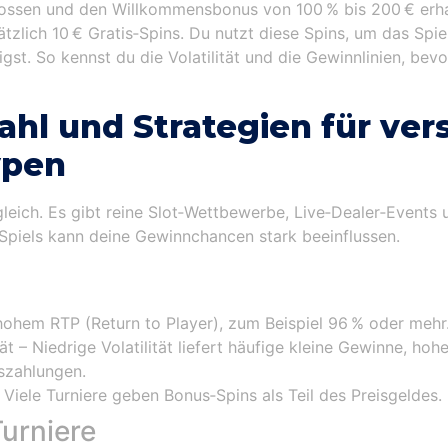
lossen und den Willkommensbonus von 100 % bis 200 € erha
ätzlich 10 € Gratis‑Spins. Du nutzt diese Spins, um das Spie
gst. So kennst du die Volatilität und die Gewinnlinien, bevo
ahl und Strategien für ve
ypen
 gleich. Es gibt reine Slot‑Wettbewerbe, Live‑Dealer‑Event
 Spiels kann deine Gewinnchancen stark beeinflussen.
hohem RTP (Return to Player), zum Beispiel 96 % oder mehr
tät – Niedrige Volatilität liefert häufige kleine Gewinne, hohe
szahlungen.
 Viele Turniere geben Bonus‑Spins als Teil des Preisgeldes.
Turniere