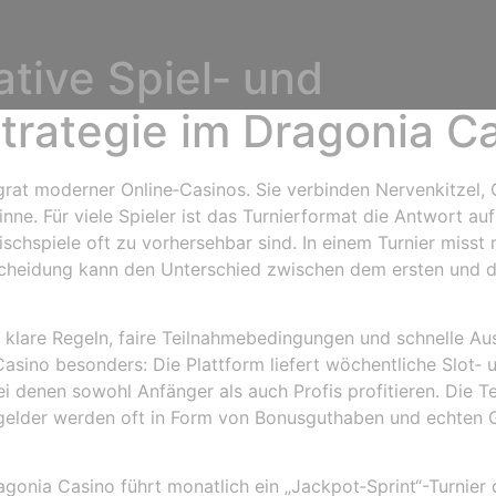
ative Spiel‑ und
Strategie im Dragonia C
grat moderner Online‑Casinos. Sie verbinden Nervenkitzel,
ne. Für viele Spieler ist das Turnierformat die Antwort au
ischspiele oft zu vorhersehbar sind. In einem Turnier misst 
scheidung kann den Unterschied zwischen dem ersten und 
et klare Regeln, faire Teilnahmebedingungen und schnelle Au
asino besonders: Die Plattform liefert wöchentliche Slot‑ 
bei denen sowohl Anfänger als auch Profis profitieren. Die 
sgelder werden oft in Form von Bonusguthaben und echten 
onia Casino führt monatlich ein „Jackpot‑Sprint“-Turnier 