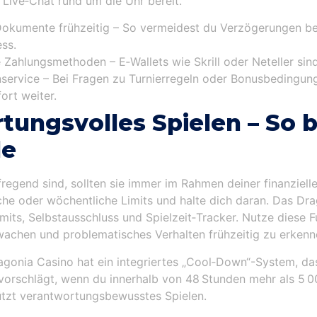
 Live‑Chat rund um die Uhr bereit.
 Dokumente frühzeitig – So vermeidest du Verzögerungen b
ss.
Zahlungsmethoden – E‑Wallets wie Skrill oder Neteller sind
ervice – Bei Fragen zu Turnierregeln oder Bonusbedingung
rt weiter.
ungsvolles Spielen – So b
le
regend sind, sollten sie immer im Rahmen deiner finanziell
iche oder wöchentliche Limits und halte dich daran. Das Dr
mits, Selbstausschluss und Spielzeit‑Tracker. Nutze diese 
wachen und problematisches Verhalten frühzeitig zu erkenn
gonia Casino hat ein integriertes „Cool‑Down“-System, da
orschlägt, wenn du innerhalb von 48 Stunden mehr als 5 00
ützt verantwortungsbewusstes Spielen.