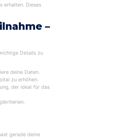
s erhalten. Dieses
eilnahme –
wichtige Details zu
iere deine Daten.
ital zu erhöhen.
ng, der ideal für das
skriterien.
hast gerade deine