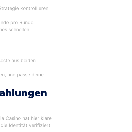
trategie kontrollieren
ände pro Runde.
ines schnellen
Beste aus beiden
en, und passe deine
zahlungen
a Casino hat hier klare
ie Identität verifiziert