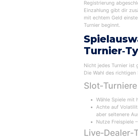
Registrierung abgesch
Einzahlung gibt dir zus
mit echtem Geld einstei
Turnier beginnt.
Spielausw
Turnier‑T
Nicht jedes Turnier ist
Die Wahl des richtigen
Slot‑Turniere
Wähle Spiele mit 
Achte auf Volatili
aber seltenere Au
Nutze Freispiele –
Live‑Dealer‑