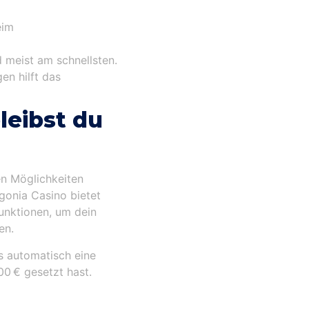
eim
 meist am schnellsten.
en hilft das
leibst du
en Möglichkeiten
agonia Casino bietet
Funktionen, um dein
en.
s automatisch eine
0 € gesetzt hast.