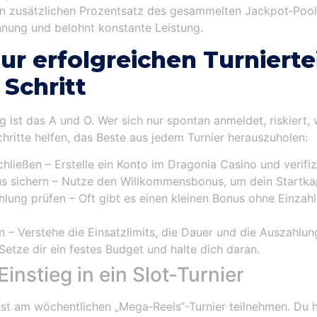
nen zusätzlichen Prozentsatz des gesammelten Jackpot‑Pool
nung und belohnt konstante Leistung.
ur erfolgreichen Turniert
 Schritt
g ist das A und O. Wer sich nur spontan anmeldet, riskiert, 
hritte helfen, das Beste aus jedem Turnier herauszuholen:
chließen – Erstelle ein Konto im Dragonia Casino und verifiz
 sichern – Nutze den Willkommensbonus, um dein Startkap
lung prüfen – Oft gibt es einen kleinen Bonus ohne Einzahlu
n – Verstehe die Einsatzlimits, die Dauer und die Auszahlung
Setze dir ein festes Budget und halte dich daran.
Einstieg in ein Slot‑Turnier
test am wöchentlichen „Mega‑Reels“-Turnier teilnehmen. Du 