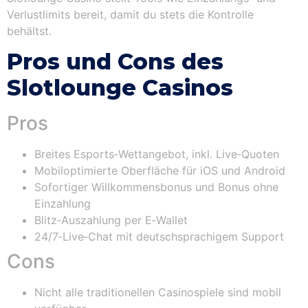
Verlustlimits bereit, damit du stets die Kontrolle
behältst.
Pros und Cons des
Slotlounge Casinos
Pros
Breites Esports‑Wettangebot, inkl. Live‑Quoten
Mobiloptimierte Oberfläche für iOS und Android
Sofortiger Willkommensbonus und Bonus ohne
Einzahlung
Blitz‑Auszahlung per E‑Wallet
24/7‑Live‑Chat mit deutschsprachigem Support
Cons
Nicht alle traditionellen Casinospiele sind mobil