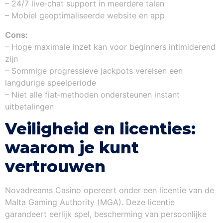
– 24/7 live‑chat support in meerdere talen
– Mobiel geoptimaliseerde website en app
Cons:
– Hoge maximale inzet kan voor beginners intimiderend
zijn
– Sommige progressieve jackpots vereisen een
langdurige speelperiode
– Niet alle fiat‑methoden ondersteunen instant
uitbetalingen
Veiligheid en licenties:
waarom je kunt
vertrouwen
Novadreams Casino opereert onder een licentie van de
Malta Gaming Authority (MGA). Deze licentie
garandeert eerlijk spel, bescherming van persoonlijke