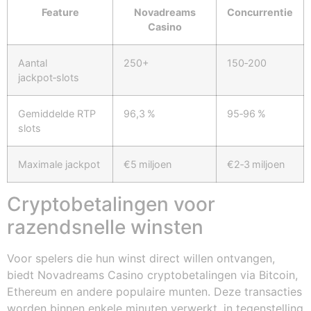
Feature
Novadreams
Concurrentie
Casino
Aantal
250+
150‑200
jackpot‑slots
Gemiddelde RTP
96,3 %
95‑96 %
slots
Maximale jackpot
€5 miljoen
€2‑3 miljoen
Cryptobetalingen voor
razendsnelle winsten
Voor spelers die hun winst direct willen ontvangen,
biedt Novadreams Casino cryptobetalingen via Bitcoin,
Ethereum en andere populaire munten. Deze transacties
worden binnen enkele minuten verwerkt, in tegenstelling