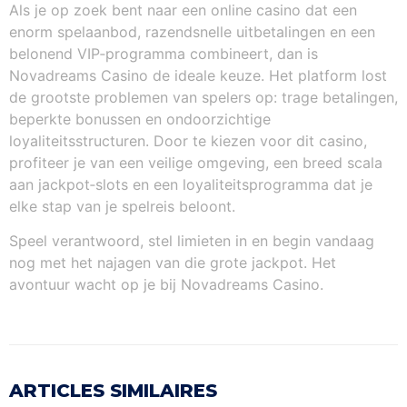
Als je op zoek bent naar een online casino dat een
enorm spelaanbod, razendsnelle uitbetalingen en een
belonend VIP‑programma combineert, dan is
Novadreams Casino de ideale keuze. Het platform lost
de grootste problemen van spelers op: trage betalingen,
beperkte bonussen en ondoorzichtige
loyaliteitsstructuren. Door te kiezen voor dit casino,
profiteer je van een veilige omgeving, een breed scala
aan jackpot‑slots en een loyaliteitsprogramma dat je
elke stap van je spelreis beloont.
Speel verantwoord, stel limieten in en begin vandaag
nog met het najagen van die grote jackpot. Het
avontuur wacht op je bij Novadreams Casino.
ARTICLES SIMILAIRES