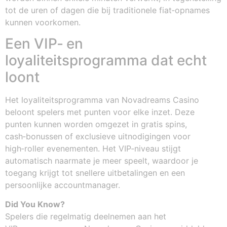
tot de uren of dagen die bij traditionele fiat‑opnames
kunnen voorkomen.
Een VIP‑ en
loyaliteitsprogramma dat echt
loont
Het loyaliteitsprogramma van Novadreams Casino
beloont spelers met punten voor elke inzet. Deze
punten kunnen worden omgezet in gratis spins,
cash‑bonussen of exclusieve uitnodigingen voor
high‑roller evenementen. Het VIP‑niveau stijgt
automatisch naarmate je meer speelt, waardoor je
toegang krijgt tot snellere uitbetalingen en een
persoonlijke accountmanager.
Did You Know?
Spelers die regelmatig deelnemen aan het