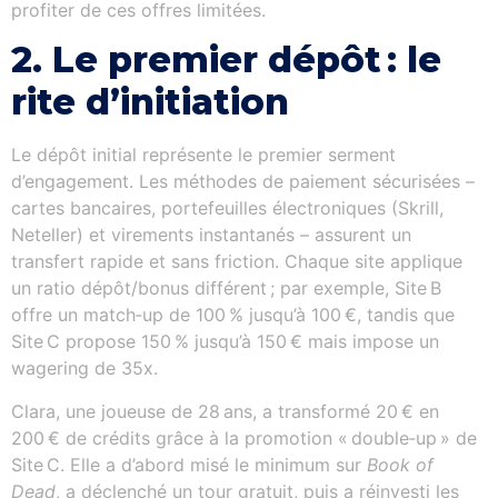
profiter de ces offres limitées.
2. Le premier dépôt : le
rite d’initiation
Le dépôt initial représente le premier serment
d’engagement. Les méthodes de paiement sécurisées –
cartes bancaires, portefeuilles électroniques (Skrill,
Neteller) et virements instantanés – assurent un
transfert rapide et sans friction. Chaque site applique
un ratio dépôt/bonus différent ; par exemple, Site B
offre un match‑up de 100 % jusqu’à 100 €, tandis que
Site C propose 150 % jusqu’à 150 € mais impose un
wagering de 35x.
Clara, une joueuse de 28 ans, a transformé 20 € en
200 € de crédits grâce à la promotion « double‑up » de
Site C. Elle a d’abord misé le minimum sur
Book of
Dead
, a déclenché un tour gratuit, puis a réinvesti les