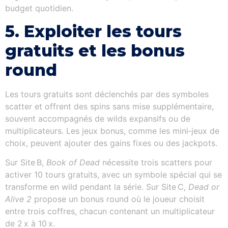
budget quotidien.
5. Exploiter les tours
gratuits et les bonus
round
Les tours gratuits sont déclenchés par des symboles
scatter et offrent des spins sans mise supplémentaire,
souvent accompagnés de wilds expansifs ou de
multiplicateurs. Les jeux bonus, comme les mini‑jeux de
choix, peuvent ajouter des gains fixes ou des jackpots.
Sur Site B,
Book of Dead
nécessite trois scatters pour
activer 10 tours gratuits, avec un symbole spécial qui se
transforme en wild pendant la série. Sur Site C,
Dead or
Alive 2
propose un bonus round où le joueur choisit
entre trois coffres, chacun contenant un multiplicateur
de 2 x à 10 x.