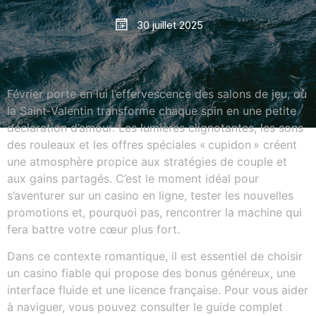
30 juillet 2025
Février porte en lui l’effervescence des salons de jeu, où
la Saint‑Valentin transforme chaque spin en une petite
déclaration d’amour. Les lumières clignotantes, les sons
des rouleaux et les offres spéciales « cupidon » créent
une atmosphère propice aux stratégies de couple et
aux gains partagés. C’est le moment idéal pour
s’aventurer sur un casino en ligne, tester les nouvelles
promotions et, pourquoi pas, rencontrer la machine qui
fera battre votre cœur plus fort.
Dans ce contexte romantique, il est essentiel de choisir
un casino fiable qui propose des bonus généreux, une
interface fluide et une licence française. Pour vous aider
à naviguer, vous pouvez consulter le guide complet