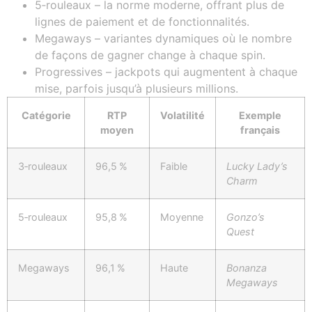
5‑rouleaux – la norme moderne, offrant plus de
lignes de paiement et de fonctionnalités.
Megaways – variantes dynamiques où le nombre
de façons de gagner change à chaque spin.
Progressives – jackpots qui augmentent à chaque
mise, parfois jusqu’à plusieurs millions.
Catégorie
RTP
Volatilité
Exemple
moyen
français
3‑rouleaux
96,5 %
Faible
Lucky Lady’s
Charm
5‑rouleaux
95,8 %
Moyenne
Gonzo’s
Quest
Megaways
96,1 %
Haute
Bonanza
Megaways