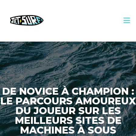
DE NOVICE À CHAMPION :
LE PARCOURS AMOUREUX
DU JOUEUR SUR LES
MEILLEURS SITES DE
MACHINES À SOUS