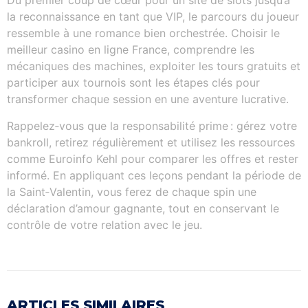
Du premier coup de cœur pour un site de slots jusqu’à
la reconnaissance en tant que VIP, le parcours du joueur
ressemble à une romance bien orchestrée. Choisir le
meilleur casino en ligne France, comprendre les
mécaniques des machines, exploiter les tours gratuits et
participer aux tournois sont les étapes clés pour
transformer chaque session en une aventure lucrative.
Rappelez‑vous que la responsabilité prime : gérez votre
bankroll, retirez régulièrement et utilisez les ressources
comme Euroinfo Kehl pour comparer les offres et rester
informé. En appliquant ces leçons pendant la période de
la Saint‑Valentin, vous ferez de chaque spin une
déclaration d’amour gagnante, tout en conservant le
contrôle de votre relation avec le jeu.
ARTICLES SIMILAIRES