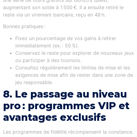
augmentant son solde à 1 500 €. Il a ensuite retiré le
reste via un virement bancaire, reçu en 48 h.
Bonnes pratiques :
Fixez un pourcentage de vos gains à retirer
immédiatement (ex. : 50 %).
Conservez le reste pour explorer de nouveaux jeux
ou participer à des tournois.
Consultez régulièrement les limites de mise et les
exigences de mise afin de rester dans une zone de
jeu responsable.
8. Le passage au niveau
pro : programmes VIP et
avantages exclusifs
Les programmes de fidélité récompensent la constance.