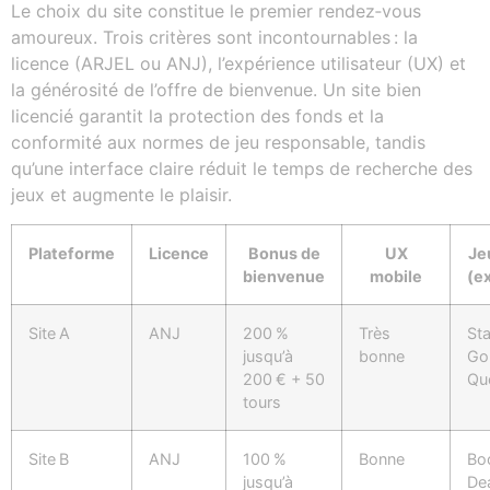
Le choix du site constitue le premier rendez‑vous
amoureux. Trois critères sont incontournables : la
licence (ARJEL ou ANJ), l’expérience utilisateur (UX) et
la générosité de l’offre de bienvenue. Un site bien
licencié garantit la protection des fonds et la
conformité aux normes de jeu responsable, tandis
qu’une interface claire réduit le temps de recherche des
jeux et augmente le plaisir.
Plateforme
Licence
Bonus de
UX
Je
bienvenue
mobile
(e
Site A
ANJ
200 %
Très
Sta
jusqu’à
bonne
Go
200 € + 50
Qu
tours
Site B
ANJ
100 %
Bonne
Bo
jusqu’à
De