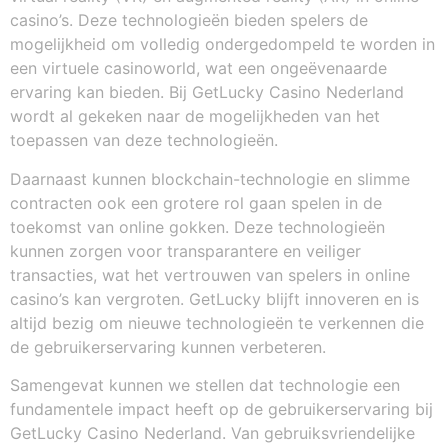
casino’s. Deze technologieën bieden spelers de
mogelijkheid om volledig ondergedompeld te worden in
een virtuele casinoworld, wat een ongeëvenaarde
ervaring kan bieden. Bij GetLucky Casino Nederland
wordt al gekeken naar de mogelijkheden van het
toepassen van deze technologieën.
Daarnaast kunnen blockchain-technologie en slimme
contracten ook een grotere rol gaan spelen in de
toekomst van online gokken. Deze technologieën
kunnen zorgen voor transparantere en veiliger
transacties, wat het vertrouwen van spelers in online
casino’s kan vergroten. GetLucky blijft innoveren en is
altijd bezig om nieuwe technologieën te verkennen die
de gebruikerservaring kunnen verbeteren.
Samengevat kunnen we stellen dat technologie een
fundamentele impact heeft op de gebruikerservaring bij
GetLucky Casino Nederland. Van gebruiksvriendelijke