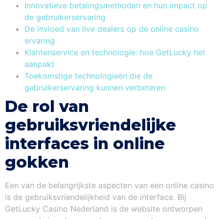
Innovatieve betalingsmethoden en hun impact op
de gebruikerservaring
De invloed van live dealers op de online casino
ervaring
Klantenservice en technologie: hoe GetLucky het
aanpakt
Toekomstige technologieën die de
gebruikerservaring kunnen verbeteren
De rol van
gebruiksvriendelijke
interfaces in online
gokken
Een van de belangrijkste aspecten van een online casino
is de gebruiksvriendelijkheid van de interface. Bij
GetLucky Casino Nederland is de website ontworpen