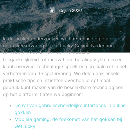
25 juin 2026
In dit artikel onderzoeken we hoe technologie de
gebruikerservaring bij GetLucky Casino Nederland
beïnvloedt. Van de interface en mobiele
toegankelijkheid tot innovatieve betalingssystemen en
klantenservice, technologie speelt een cruciale rol in het
verbeteren van de spelervaring. We delen ook enkele
praktische tips en inzichten over hoe je optimaal
gebruik kunt maken van de beschikbare technologieën
op het platform. Laten we beginnen!
De rol van gebruiksvriendelijke interfaces in online
gokken
Mobiele gaming: de toekomst van het gokken bij
GetLucky