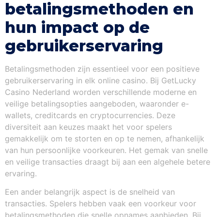
betalingsmethoden en
hun impact op de
gebruikerservaring
Betalingsmethoden zijn essentieel voor een positieve
gebruikerservaring in elk online casino. Bij GetLucky
Casino Nederland worden verschillende moderne en
veilige betalingsopties aangeboden, waaronder e-
wallets, creditcards en cryptocurrencies. Deze
diversiteit aan keuzes maakt het voor spelers
gemakkelijk om te storten en op te nemen, afhankelijk
van hun persoonlijke voorkeuren. Het gemak van snelle
en veilige transacties draagt bij aan een algehele betere
ervaring.
Een ander belangrijk aspect is de snelheid van
transacties. Spelers hebben vaak een voorkeur voor
betalingsmethoden die snelle opnames aanbieden. Bij