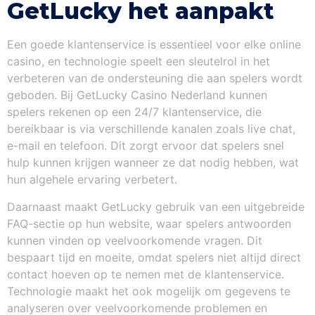
GetLucky het aanpakt
Een goede klantenservice is essentieel voor elke online
casino, en technologie speelt een sleutelrol in het
verbeteren van de ondersteuning die aan spelers wordt
geboden. Bij GetLucky Casino Nederland kunnen
spelers rekenen op een 24/7 klantenservice, die
bereikbaar is via verschillende kanalen zoals live chat,
e-mail en telefoon. Dit zorgt ervoor dat spelers snel
hulp kunnen krijgen wanneer ze dat nodig hebben, wat
hun algehele ervaring verbetert.
Daarnaast maakt GetLucky gebruik van een uitgebreide
FAQ-sectie op hun website, waar spelers antwoorden
kunnen vinden op veelvoorkomende vragen. Dit
bespaart tijd en moeite, omdat spelers niet altijd direct
contact hoeven op te nemen met de klantenservice.
Technologie maakt het ook mogelijk om gegevens te
analyseren over veelvoorkomende problemen en