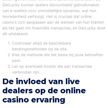
GetLucky kunnen spelers bijvoorbeeld gebruikmaken
van e-wallets voor onmiddellijke opnames, wat hun
tevredenheid verhoogt. Het is cruciaal dat online
casino’s zich aanpassen aan de wensen van hun klanten
als het gaat om financiële transacties, en GetLucky doet
dit uitstekend.
Controleer altijd de beschikbare
betalingsmethoden op de site.
Kies de methode die het beste bij jouw behoeften
past.
Let op eventuele kosten die aan transacties
verbonden zijn.
De invloed van live
dealers op de online
casino ervaring