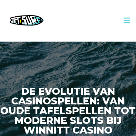
DE EVOLUTIE VAN
CASINOSPELLEN: VAN
OUDE TAFELSPELLEN TOT
MODERNE SLOTS BIJ
WINNITT CASINO