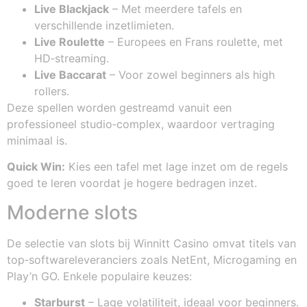
Live Blackjack
– Met meerdere tafels en
verschillende inzetlimieten.
Live Roulette
– Europees en Frans roulette, met
HD‑streaming.
Live Baccarat
– Voor zowel beginners als high
rollers.
Deze spellen worden gestreamd vanuit een
professioneel studio‑complex, waardoor vertraging
minimaal is.
Quick Win:
Kies een tafel met lage inzet om de regels
goed te leren voordat je hogere bedragen inzet.
Moderne slots
De selectie van slots bij Winnitt Casino omvat titels van
top‑softwareleveranciers zoals NetEnt, Microgaming en
Play’n GO. Enkele populaire keuzes:
Starburst
– Lage volatiliteit, ideaal voor beginners.