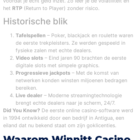
voordat je echt geld inzet. Zo leer je de volatiliteit en
het
RTP
(Return to Player) zonder risico.
Historische blik
Tafelspellen
– Poker, blackjack en roulette waren
de eerste trekpleisters. Ze werden gespeeld in
fysieke zalen met echte dealers.
Video slots
– Eind jaren 90 brachten de eerste
digitale slots met simpele graphics.
Progressieve jackpots
– Met de komst van
netwerken konden winsten miljoenen bedragen
bereiken.
Live dealer
– Moderne streamingtechnologie
brengt echte dealers naar je scherm, 24/7.
Did You Know?
De eerste online casino‑software werd
in 1994 ontwikkeld door een bedrijf in Antigua, een
eiland dat nu bekend staat om zijn goklicenties.
Waarom Winnitt Casino