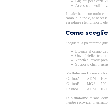
Biglietti per eventi 
Accesso a tavoli “high
I dealer hanno un ruolo chi
cambi di blind e, se necessa
e a ridurre i tempi morti, e
Come scegliere
Scegliere la piattaforma gius
Licenza: il casinò d
Qualità dello streamin
Varietà di tavoli: pre
Supporto clienti: assi
Piattaforma
Licenza
Str
CasinoA
ADM
108
CasinoB
MGA
720
CasinoC
ADM
108
Le piattaforme italiane, com
mentre i provider internazi