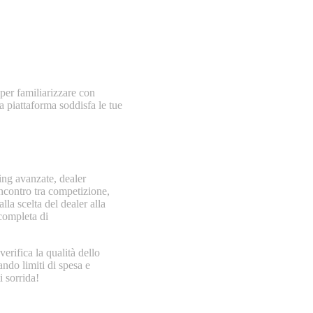
 per familiarizzare con
la piattaforma soddisfa le tue
ing avanzate, dealer
incontro tra competizione,
la scelta del dealer alla
 completa di
erifica la qualità dello
ndo limiti di spesa e
i sorrida!