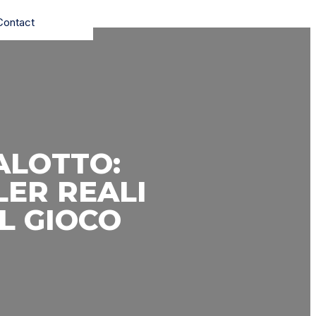
Contact
ALOTTO:
LER REALI
L GIOCO