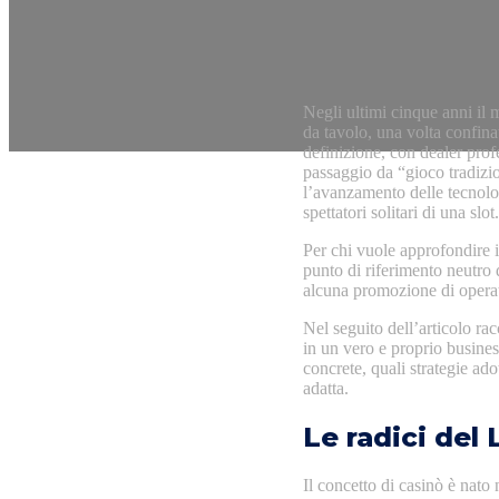
Negli ultimi cinque anni il m
da tavolo, una volta confina
definizione, con dealer prof
passaggio da “gioco tradizio
l’avanzamento delle tecnolog
spettatori solitari di una slot.
Per chi vuole approfondire 
punto di riferimento neutro
alcuna promozione di operato
Nel seguito dell’articolo ra
in un vero e proprio busine
concrete, quali strategie ado
adatta.
Le radici del 
Il concetto di casinò è nato 