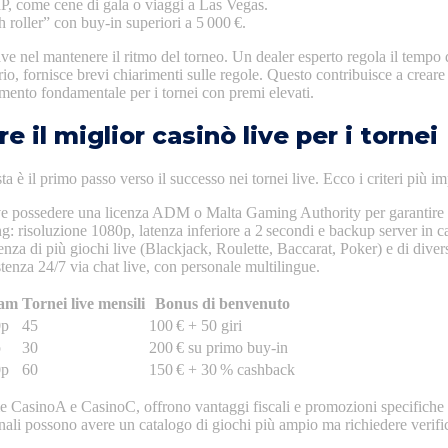
VIP, come cene di gala o viaggi a Las Vegas.
 roller” con buy‑in superiori a 5 000 €.
ave nel mantenere il ritmo del torneo. Un dealer esperto regola il tempo
rio, fornisce brevi chiarimenti sulle regole. Questo contribuisce a crear
lemento fondamentale per i tornei con premi elevati.
 il miglior casinò live per i tornei
ta è il primo passo verso il successo nei tornei live. Ecco i criteri più im
eve possedere una licenza ADM o Malta Gaming Authority per garantire s
g: risoluzione 1080p, latenza inferiore a 2 secondi e backup server in c
senza di più giochi live (Blackjack, Roulette, Baccarat, Poker) e di diver
stenza 24/7 via chat live, con personale multilingue.
eam
Tornei live mensili
Bonus di benvenuto
0p
45
100 € + 50 giri
p
30
200 € su primo buy‑in
0p
60
150 € + 30 % cashback
e CasinoA e CasinoC, offrono vantaggi fiscali e promozioni specifiche pe
onali possono avere un catalogo di giochi più ampio ma richiedere veri