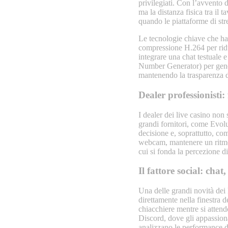
privilegiati. Con l’avvento
ma la distanza fisica tra il 
quando le piattaforme di str
Le tecnologie chiave che ha
compressione H.264 per ridurr
integrare una chat testuale
Number Generator) per generar
mantenendo la trasparenza de
Dealer professionisti:
I dealer dei live casino non
grandi fornitori, come Evol
decisione e, soprattutto, co
webcam, mantenere un ritmo c
cui si fonda la percezione di 
Il fattore social: cha
Una delle grandi novità dei l
direttamente nella finestra d
chiacchiere mentre si atten
Discord, dove gli appassiona
analizzano le performance d