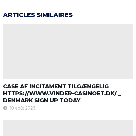
ARTICLES SIMILAIRES
CASE AF INCITAMENT TILGÆNGELIG
HTTPS://WWW.VINDER-CASINOET.DK/ _
DENMARK SIGN UP TODAY
10 août 2026